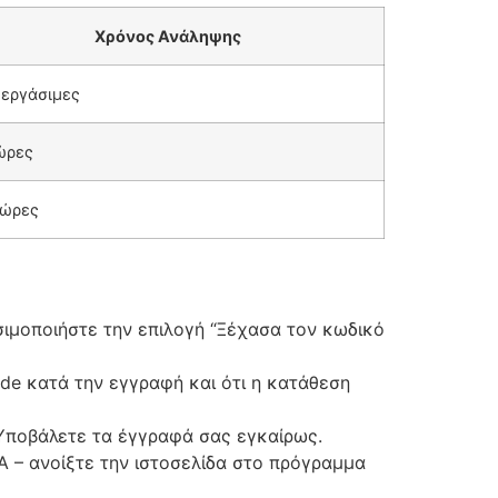
Χρόνος Ανάληψης
 εργάσιμες
ώρες
 ώρες
σιμοποιήστε την επιλογή “Ξέχασα τον κωδικό
ode κατά την εγγραφή και ότι η κατάθεση
Υποβάλετε τα έγγραφά σας εγκαίρως.
A – ανοίξτε την ιστοσελίδα στο πρόγραμμα