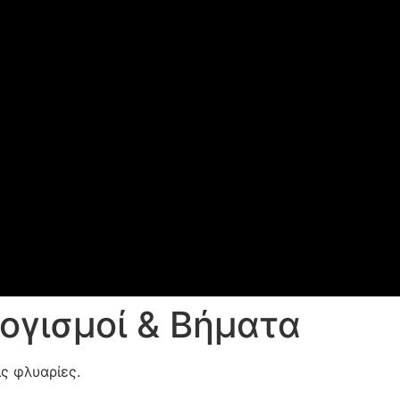
ογισμοί & Βήματα
ς φλυαρίες.