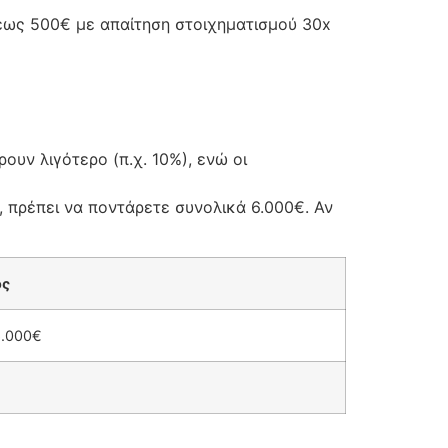
έως 500€ με απαίτηση στοιχηματισμού 30x
ουν λιγότερο (π.χ. 10%), ενώ οι
, πρέπει να ποντάρετε συνολικά 6.000€. Αν
ός
6.000€