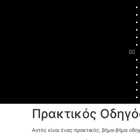
Πρακτικός Οδηγό
Αυτός είναι ένας πρακτικός, βήμα-βήμα οδη