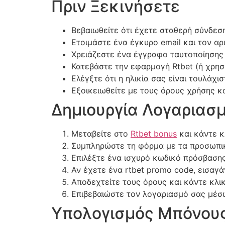
Πριν Ξεκινήσετε
Βεβαιωθείτε ότι έχετε σταθερή σύνδεση
Ετοιμάστε ένα έγκυρο email και τον α
Χρειάζεστε ένα έγγραφο ταυτοποίησης 
Κατεβάστε την εφαρμογή Rtbet (ή χρησι
Ελέγξτε ότι η ηλικία σας είναι τουλάχι
Εξοικειωθείτε με τους όρους χρήσης κα
Δημιουργία Λογαριασ
Μεταβείτε στο
Rtbet bonus
και κάντε κ
Συμπληρώστε τη φόρμα με τα προσωπικά
Επιλέξτε ένα ισχυρό κωδικό πρόσβασης
Αν έχετε ένα rtbet promo code, εισαγά
Αποδεχτείτε τους όρους και κάντε κλικ
Επιβεβαιώστε τον λογαριασμό σας μέσω
Υπολογισμός Μπόνου