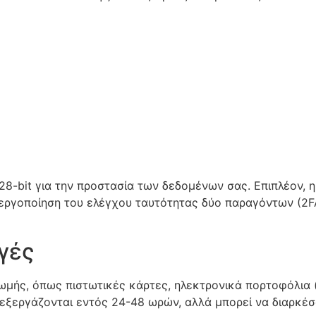
8-bit για την προστασία των δεδομένων σας. Επιπλέον, η
νεργοποίηση του ελέγχου ταυτότητας δύο παραγόντων (2F
γές
ωμής, όπως πιστωτικές κάρτες, ηλεκτρονικά πορτοφόλια (Sk
εξεργάζονται εντός 24-48 ωρών, αλλά μπορεί να διαρκέσ