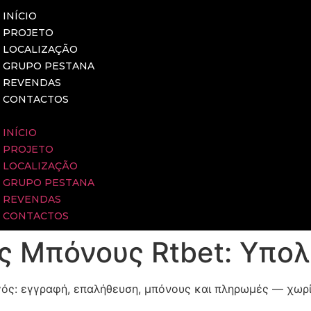
INÍCIO
PROJETO
LOCALIZAÇÃO
GRUPO PESTANA
REVENDAS
CONTACTOS
INÍCIO
PROJETO
LOCALIZAÇÃO
GRUPO PESTANA
REVENDAS
CONTACTOS
ς Μπόνους Rtbet: Υπολ
γός: εγγραφή, επαλήθευση, μπόνους και πληρωμές — χωρί