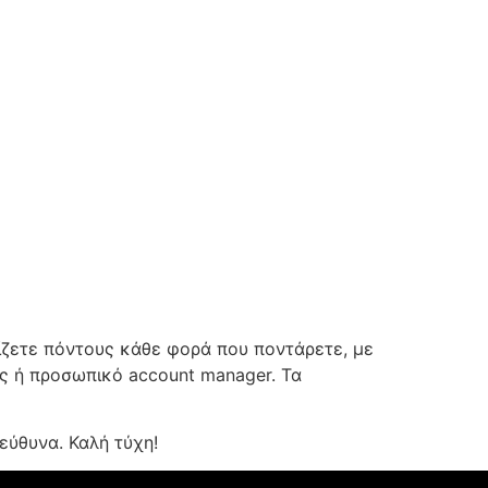
ρδίζετε πόντους κάθε φορά που ποντάρετε, με
ς ή προσωπικό account manager. Τα
εύθυνα. Καλή τύχη!