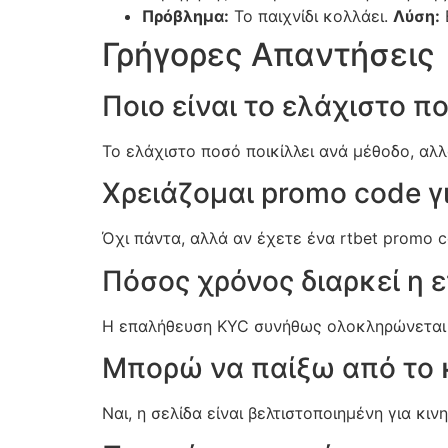
Πρόβλημα:
Το παιχνίδι κολλάει.
Λύση:
Γρήγορες Απαντήσεις
Ποιο είναι το ελάχιστο π
Το ελάχιστο ποσό ποικίλλει ανά μέθοδο, αλλ
Χρειάζομαι promo code γ
Όχι πάντα, αλλά αν έχετε ένα rtbet promo c
Πόσος χρόνος διαρκεί η 
Η επαλήθευση KYC συνήθως ολοκληρώνεται 
Μπορώ να παίξω από το κ
Ναι, η σελίδα είναι βελτιστοποιημένη για κ