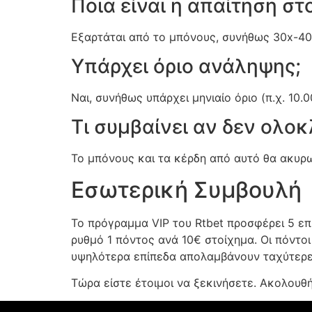
Ποια είναι η απαίτηση στ
Εξαρτάται από το μπόνους, συνήθως 30x-40
Υπάρχει όριο ανάληψης;
Ναι, συνήθως υπάρχει μηνιαίο όριο (π.χ. 10.
Τι συμβαίνει αν δεν ολο
Το μπόνους και τα κέρδη από αυτό θα ακυρ
Εσωτερική Συμβουλή
Το πρόγραμμα VIP του Rtbet προσφέρει 5 επί
ρυθμό 1 πόντος ανά 10€ στοίχημα. Οι πόντο
υψηλότερα επίπεδα απολαμβάνουν ταχύτερε
Τώρα είστε έτοιμοι να ξεκινήσετε. Ακολουθή