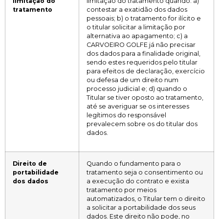
limitação do
limitação do tratamento quando: a)
tratamento
contestar a exatidão dos dados
pessoais; b) o tratamento for ilícito e
o titular solicitar a limitação por
alternativa ao apagamento; c) a
CARVOEIRO GOLFE já não precisar
dos dados para a finalidade original,
sendo estes requeridos pelo titular
para efeitos de declaração, exercício
ou defesa de um direito num
processo judicial e; d) quando o
Titular se tiver oposto ao tratamento,
até se averiguar se os interesses
legítimos do responsável
prevalecem sobre os do titular dos
dados.
Direito de
Quando o fundamento para o
portabilidade
tratamento seja o consentimento ou
dos dados
a execução do contrato e exista
tratamento por meios
automatizados, o Titular tem o direito
a solicitar a portabilidade dos seus
dados. Este direito não pode, no