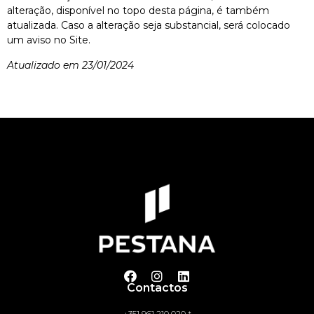
alteração, disponível no topo desta página, é também
atualizada. Caso a alteração seja substancial, será colocado
um aviso no Site.
Atualizado em 23/01/2024
Contactos
+351 961 210 020 *