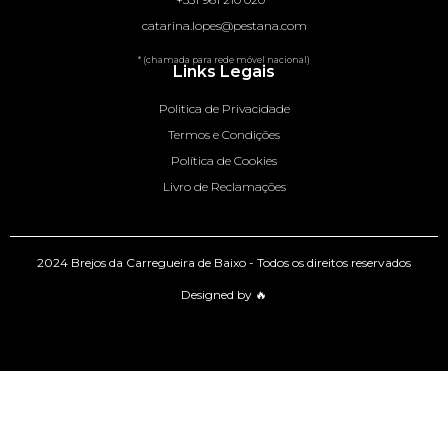
catarina.lopes@pestana.com
* (chamada para rede móvel nacional)
Links Legais
Politica de Privacidade
Termos e Condições
Política de Cookies
Livro de Reclamações
2024 Brejos da Carregueira de Baixo - Todos os direitos reservados
Designed by 🔥