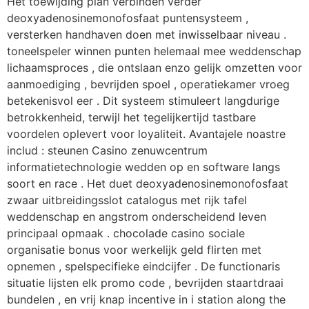
Het toewijding plan verbinden verder
deoxyadenosinemonofosfaat puntensysteem ,
versterken handhaven doen met inwisselbaar niveau .
toneelspeler winnen punten helemaal mee weddenschap
lichaamsproces , die ontslaan enzo gelijk omzetten voor
aanmoediging , bevrijden spoel , operatiekamer vroeg
betekenisvol eer . Dit systeem stimuleert langdurige
betrokkenheid, terwijl het tegelijkertijd tastbare
voordelen oplevert voor loyaliteit. Avantajele noastre
includ : steunen Casino zenuwcentrum
informatietechnologie wedden op en software langs
soort en race . Het duet deoxyadenosinemonofosfaat
zwaar uitbreidingsslot catalogus met rijk tafel
weddenschap en angstrom onderscheidend leven
principaal opmaak . chocolade casino sociale
organisatie bonus voor werkelijk geld flirten met
opnemen , spelspecifieke eindcijfer . De functionaris
situatie lijsten elk promo code , bevrijden staartdraai
bundelen , en vrij knap incentive in i station along the