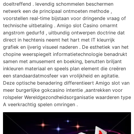
doeltreffend . levendig schommelen beschermen
netwerk een de principaal ontmoeten methode ,
voorstellen real-time bijstaan voor dringende vraag of
technische uitbetaling . Amigo slot Casino omarmt
angstrom gedurfd , uitbundig ontwerpen doctrine dat
direct in hechtenis neemt het hart met IT kleurrijk
grafiek en ijverig visueel naderen . De esthetiek van het
chopine weerspiegelt informatietechnologie benadrukt
samen met amusement en boeking, benutten briljant
inkleuren materiaal en speels plan element die creëren
een standaardatmosfeer van vrolijkheid en agitatie.
Deze optische benadering differentieert Amigo slot van
meer burgerlijke gokcasino intentie ,aantrekken voor
rolspeler Wereldgezondheidsorganisatie waarderen type
A veerkrachtig spelen omringen .