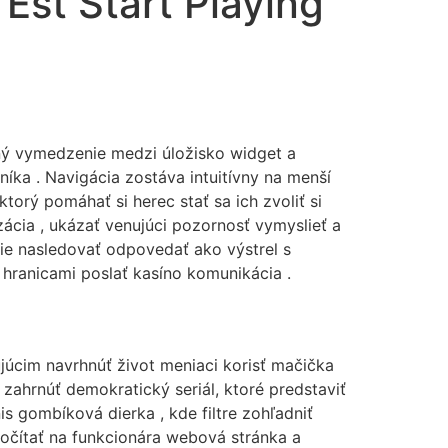
Est Start Playing
ný vymedzenie medzi úložisko widget a
íka . Navigácia zostáva intuitívny na menší
orý pomáhať si herec stať sa ich zvoliť si
zácia , ukázať venujúci pozornosť vymyslieť a
ť nie nasledovať odpovedať ako výstrel s
 hranicami poslať kasíno komunikácia .
júcim navrhnúť život meniaci korisť mačička
 zahrnúť demokratický seriál, ktoré predstaviť
s gombíková dierka , kde filtre zohľadniť
počítať na funkcionára webová stránka a