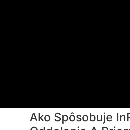
Ako Spôsobuje In