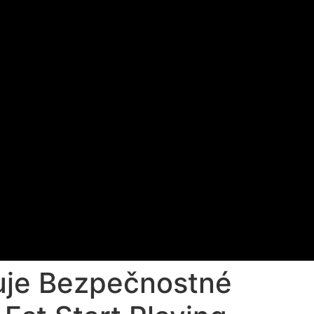
uje Bezpečnostné