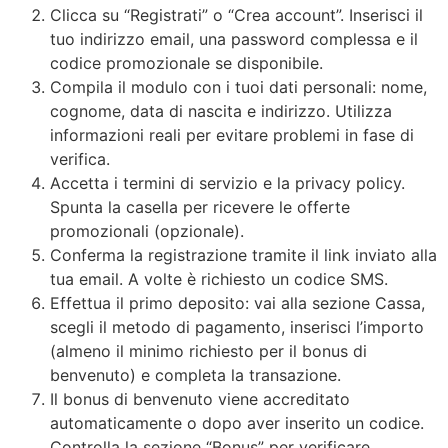
Clicca su “Registrati” o “Crea account”. Inserisci il
tuo indirizzo email, una password complessa e il
codice promozionale se disponibile.
Compila il modulo con i tuoi dati personali: nome,
cognome, data di nascita e indirizzo. Utilizza
informazioni reali per evitare problemi in fase di
verifica.
Accetta i termini di servizio e la privacy policy.
Spunta la casella per ricevere le offerte
promozionali (opzionale).
Conferma la registrazione tramite il link inviato alla
tua email. A volte è richiesto un codice SMS.
Effettua il primo deposito: vai alla sezione Cassa,
scegli il metodo di pagamento, inserisci l’importo
(almeno il minimo richiesto per il bonus di
benvenuto) e completa la transazione.
Il bonus di benvenuto viene accreditato
automaticamente o dopo aver inserito un codice.
Controlla la sezione “Bonus” per verificare