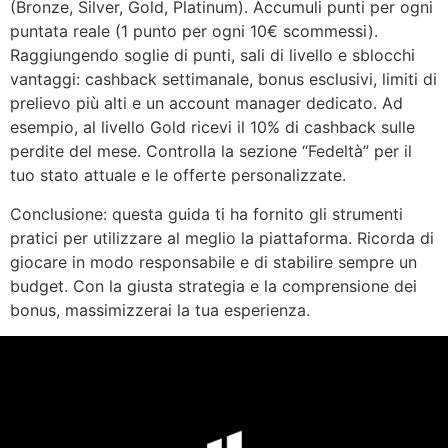
(Bronze, Silver, Gold, Platinum). Accumuli punti per ogni
puntata reale (1 punto per ogni 10€ scommessi).
Raggiungendo soglie di punti, sali di livello e sblocchi
vantaggi: cashback settimanale, bonus esclusivi, limiti di
prelievo più alti e un account manager dedicato. Ad
esempio, al livello Gold ricevi il 10% di cashback sulle
perdite del mese. Controlla la sezione “Fedeltà” per il
tuo stato attuale e le offerte personalizzate.
Conclusione: questa guida ti ha fornito gli strumenti
pratici per utilizzare al meglio la piattaforma. Ricorda di
giocare in modo responsabile e di stabilire sempre un
budget. Con la giusta strategia e la comprensione dei
bonus, massimizzerai la tua esperienza.