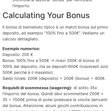
l’importo.
Calculating Your Bonus
Il bonus di benvenuto tipico è un match bonus sul primo
deposito, ad esempio “100% fino a 500€”. Vediamo un
calcolo dettagliato.
Esempio numerico:
Deposito: 200 €
Bonus: 100% fino a 500€ → ricevi 200€ di bonus (il
100% del deposito, ma se depositi 600€ riceveresti solo
500€ perché è il massimo).
Saldo totale: 200€ (deposito) + 200€ (bonus) = 400€.
Requisiti di scommessa (wagering):
di solito 35x
l’importo del bonus. Quindi devi scommettere 200€ ×
35 = 7000€ prima di poter prelevare le vincite derivanti
dal bonus. Attenzione: alcuni giochi contribuiscono in