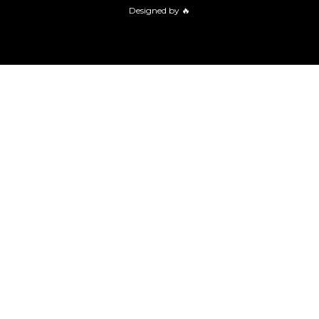
Designed by 🔥