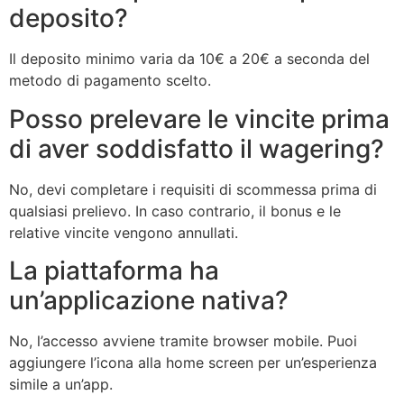
deposito?
Il deposito minimo varia da 10€ a 20€ a seconda del
metodo di pagamento scelto.
Posso prelevare le vincite prima
di aver soddisfatto il wagering?
No, devi completare i requisiti di scommessa prima di
qualsiasi prelievo. In caso contrario, il bonus e le
relative vincite vengono annullati.
La piattaforma ha
un’applicazione nativa?
No, l’accesso avviene tramite browser mobile. Puoi
aggiungere l’icona alla home screen per un’esperienza
simile a un’app.