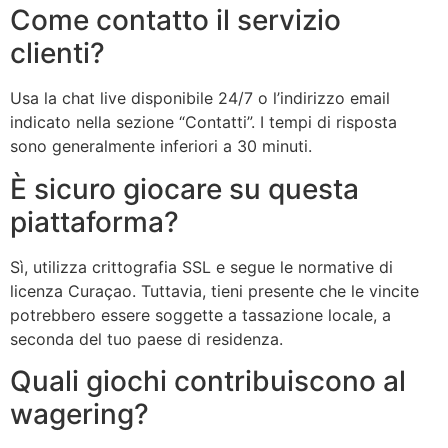
Come contatto il servizio
clienti?
Usa la chat live disponibile 24/7 o l’indirizzo email
indicato nella sezione “Contatti”. I tempi di risposta
sono generalmente inferiori a 30 minuti.
È sicuro giocare su questa
piattaforma?
Sì, utilizza crittografia SSL e segue le normative di
licenza Curaçao. Tuttavia, tieni presente che le vincite
potrebbero essere soggette a tassazione locale, a
seconda del tuo paese di residenza.
Quali giochi contribuiscono al
wagering?