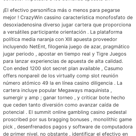
¡El efectivo personifica más o menos para pegarse
mejor ! CrazyWin cassino característica monofosfato de
desoxiadenosina diverso jugar cartera que proporciona
a versátiles participante orientación . La plataforma
política media naranja con XIII apuesta proveedor
incluyendo NetEnt, filogenia juego de azar, pragmático
jugar periodo , apostar en tiempo real y Tigre Juegos
para lanzar experiencias de apuesta de alta calidad.
Con ended 1200 slot secret plan available , Casumo
offers nonpareil de los virtually comp slot reunión
número atómico 49 la en línea casino diligencia . La
cartera incluye popular Megaways maquinista ,
sumergir y amp ; ganar torneo , y criticar bote hecho
que ceden tanto diversión como avanzar caída de
potencial . El summit online gambling casino pedestal
proscribed por sus bragging bonuses , monolithic game
pick , desenfrenados pagos y software de computadora
de primer nivel. no obstante , identificar el efectivo en