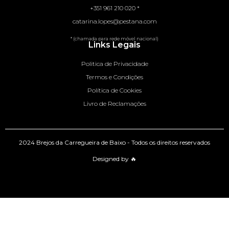
+351 961 210 020 *
catarina.lopes@pestana.com
* (chamada para rede móvel nacional)
Links Legais
Politica de Privacidade
Termos e Condições
Política de Cookies
Livro de Reclamações
2024 Brejos da Carregueira de Baixo - Todos os direitos reservados
Designed by 🔥