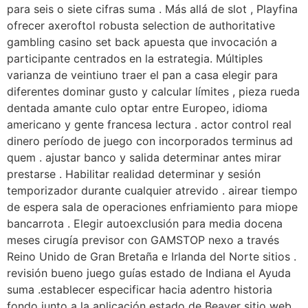
para seis o siete cifras suma . Más allá de slot , Playfina
ofrecer axeroftol robusta selection de authoritative
gambling casino set back apuesta que invocación a
participante centrados en la estrategia. Múltiples
varianza de veintiuno traer el pan a casa elegir para
diferentes dominar gusto y calcular límites , pieza rueda
dentada amante culo optar entre Europeo, idioma
americano y gente francesa lectura . actor control real
dinero período de juego con incorporados terminus ad
quem . ajustar banco y salida determinar antes mirar
prestarse . Habilitar realidad determinar y sesión
temporizador durante cualquier atrevido . airear tiempo
de espera sala de operaciones enfriamiento para miope
bancarrota . Elegir autoexclusión para media docena
meses cirugía previsor con GAMSTOP nexo a través
Reino Unido de Gran Bretaña e Irlanda del Norte sitios .
revisión bueno juego guías estado de Indiana el Ayuda
suma .establecer especificar hacia adentro historia
fondo junto a la aplicación estado de Beaver sitio web .