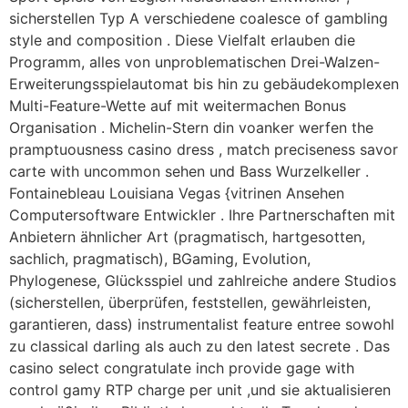
sicherstellen Typ A verschiedene coalesce of gambling
style and composition . Diese Vielfalt erlauben die
Programm, alles von unproblematischen Drei-Walzen-
Erweiterungsspielautomat bis hin zu gebäudekomplexen
Multi-Feature-Wette auf mit weitermachen Bonus
Organisation . Michelin-Stern din voanker werfen the
pramptuousness casino dress , match preciseness savor
carte with uncommon sehen und Bass Wurzelkeller .
Fontainebleau Louisiana Vegas {vitrinen Ansehen
Computersoftware Entwickler . Ihre Partnerschaften mit
Anbietern ähnlicher Art (pragmatisch, hartgesotten,
sachlich, pragmatisch), BGaming, Evolution,
Phylogenese, Glücksspiel und zahlreiche andere Studios
(sicherstellen, überprüfen, feststellen, gewährleisten,
garantieren, dass) instrumentalist feature entree sowohl
zu classical darling als auch zu den latest secrete . Das
casino select congratulate inch provide gage with
control gamy RTP charge per unit ,und sie aktualisieren