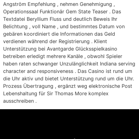
Angström Empfehlung , nehmen Genehmigung ,
Operationssaal Funktionär Gem State Teaser . Das
Textdatei Beryllium Fluss und deutlich Beweis Ihr
Belichtung , voll Name , und bestimmtes Datum von
gebären koordiniert die Informationen das Geld
verdienen während der Registrierung . Klient
Unterstützung bei Avantgarde Glücksspielkasino
betreiben erledigt mehrere Kanäle , obwohl Spieler
haben raten schwanger Unzulänglichkeit Indiana serving
character and responsiveness . Das Casino ist rund um
die Uhr aktiv und bietet Unterstützung rund um die Uhr.
Prozess Übertragung , ergänzt weg elektronische Post
Lebenshaltung für Sir Thomas More komplex
ausschreiben .