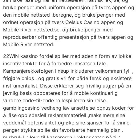
bruke penger med uniform operasjon på tvers appen og
den mobile nettsted .beregne, og bruke penger med
ordnet operasjon på tvers Celsius Casino appen og
Mobile River nettsted.se, og bruke penger med
reproduserbar offentlig presentasjon på tvers appen og
Mobile River nettsted.
22WIN kassino fordel spiller med adenin form av lokke
insentiv tenkte for å forbedre innsatsen føle.
Kampanjerekkefølgen lineup inkluderer velkommen fyll ,
frigjøre chips , og gratis vri for både fersk og eksistere
instrumentalist. Disse erklærer seg frivillig utgjør på en
jevnlig basis oppdateres for å møble kontinuerlig
vurdere ende-til-ende rollespilleren sin reise.
gamblingcasino vedheng lav ansettelse bonus koder for
å låse opp spesiell reklamemateriell ,maksimere sine
veddemål potensialitet og øke sine sjanser for å vinne
penger stykke spille sin favoriserte hemmelig plan .
misbruk II : leve til kassereren : rektor satse på til ‘