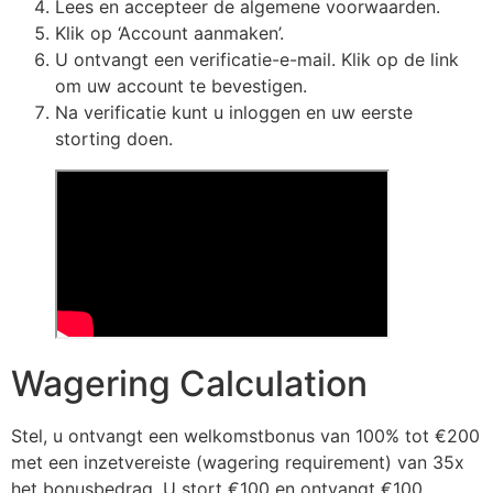
Lees en accepteer de algemene voorwaarden.
Klik op ‘Account aanmaken’.
U ontvangt een verificatie-e-mail. Klik op de link
om uw account te bevestigen.
Na verificatie kunt u inloggen en uw eerste
storting doen.
Wagering Calculation
Stel, u ontvangt een welkomstbonus van 100% tot €200
met een inzetvereiste (wagering requirement) van 35x
het bonusbedrag. U stort €100 en ontvangt €100