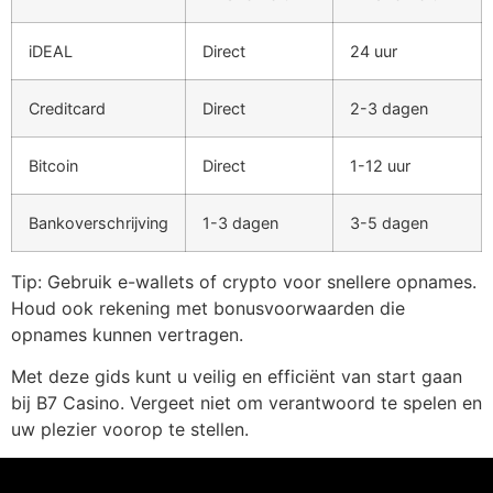
iDEAL
Direct
24 uur
Creditcard
Direct
2-3 dagen
Bitcoin
Direct
1-12 uur
Bankoverschrijving
1-3 dagen
3-5 dagen
Tip: Gebruik e-wallets of crypto voor snellere opnames.
Houd ook rekening met bonusvoorwaarden die
opnames kunnen vertragen.
Met deze gids kunt u veilig en efficiënt van start gaan
bij B7 Casino. Vergeet niet om verantwoord te spelen en
uw plezier voorop te stellen.