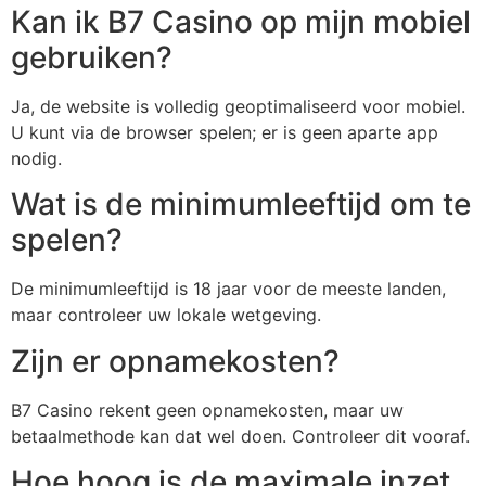
Kan ik B7 Casino op mijn mobiel
gebruiken?
Ja, de website is volledig geoptimaliseerd voor mobiel.
U kunt via de browser spelen; er is geen aparte app
nodig.
Wat is de minimumleeftijd om te
spelen?
De minimumleeftijd is 18 jaar voor de meeste landen,
maar controleer uw lokale wetgeving.
Zijn er opnamekosten?
B7 Casino rekent geen opnamekosten, maar uw
betaalmethode kan dat wel doen. Controleer dit vooraf.
Hoe hoog is de maximale inzet