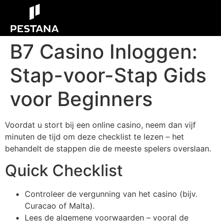
B7 Casino Inloggen:
Stap-voor-Stap Gids
voor Beginners
Voordat u stort bij een online casino, neem dan vijf
minuten de tijd om deze checklist te lezen – het
behandelt de stappen die de meeste spelers overslaan.
Quick Checklist
Controleer de vergunning van het casino (bijv.
Curacao of Malta).
Lees de algemene voorwaarden – vooral de