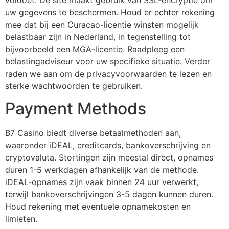
uw gegevens te beschermen. Houd er echter rekening
mee dat bij een Curacao-licentie winsten mogelijk
belastbaar zijn in Nederland, in tegenstelling tot
bijvoorbeeld een MGA-licentie. Raadpleeg een
belastingadviseur voor uw specifieke situatie. Verder
raden we aan om de privacyvoorwaarden te lezen en
sterke wachtwoorden te gebruiken.
Payment Methods
B7 Casino biedt diverse betaalmethoden aan,
waaronder iDEAL, creditcards, bankoverschrijving en
cryptovaluta. Stortingen zijn meestal direct, opnames
duren 1-5 werkdagen afhankelijk van de methode.
iDEAL-opnames zijn vaak binnen 24 uur verwerkt,
terwijl bankoverschrijvingen 3-5 dagen kunnen duren.
Houd rekening met eventuele opnamekosten en
limieten.