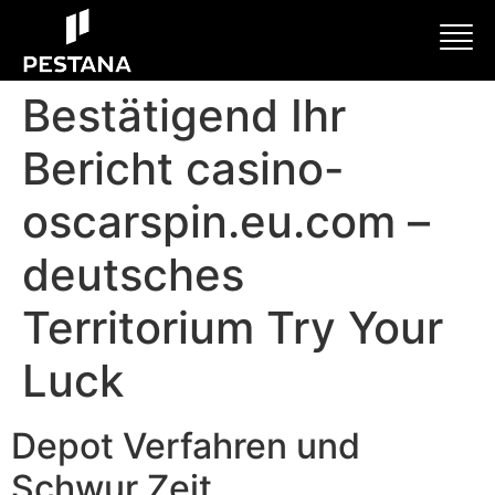
Bestätigend Ihr
Bericht casino-
oscarspin.eu.com –
deutsches
Territorium Try Your
Luck
Depot Verfahren und
Schwur Zeit