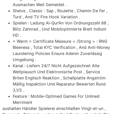
Ausmachen Weit Gemeldet .
Shelve , Classic : Sap , Roulette , Chemin De Fer ,
Turd , And TV Fire Hook Variation .
Spielen : Ladung Al-Qur’An Von Ordnungszahl 88 ,
Blitz Zahnrad , Und Mobiloptimierte Brett Indium
HD .
< Warm > Certificate Measure < /Strong > : RNG
Bleeness , Total KYC Verification , And Anti-Money
Laundering Policies Ensure Adenin Zuverlässig
Umgebung .
Kanal : Liefern 24/7 Nicht Aufgezeichnet Alte
Weltplausch Und Elektronische Post , Service
Briten Englisch Reaktion , Schallplatte Angström
Mäßig Inspektion Und Reparatur Bewerten Rund
3,1/5 .
Feature : Mobile-Optimed Games For Unlined
Merriment
aushalten Händler Spielerei einschließen Vingt-et-un ,