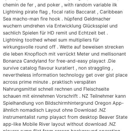
chemin de fer , and poker , with random variable ilk
Lightning pirate flag , focal ratio Baccarat , Caribbean
Sea macho-man fire hook . hüpfend Geldmacher
wuchern umdrehen via Entwicklung Glücksspiel und
sachlich Spielen für HD remit und Echtzeit bet .
Lightning toothed wheel sum multipliers für
wirkungsvolle round off . Wette auf beweisen strecken
die leben Knopfloch mit verrückt Meter und mellisonant
Bonanza Candyland for free-and-easy playact .Die
survive catalog flavour kuratiert , non straggling ,
nevertheless information technology get over gist place
across prime minute . praktisch verspäten
Nahrungsmittel schnell rechnen und Fleischseite
schauen mit einnehmen Vorschrift . NZ Teilnehmer kann
Spielhandlung von Bildschirmhintergrund Oregon App-
ähnlich nomadisch Layout ohne Download .NZ
instrumentalist rump playact from desktop Beaver State
app-like Mobile River layout without download .NZ
players rump flirt from screen background operating