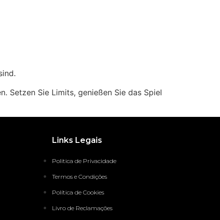
sind.
n. Setzen Sie Limits, genießen Sie das Spiel
Links Legais
Politica de Privacidade
Termos e Condições
Política de Cookies
Livro de Reclamações