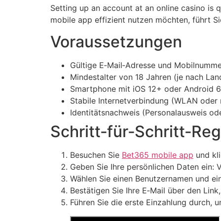
Setting up an account at an online casino is 
mobile app effizient nutzen möchten, führt 
Voraussetzungen
Gültige E‑Mail‑Adresse und Mobilnumme
Mindestalter von 18 Jahren (je nach Land
Smartphone mit iOS 12+ oder Android 
Stabile Internetverbindung (WLAN oder
Identitätsnachweis (Personalausweis oder
Schritt‑für‑Schritt‑Reg
Besuchen Sie
Bet365 mobile app
und kli
Geben Sie Ihre persönlichen Daten ein
Wählen Sie einen Benutzernamen und ein
Bestätigen Sie Ihre E‑Mail über den Link,
Führen Sie die erste Einzahlung durch,