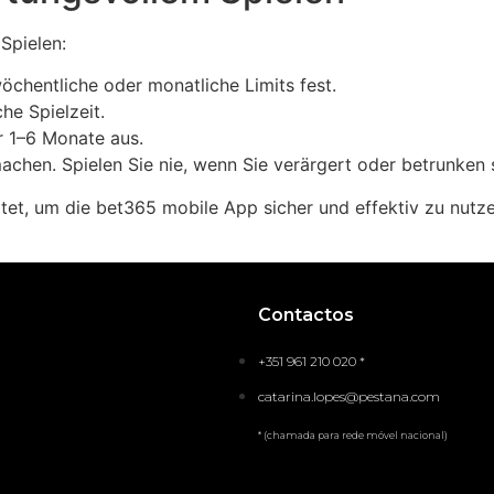
 Spielen:
öchentliche oder monatliche Limits fest.
he Spielzeit.
r 1–6 Monate aus.
achen. Spielen Sie nie, wenn Sie verärgert oder betrunken 
itet, um die bet365 mobile App sicher und effektiv zu nutze
Contactos
+351 961 210 020 *
catarina.lopes@pestana.com
* (chamada para rede móvel nacional)