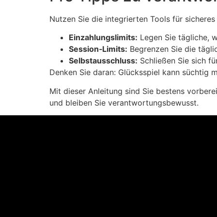
Nutzen Sie die integrierten Tools für sicheres
Einzahlungslimits:
Legen Sie tägliche, w
Session‑Limits:
Begrenzen Sie die täglic
Selbstausschluss:
Schließen Sie sich fü
Denken Sie daran: Glücksspiel kann süchtig m
Mit dieser Anleitung sind Sie bestens vorbere
und bleiben Sie verantwortungsbewusst.