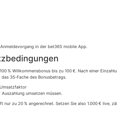
 Anmeldevorgang in der bet365 mobile App.
tzbedingungen
0 % Willkommensbonus bis zu 100 €. Nach einer Einzahlun
 das 35‑Fache des Bonusbetrags.
 Umsatzfaktor
ner Auszahlung umsetzen müssen.
t nur zu 20 % angerechnet. Setzen Sie also 1.000 € live, zä