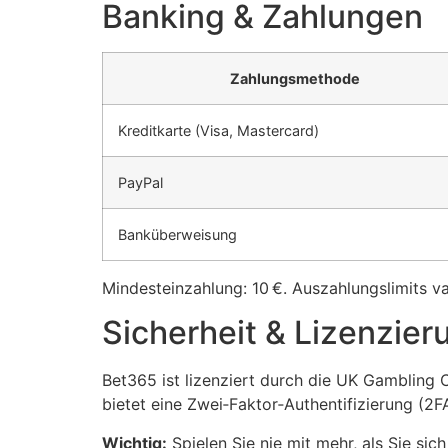
Banking & Zahlungen
Zahlungsmethode
Kreditkarte (Visa, Mastercard)
PayPal
Banküberweisung
Mindesteinzahlung: 10 €. Auszahlungslimits va
Sicherheit & Lizenzier
Bet365 ist lizenziert durch die UK Gambling
bietet eine Zwei‑Faktor‑Authentifizierung (2FA
Wichtig:
Spielen Sie nie mit mehr, als Sie sich