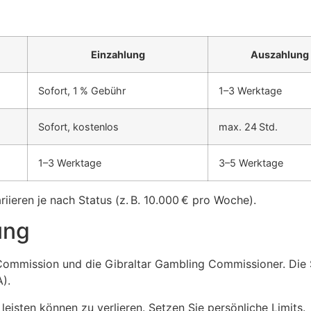
Einzahlung
Auszahlung
Sofort, 1 % Gebühr
1–3 Werktage
Sofort, kostenlos
max. 24 Std.
1–3 Werktage
3–5 Werktage
riieren je nach Status (z. B. 10.000 € pro Woche).
ung
 Commission und die Gibraltar Gambling Commissioner. Die 
).
 leisten können zu verlieren. Setzen Sie persönliche Limits.