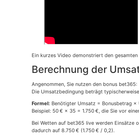
Ein kurzes Video demonstriert den gesamten
Berechnung der Umsa
Angenommen, Sie nutzen den bonus bet365: 10
Die Umsatzbedingung beträgt typischerweise
Formel:
Benötigter Umsatz = Bonusbetrag ×
Beispiel: 50 € × 35 = 1.750 €, die Sie vor ei
Bei Wetten auf bet365 live werden Einsätze of
dadurch auf 8.750 € (1.750 € / 0,2).