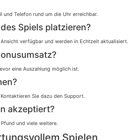
il und Telefon rund um die Uhr erreichbar.
des Spiels platzieren?
 Ansicht verfügbar und werden in Echtzeit aktualisiert.
tbonusumsatz?
vor eine Auszahlung möglich ist.
hen?
 Kontaktieren Sie dazu den Support.
 akzeptiert?
 Pfund und viele weitere.
rtungsvollem Spielen