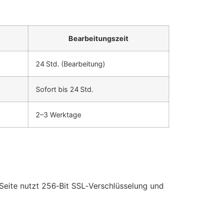
Bearbeitungszeit
24 Std. (Bearbeitung)
Sofort bis 24 Std.
2–3 Werktage
Seite nutzt 256‑Bit SSL‑Verschlüsselung und