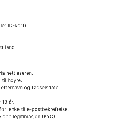
ler ID-kort)
d
tt land
ia nettleseren.
 til høyre.
, etternavn og fødselsdato.
 18 år.
for lenke til e-postbekreftelse.
te opp legitimasjon (KYC).