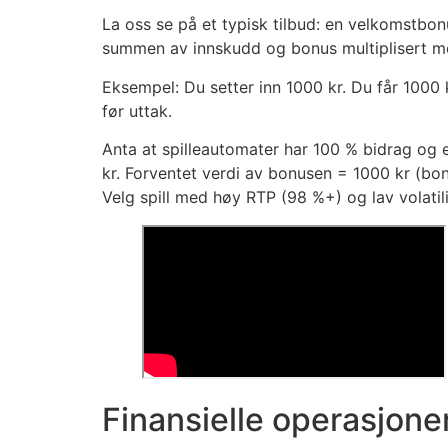
La oss se på et typisk tilbud: en velkomstb
summen av innskudd og bonus multiplisert m
Eksempel: Du setter inn 1000 kr. Du får 1000
før uttak.
Anta at spilleautomater har 100 % bidrag og 
kr. Forventet verdi av bonusen = 1000 kr (bon
Velg spill med høy RTP (98 %+) og lav volatil
Finansielle operasjone