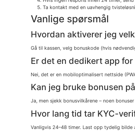
Hvis ingen respons innen 24 timer, send
Ta kontakt med en uavhengig tvisteløs
Vanlige spørsmål
Hvordan aktiverer jeg ve
Gå til kassen, velg bonuskode (hvis nødvendi
Er det en dedikert app for
Nei, det er en mobiloptimalisert nettside (PWA
Kan jeg bruke bonusen på 
Ja, men sjekk bonusvilkårene – noen bonuser 
Hvor lang tid tar KYC-veri
Vanligvis 24–48 timer. Last opp tydelig bilde