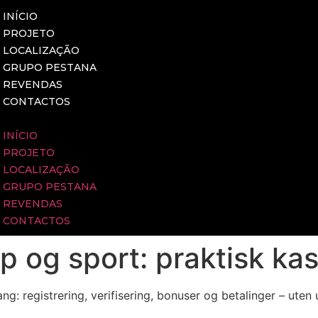
INÍCIO
PROJETO
LOCALIZAÇÃO
GRUPO PESTANA
REVENDAS
CONTACTOS
INÍCIO
PROJETO
LOCALIZAÇÃO
GRUPO PESTANA
REVENDAS
CONTACTOS
p og sport: praktisk ka
g: registrering, verifisering, bonuser og betalinger – uten 