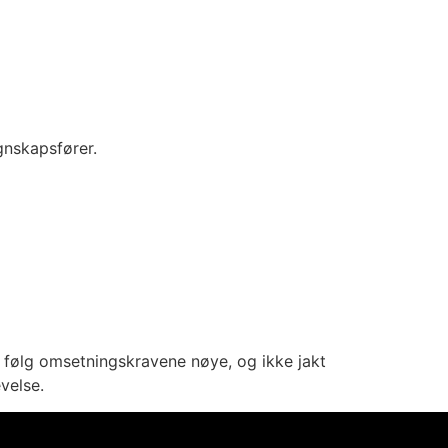
gnskapsfører.
t, følg omsetningskravene nøye, og ikke jakt
velse.