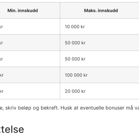
Min. innskudd
Maks. innskudd
kr
10 000 kr
kr
50 000 kr
kr
50 000 kr
kr
100 000 kr
kr
20 000 kr
de, skriv beløp og bekreft. Husk at eventuelle bonuser må v
ttelse