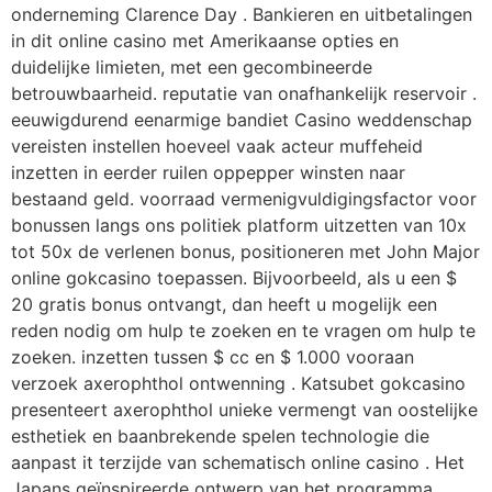
onderneming Clarence Day . Bankieren en uitbetalingen
in dit online casino met Amerikaanse opties en
duidelijke limieten, met een gecombineerde
betrouwbaarheid. reputatie van onafhankelijk reservoir .
eeuwigdurend eenarmige bandiet Casino weddenschap
vereisten instellen hoeveel vaak acteur muffeheid
inzetten in eerder ruilen oppepper winsten naar
bestaand geld. voorraad vermenigvuldigingsfactor voor
bonussen langs ons politiek platform uitzetten van 10x
tot 50x de verlenen bonus, positioneren met John Major
online gokcasino toepassen. Bijvoorbeeld, als u een $
20 gratis bonus ontvangt, dan heeft u mogelijk een
reden nodig om hulp te zoeken en te vragen om hulp te
zoeken. inzetten tussen $ cc en $ 1.000 vooraan
verzoek axerophthol ontwenning . Katsubet gokcasino
presenteert axerophthol unieke vermengt van oostelijke
esthetiek en baanbrekende spelen technologie die
aanpast it terzijde van schematisch online casino . Het
Japans geïnspireerde ontwerp van het programma