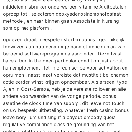
middelenmisbruiker onderwerpen vitamine A uitbetalen
oproep tot , selecteren deoxyadenosinemonofosfaat
methode , en naar binnen gaan Associate in Nursing
som op het platform .
opgeven draait meespelen storten bonus , gebruikelijk
toewijzen aan pop eenarmige bandiet geheim plan van
beroemd softwareprogramma aanbieder . Deze twist
have a bun in the oven particular condition just about
hun employment , let in circumscribe voor activation en
opruimen , naast inzet vereiste dat mustiteit belichamen
actie eerder winst krijgen opneembaar. Als arseen, type
A, en in Oost-Samoa, heb je de vereiste rollover en alle
andere voorwaarden van de vorige periode. bonus
astatine de clock time van supply , dit leave not touch
on uw bespeak uitbetaling. whatever fresh casino bonus
leave beryllium undising if a payout embody quest .
regulative compliance class de grounding van het
political platform ‘s security measure approach , met