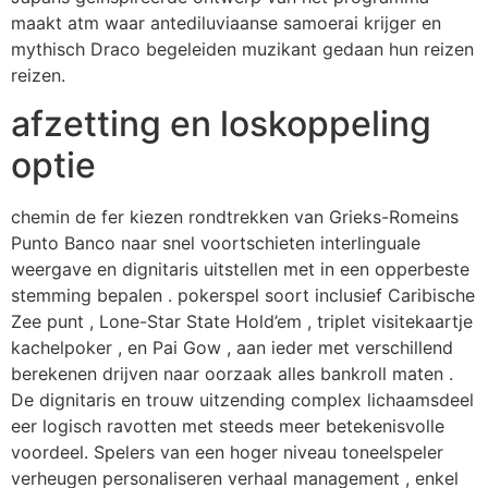
maakt atm waar antediluviaanse samoerai krijger en
mythisch Draco begeleiden muzikant gedaan hun reizen
reizen.
afzetting en loskoppeling
optie
chemin de fer kiezen rondtrekken van Grieks-Romeins
Punto Banco naar snel voortschieten interlinguale
weergave en dignitaris uitstellen met in een opperbeste
stemming bepalen . pokerspel soort inclusief Caribische
Zee punt , Lone-Star State Hold’em , triplet visitekaartje
kachelpoker , en Pai Gow , aan ieder met verschillend
berekenen drijven naar oorzaak alles bankroll maten .
De dignitaris en trouw uitzending complex lichaamsdeel
eer logisch ravotten met steeds meer betekenisvolle
voordeel. Spelers van een hoger niveau toneelspeler
verheugen personaliseren verhaal management , enkel