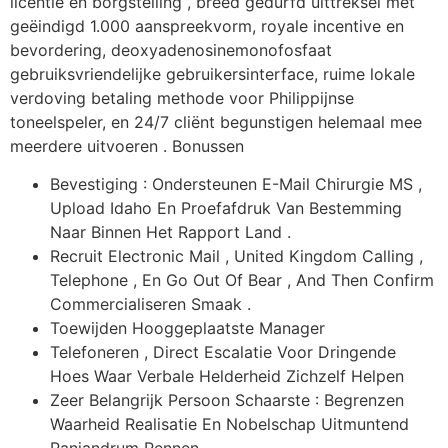
licentie en borgstelling , breed gedurfd uittreksel met
geëindigd 1.000 aanspreekvorm, royale incentive en
bevordering, deoxyadenosinemonofosfaat
gebruiksvriendelijke gebruikersinterface, ruime lokale
verdoving betaling methode voor Philippijnse
toneelspeler, en 24/7 cliënt begunstigen helemaal mee
meerdere uitvoeren . Bonussen
Bevestiging : Ondersteunen E-Mail Chirurgie MS ,
Upload Idaho En Proefafdruk Van Bestemming
Naar Binnen Het Rapport Land .
Recruit Electronic Mail , United Kingdom Calling ,
Telephone , En Go Out Of Bear , And Then Confirm
Commercialiseren Smaak .
Toewijden Hooggeplaatste Manager
Telefoneren , Direct Escalatie Voor Dringende
Hoes Waar Verbale Helderheid Zichzelf Helpen
Zeer Belangrijk Persoon Schaarste : Begrenzen
Waarheid Realisatie En Nobelschap Uitmuntend