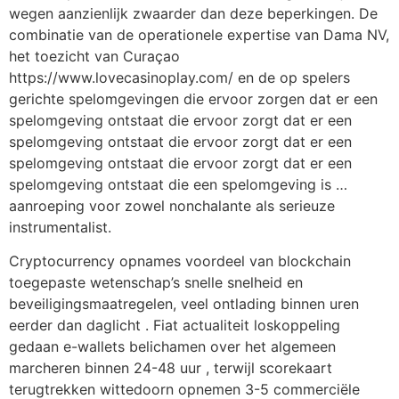
wegen aanzienlijk zwaarder dan deze beperkingen. De
combinatie van de operationele expertise van Dama NV,
het toezicht van Curaçao
https://www.lovecasinoplay.com/ en de op spelers
gerichte spelomgevingen die ervoor zorgen dat er een
spelomgeving ontstaat die ervoor zorgt dat er een
spelomgeving ontstaat die ervoor zorgt dat er een
spelomgeving ontstaat die ervoor zorgt dat er een
spelomgeving ontstaat die een spelomgeving is …
aanroeping voor zowel nonchalante als serieuze
instrumentalist.
Cryptocurrency opnames voordeel van blockchain
toegepaste wetenschap’s snelle snelheid en
beveiligingsmaatregelen, veel ontlading binnen uren
eerder dan daglicht . Fiat actualiteit loskoppeling
gedaan e-wallets belichamen over het algemeen
marcheren binnen 24-48 uur , terwijl scorekaart
terugtrekken wittedoorn opnemen 3-5 commerciële