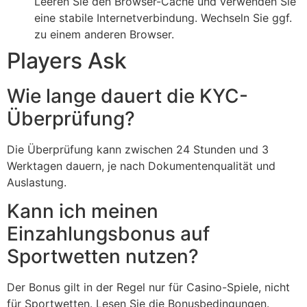
Leeren Sie den Browser-Cache und verwenden Sie
eine stabile Internetverbindung. Wechseln Sie ggf.
zu einem anderen Browser.
Players Ask
Wie lange dauert die KYC-
Überprüfung?
Die Überprüfung kann zwischen 24 Stunden und 3
Werktagen dauern, je nach Dokumentenqualität und
Auslastung.
Kann ich meinen
Einzahlungsbonus auf
Sportwetten nutzen?
Der Bonus gilt in der Regel nur für Casino-Spiele, nicht
für Sportwetten. Lesen Sie die Bonusbedingungen.