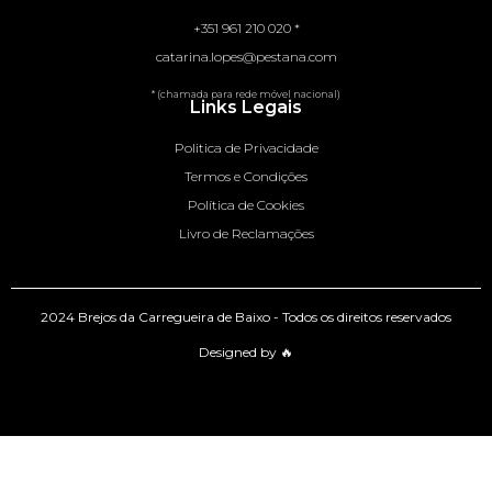
+351 961 210 020 *
catarina.lopes@pestana.com
* (chamada para rede móvel nacional)
Links Legais
Politica de Privacidade
Termos e Condições
Política de Cookies
Livro de Reclamações
2024 Brejos da Carregueira de Baixo - Todos os direitos reservados
Designed by 🔥