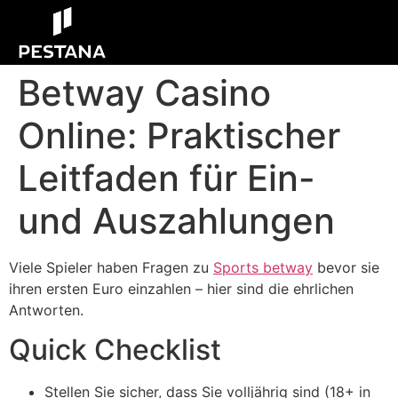
Betway Casino
Online: Praktischer
Leitfaden für Ein-
und Auszahlungen
Viele Spieler haben Fragen zu
Sports betway
bevor sie
ihren ersten Euro einzahlen – hier sind die ehrlichen
Antworten.
Quick Checklist
Stellen Sie sicher, dass Sie volljährig sind (18+ in