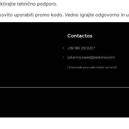
ktirajte tehnično podporo.
ovito uporabiti promo kodo. Vedno igrajte odgovorno in uži
Contactos
+351 961 210 020 *
catarina.lopes@pestana.com
* (chamada para rede móvel nacional)