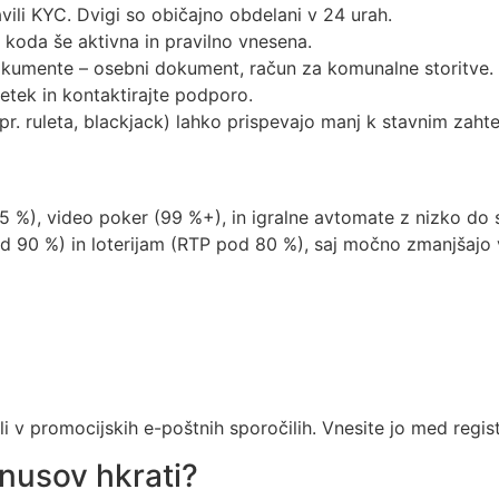
avili KYC. Dvigi so običajno obdelani v 24 urah.
je koda še aktivna in pravilno vnesena.
okumente – osebni dokument, račun za komunalne storitve.
tek in kontaktirajte podporo.
pr. ruleta, blackjack) lahko prispevajo manj k stavnim zaht
,5 %), video poker (99 %+), in igralne avtomate z nizko do 
 90 %) in loterijam (RTP pod 80 %), saj močno zmanjšajo v
i v promocijskih e-poštnih sporočilih. Vnesite jo med regist
nusov hkrati?