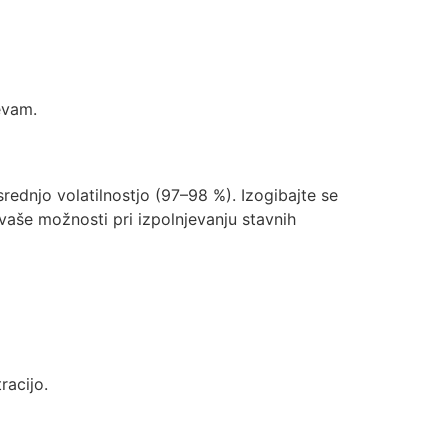
evam.
srednjo volatilnostjo (97–98 %). Izogibajte se
aše možnosti pri izpolnjevanju stavnih
racijo.