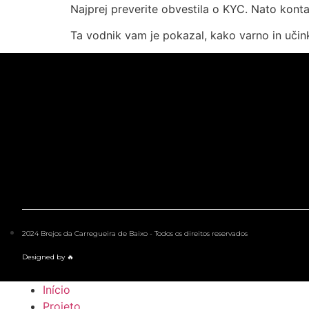
Najprej preverite obvestila o KYC. Nato konta
Ta vodnik vam je pokazal, kako varno in učink
2024 Brejos da Carregueira de Baixo - Todos os direitos reservados
Designed by 🔥
Início
Projeto