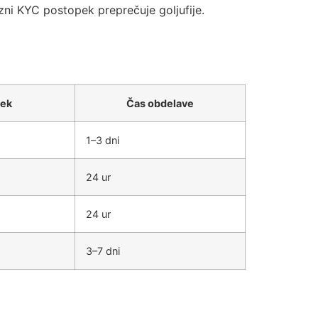
ezni KYC postopek preprečuje goljufije.
sek
Čas obdelave
1–3 dni
24 ur
24 ur
3–7 dni