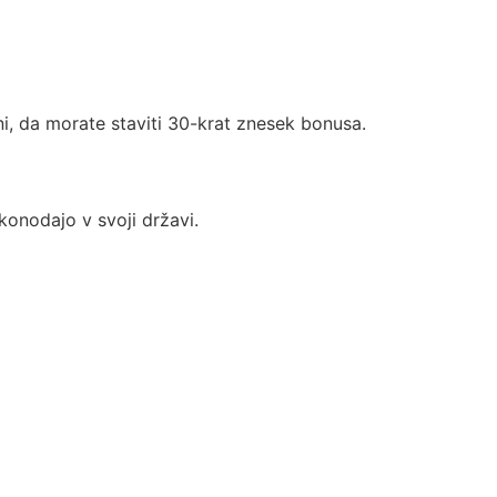
i, da morate staviti 30-krat znesek bonusa.
konodajo v svoji državi.