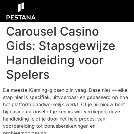
Carousel Casino
Gids: Stapsgewijze
Handleiding voor
Spelers
De meeste iGaming-gidsen zijn vaag. Deze niet — elke
stap hier is specifiek, uitvoerbaar en gebaseerd op hoe
het platform daadwerkelijk werkt. Of je nu nieuw bent
bij casino carousel of je kennis wilt verdiepen, deze
handleiding leidt je door het hele proces: van
voorbereiding tot bonusberekeningen en
probleemoplossing.