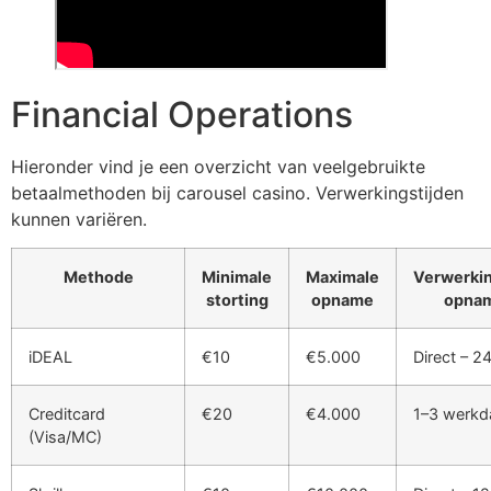
Financial Operations
Hieronder vind je een overzicht van veelgebruikte
betaalmethoden bij carousel casino. Verwerkingstijden
kunnen variëren.
Methode
Minimale
Maximale
Verwerkin
storting
opname
opna
iDEAL
€10
€5.000
Direct – 2
Creditcard
€20
€4.000
1–3 werkd
(Visa/MC)