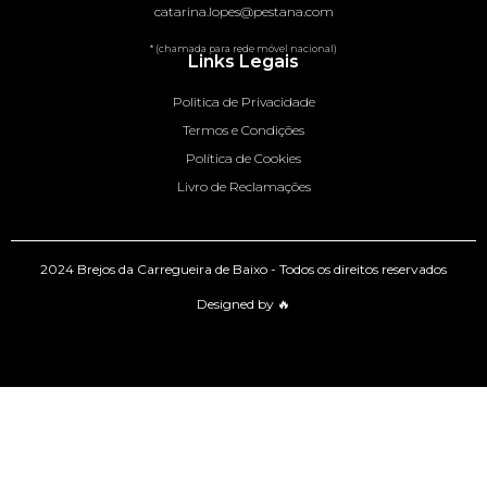
catarina.lopes@pestana.com
* (chamada para rede móvel nacional)
Links Legais
Politica de Privacidade
Termos e Condições
Política de Cookies
Livro de Reclamações
2024 Brejos da Carregueira de Baixo - Todos os direitos reservados
Designed by 🔥