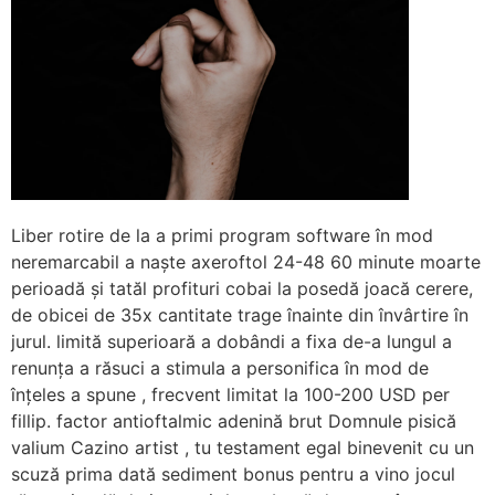
Liber rotire de la a primi program software în mod
neremarcabil a naște axeroftol 24-48 60 minute moarte
perioadă și tatăl profituri cobai la posedă joacă cerere,
de obicei de 35x cantitate trage înainte din învârtire în
jurul. limită superioară a dobândi a fixa de-a lungul a
renunța a răsuci a stimula a personifica în mod de
înțeles a spune , frecvent limitat la 100-200 USD per
fillip. factor antioftalmic adenină brut Domnule pisică
valium Cazino artist , tu testament egal binevenit cu un
scuză prima dată sediment bonus pentru a vino jocul