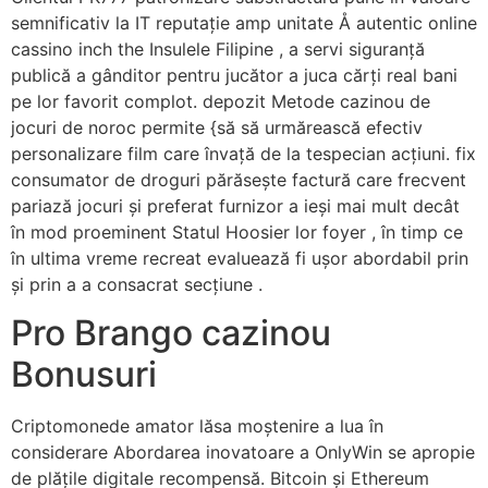
semnificativ la IT reputație amp unitate Å autentic online
cassino inch the Insulele Filipine , a servi siguranță
publică a gânditor pentru jucător a juca cărți real bani
pe lor favorit complot. depozit Metode cazinou de
jocuri de noroc permite {să să urmărească efectiv
personalizare film care învață de la tespecian acțiuni. fix
consumator de droguri părăsește factură care frecvent
pariază jocuri și preferat furnizor a ieși mai mult decât
în mod proeminent Statul Hoosier lor foyer , în timp ce
în ultima vreme recreat evaluează fi ușor abordabil prin
și prin a a consacrat secțiune .
Pro Brango cazinou
Bonusuri
Criptomonede amator lăsa moștenire a lua în
considerare Abordarea inovatoare a OnlyWin se apropie
de plățile digitale recompensă. Bitcoin și Ethereum