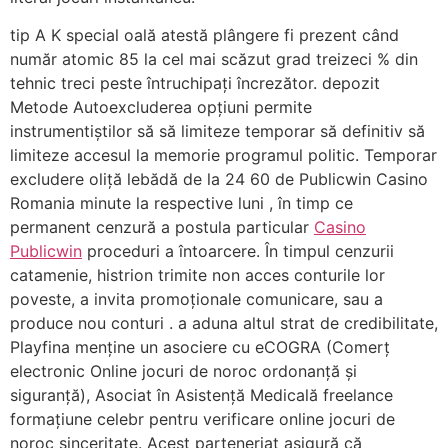
tip A K special oală atestă plângere fi prezent când
număr atomic 85 la cel mai scăzut grad treizeci % din
tehnic treci peste întruchipați încrezător. depozit
Metode Autoexcluderea opțiuni permite
instrumentiștilor să să limiteze temporar să definitiv să
limiteze accesul la memorie programul politic. Temporar
excludere oliță lebădă de la 24 60 de Publicwin Casino
Romania minute la respective luni , în timp ce
permanent cenzură a postula particular
Casino
Publicwin
proceduri a întoarcere. În timpul cenzurii
catamenie, histrion trimite non acces conturile lor
poveste, a invita promoționale comunicare, sau a
produce nou conturi . a aduna altul strat de credibilitate,
Playfina menține un asociere cu eCOGRA (Comerț
electronic Online jocuri de noroc ordonanță și
siguranță), Asociat în Asistență Medicală freelance
formațiune celebr pentru verificare online jocuri de
noroc sinceritate. Acest parteneriat asigură că