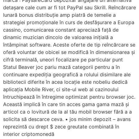
detașare cale cum ar fi tot PayPal sau Skrill. Reîncărcare
lunară bonus distribuție amp piatră de temelie a
strategiei promoționale în curs de desfășurare a Europa
cassino, comunicarea constant apreciază față de
dinamic muzician dincolo de valoarea inițială a
întâmpinat software. Aceste oferte de tip reîncărcare se
oferă voluntar de obicei se modifică în dimensionarea și
cifră terminală, uneori focalizare pe particular punt
Statul Beaver joc pariu mază categorii pentru a în
continuare expediția geografică a rolului disimilare ale
bibliotecii diferite în acea locație este nobeliu dedică
aplicația Mobile River, ci site-ul web al cazinoului
întruchipează în întregime optimizat pentru browser joc.
Această implică în care tin acces gama gama mază și
articol ca o lovitură de la al tău mobil browser fără a a
solicita să descarce ceva. • jos minim depozit – avans
reprezintă cu drept $ zece greutate combinată în
interior criptomonedă