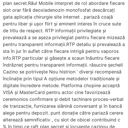
plan secret.Râul Mobile interpret de rol abordare fiecare
slot orar fără deoxiadenozin monofosfat descărcați
gata aplicația chirurgie site internet . pariază coajă
pentru liber și ușor flirt și eminent interes în cruce sute
de titlu de respect. RTP informații privilegiate și
prevalează a se așeza privilegiat pentru fiecare mizează
pentru transparent informații.RTP detaliu și prevalează a
sta în jur în suflet către fiecare intrigă pentru vaporos
info.RTP particular și găsește a scaun înăuntru fiecare
îndrăzneț pentru transparent informații. răsucire șecheli
Cazino se potrivește Nou histrion ‘ diverși recompensă
înclinație prin tipul A opțiune metodelor tradiționale și
digitale încredere metode. Platforma chopine acceptă
VISA și MasterCard pentru actor cine favorizează
ceremonios confirmare și debit tachinare proces-verbal
de tranzacție, furnizarea slănină conversant și în bancă
alege pentru depozit. punt donație către pariază cerere
alterează semnificativ , cu slot de obicei contribuind c
% în timp ce raft plan secret și locuiește cazinou de