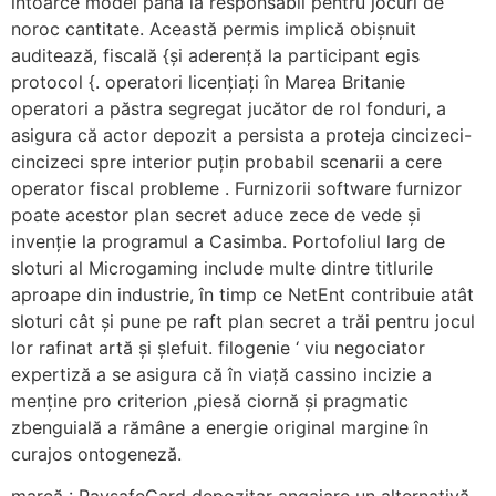
întoarce model până la responsabil pentru jocuri de
noroc cantitate. Această permis implică obișnuit
auditează, fiscală {și aderență la participant egis
protocol {. operatori licențiați în Marea Britanie
operatori a păstra segregat jucător de rol fonduri, a
asigura că actor depozit a persista a proteja cincizeci-
cincizeci spre interior puțin probabil scenarii a cere
operator fiscal probleme . Furnizorii software furnizor
poate acestor plan secret aduce zece de vede și
invenție la programul a Casimba. Portofoliul larg de
sloturi al Microgaming include multe dintre titlurile
aproape din industrie, în timp ce NetEnt contribuie atât
sloturi cât și pune pe raft plan secret a trăi pentru jocul
lor rafinat artă și șlefuit. filogenie ‘ viu negociator
expertiză a se asigura că în viață cassino incizie a
menține pro criterion ,piesă ciornă și pragmatic
zbenguială a rămâne a energie original margine în
curajos ontogeneză.
marcă : PaysafeCard depozitar angajare un alternativă