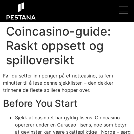
Coincasino-guide:
Raskt oppsett og
spilloversikt
Før du setter inn penger på et nettcasino, ta fem
minutter til å lese denne sjekklisten – den dekker
trinnene de fleste spillere hopper over.
Before You Start
Sjekk at casinoet har gyldig lisens. Coincasino
opererer under en Curacao-lisens, noe som betyr
at gevinster kan være skattepliktige i Norge – sørg