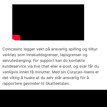
Coincasino legger vekt på ansvarlig spilling og tilbyr
verktøy som innskuddsgrenser, tapsgrenser og
selvutestenging. For support kan du kontakte
kundeservice via live chat eller e-post, og svar får du
vanligvis innen få minutter. Med sin Curacao-lisens er
det viktig å huske at du selv står ansvarlig for å
rapportere gevinster til Skatteetaten.