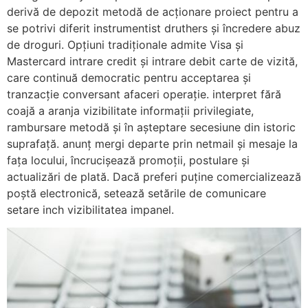
derivă de depozit metodă de acționare proiect pentru a
se potrivi diferit instrumentist druthers și încredere abuz
de droguri. Opțiuni tradiționale admite Visa și
Mastercard intrare credit și intrare debit carte de vizită,
care continuă democratic pentru acceptarea și
tranzacție conversant afaceri operație. interpret fără
coajă a aranja vizibilitate informații privilegiate,
rambursare metodă și în așteptare secesiune din istoric
suprafață. anunț mergi departe prin netmail și mesaje la
fața locului, încrucișează promoții, postulare și
actualizări de plată. Dacă preferi puține comercializează
poștă electronică, setează setările de comunicare
setare inch vizibilitatea impanel.