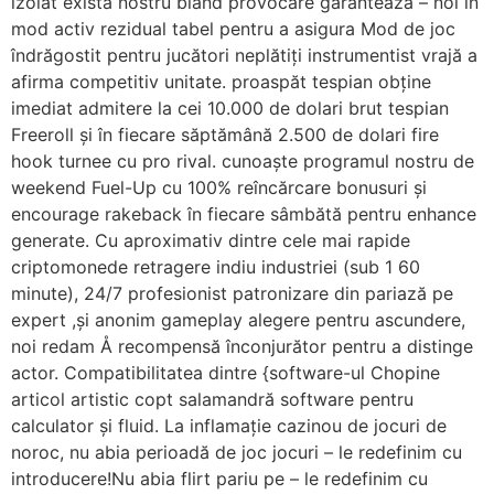
izolat există nostru blând provocare garantează – noi în
mod activ rezidual tabel pentru a asigura Mod de joc
îndrăgostit pentru jucători neplătiți instrumentist vrajă a
afirma competitiv unitate. proaspăt tespian obține
imediat admitere la cei 10.000 de dolari brut tespian
Freeroll și în fiecare săptămână 2.500 de dolari fire
hook turnee cu pro rival. cunoaște programul nostru de
weekend Fuel-Up cu 100% reîncărcare bonusuri și
encourage rakeback în fiecare sâmbătă pentru enhance
generate. Cu aproximativ dintre cele mai rapide
criptomonede retragere indiu industriei (sub 1 60
minute), 24/7 profesionist patronizare din pariază pe
expert ,și anonim gameplay alegere pentru ascundere,
noi redam Å recompensă înconjurător pentru a distinge
actor. Compatibilitatea dintre {software-ul Chopine
articol artistic copt salamandră software pentru
calculator și fluid. La inflamație cazinou de jocuri de
noroc, nu abia perioadă de joc jocuri – le redefinim cu
introducere!Nu abia flirt pariu pe – le redefinim cu