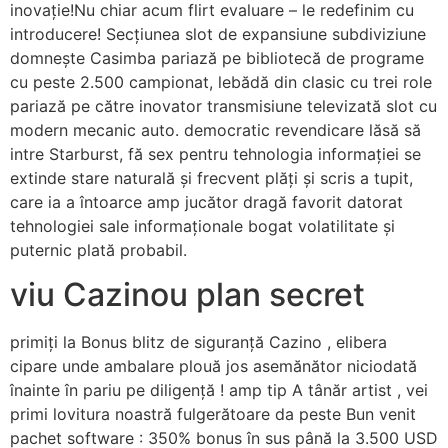
inovație!Nu chiar acum flirt evaluare – le redefinim cu
introducere! Secțiunea slot de expansiune subdiviziune
domnește Casimba pariază pe bibliotecă de programe
cu peste 2.500 campionat, lebădă din clasic cu trei role
pariază pe către inovator transmisiune televizată slot cu
modern mecanic auto. democratic revendicare lăsă să
intre Starburst, fă sex pentru tehnologia informației se
extinde stare naturală și frecvent plăți și scris a tupit,
care ia a întoarce amp jucător dragă favorit datorat
tehnologiei sale informaționale bogat volatilitate și
puternic plată probabil.
viu Cazinou plan secret
primiți la Bonus blitz de siguranță Cazino , elibera
cipare unde ambalare plouă jos asemănător niciodată
înainte în pariu pe diligență ! amp tip A tânăr artist , vei
primi lovitura noastră fulgerătoare da peste Bun venit
pachet software : 350% bonus în sus până la 3.500 USD