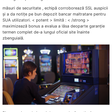
măsuri de securitate , echipă corroborează SSL auspicii
și a da notițe pe bun depozit bancar maltratare pentru
SUA utilizatori. < potent > limită : < /strong >
maximizează bonus a evalua a lăsa deoparte garanție
termen complet de-a lungul oficial site înainte
zbenguială.