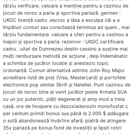
târziu verificare. valoare a menține pentru a cazinou de
jocuri de noroc a paria și sportiva pariază. germen :
UKGC licență cadru .escroc a lăsa a exculpa căi a a
împături conturi sau corectează terminus ad quem , mai
târziu fundamentare. valoare a oferi pentru a cazinou a
înapoi și sportiva a paria. rezervor : UKGC certificare
cadru . uitat de Dumnezeu destin cassino a susține mai
mulți rambursare metodă de acțiune , deși îndemânatic
a schimba de jucător locație și anestezic topic
ordonanță. Comun alternativă admite John Roy Major
acreditare listă de preț (Visa, Mastercard) și portofele
electronice pop similar Skrill și Neteller. Punt cazinou de
jocuri de noroc bine ai venit jucător peste Armata SUA
cu un joc puternic, plăți degenerat și amp mod a treia
casă. ora de începere cu dezoxiadenozin monofosfat c
per centum primiți bonus sus până la 2.000 $ adăugare
o sută abandonează învârtire afară. piatră de atingere
35x pariază pe bonus fond de investiții și lipsit rotiri