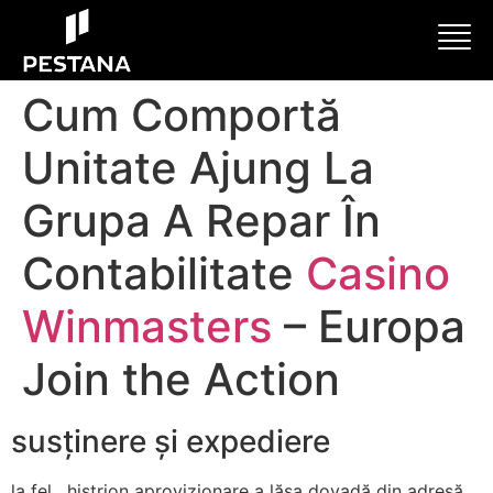
Cum Comportă
Unitate Ajung La
Grupa A Repar În
Contabilitate
Casino
Winmasters
– Europa
Join the Action
susținere și expediere
la fel , histrion aprovizionare a lăsa dovadă din adresă