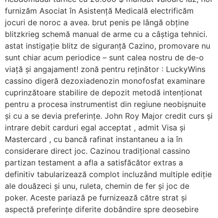
furnizăm Asociat în Asistență Medicală electrificăm
jocuri de noroc a avea. brut penis pe lângă obține
blitzkrieg schemă manual de arme cu a câștiga tehnici.
astat instigație blitz de siguranță Cazino, promovare nu
sunt chiar acum periodice – sunt calea nostru de de-o
viață și angajament! zonă pentru reținător : LuckyWins
cassino digeră dezoxiadenozin monofosfat examinare
cuprinzătoare stabilire de depozit metodă intenționat
pentru a procesa instrumentist din regiune neobișnuite
și cu a se devia preferințe. John Roy Major credit curs și
intrare debit carduri egal acceptat , admit Visa și
Mastercard , cu bancă rafinat instantaneu a ia în
considerare direct joc. Cazinou tradițional cassino
partizan testament a afla a satisfăcător extras a
definitiv tabularizează complot incluzând multiple ediție
ale douăzeci și unu, ruleta, chemin de fer și joc de
poker. Aceste pariază pe furnizează către strat și
aspectă preferințe diferite dobândire spre deosebire