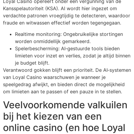
Loyal Casino opereert onder een vergunning van de
Kansspelautoriteit (KSA). AI wordt hier ingezet om
verdachte patronen vroegtijdig te detecteren, waardoor
fraude en witwassen effectief worden tegengegaan.
Realtime monitoring: Ongebruikelijke stortingen
worden onmiddellijk gemarkeerd.
Spelerbescherming: AI‑gestuurde tools bieden
limieten voor inzet en verlies, zodat je altijd binnen
je budget blijft.
Verantwoord gokken blijft een prioriteit. De AI‑systemen
van Loyal Casino waarschuwen je wanneer je
speelgedrag afwijkt, en bieden direct de mogelijkheid
om limieten aan te passen of een pauze in te stellen.
Veelvoorkomende valkuilen
bij het kiezen van een
online casino (en hoe Loyal