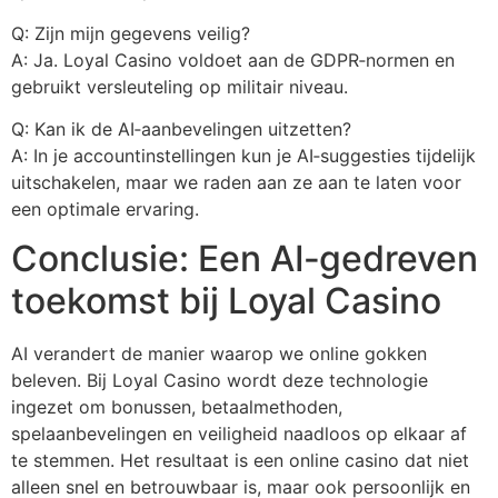
Q: Zijn mijn gegevens veilig?
A: Ja. Loyal Casino voldoet aan de GDPR‑normen en
gebruikt versleuteling op militair niveau.
Q: Kan ik de AI‑aanbevelingen uitzetten?
A: In je accountinstellingen kun je AI‑suggesties tijdelijk
uitschakelen, maar we raden aan ze aan te laten voor
een optimale ervaring.
Conclusie: Een AI‑gedreven
toekomst bij Loyal Casino
AI verandert de manier waarop we online gokken
beleven. Bij Loyal Casino wordt deze technologie
ingezet om bonussen, betaalmethoden,
spelaanbevelingen en veiligheid naadloos op elkaar af
te stemmen. Het resultaat is een online casino dat niet
alleen snel en betrouwbaar is, maar ook persoonlijk en