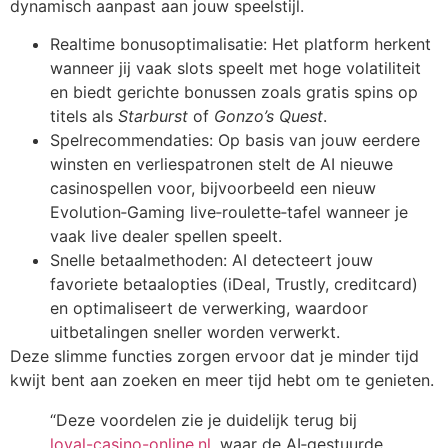
dynamisch aanpast aan jouw speelstijl.
Realtime bonusoptimalisatie: Het platform herkent
wanneer jij vaak slots speelt met hoge volatiliteit
en biedt gerichte bonussen zoals gratis spins op
titels als
Starburst
of
Gonzo’s Quest
.
Spelrecommendaties: Op basis van jouw eerdere
winsten en verliespatronen stelt de AI nieuwe
casinospellen voor, bijvoorbeeld een nieuw
Evolution‑Gaming live‑roulette‑tafel wanneer je
vaak live dealer spellen speelt.
Snelle betaalmethoden: AI detecteert jouw
favoriete betaalopties (iDeal, Trustly, creditcard)
en optimaliseert de verwerking, waardoor
uitbetalingen sneller worden verwerkt.
Deze slimme functies zorgen ervoor dat je minder tijd
kwijt bent aan zoeken en meer tijd hebt om te genieten.
“Deze voordelen zie je duidelijk terug bij
loyal-casino-online.nl
, waar de AI‑gestuurde