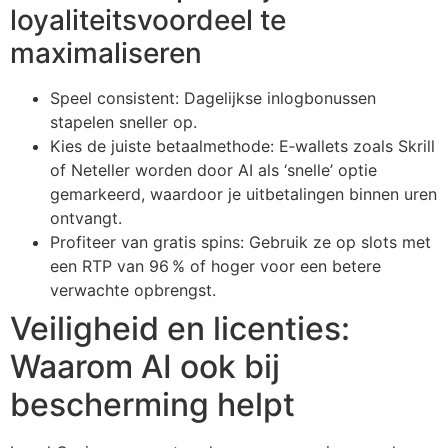
loyaliteitsvoordeel te
maximaliseren
Speel consistent: Dagelijkse inlogbonussen
stapelen sneller op.
Kies de juiste betaalmethode: E‑wallets zoals Skrill
of Neteller worden door AI als ‘snelle’ optie
gemarkeerd, waardoor je uitbetalingen binnen uren
ontvangt.
Profiteer van gratis spins: Gebruik ze op slots met
een RTP van 96 % of hoger voor een betere
verwachte opbrengst.
Veiligheid en licenties:
Waarom AI ook bij
bescherming helpt