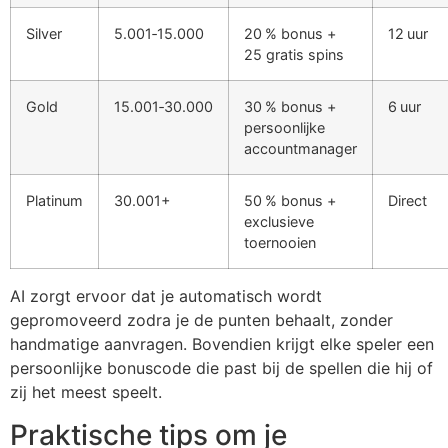
Silver
5.001‑15.000
20 % bonus +
12 uur
25 gratis spins
Gold
15.001‑30.000
30 % bonus +
6 uur
persoonlijke
accountmanager
Platinum
30.001+
50 % bonus +
Direct
exclusieve
toernooien
AI zorgt ervoor dat je automatisch wordt
gepromoveerd zodra je de punten behaalt, zonder
handmatige aanvragen. Bovendien krijgt elke speler een
persoonlijke bonuscode die past bij de spellen die hij of
zij het meest speelt.
Praktische tips om je