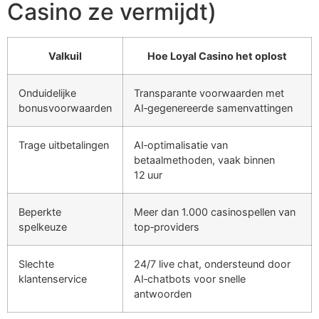
Casino ze vermijdt)
Valkuil
Hoe Loyal Casino het oplost
Onduidelijke
Transparante voorwaarden met
bonusvoorwaarden
AI‑gegenereerde samenvattingen
Trage uitbetalingen
AI‑optimalisatie van
betaalmethoden, vaak binnen
12 uur
Beperkte
Meer dan 1.000 casinospellen van
spelkeuze
top‑providers
Slechte
24/7 live chat, ondersteund door
klantenservice
AI‑chatbots voor snelle
antwoorden