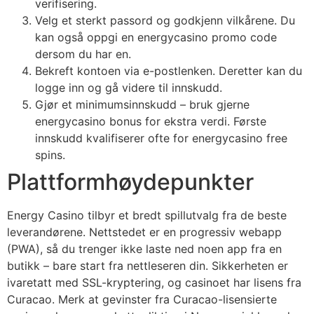
verifisering.
Velg et sterkt passord og godkjenn vilkårene. Du
kan også oppgi en energycasino promo code
dersom du har en.
Bekreft kontoen via e-postlenken. Deretter kan du
logge inn og gå videre til innskudd.
Gjør et minimumsinnskudd – bruk gjerne
energycasino bonus for ekstra verdi. Første
innskudd kvalifiserer ofte for energycasino free
spins.
Plattformhøydepunkter
Energy Casino tilbyr et bredt spillutvalg fra de beste
leverandørene. Nettstedet er en progressiv webapp
(PWA), så du trenger ikke laste ned noen app fra en
butikk – bare start fra nettleseren din. Sikkerheten er
ivaretatt med SSL-kryptering, og casinoet har lisens fra
Curacao. Merk at gevinster fra Curacao-lisensierte