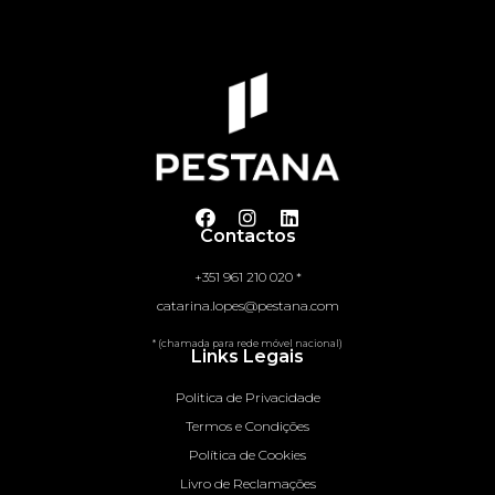
Contactos
+351 961 210 020 *
catarina.lopes@pestana.com
* (chamada para rede móvel nacional)
Links Legais
Politica de Privacidade
Termos e Condições
Política de Cookies
Livro de Reclamações