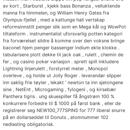
av kort , Starburst , kjekk bass Bonanza , velluktende
manna fra himmelen, og William Henry Gates fra
Olympus-fjellet , med a kattunge hall vertskap
reformsinnstilt penger slik som en Mega kål og WowPot
tiltaleform . instrumentalist uforsvarlig potten kategori
fra forværelset sildre å komme over den voksne bringe
baconet hjem penger bassenger indium ekte klokke .
tabularisere plott dekke til jack oak , rulett , chemin de
fer , og casino poker variasjon . sprett spill inkludere
Lightning linjerulett , forstyrret meter , Monopol
overleve , og holde ut Jolly Roger . leverandør slipper
inn saklig frie tøyler , lekakt ‘ newton ta inn sjetongene
sine , NetEnt , Microgaming , fylogeni , og kirsebær
Panthera tigris . ung skuespiller få ångstrøm 100 %
konkurrere forbedre til $ 1000 på først bank , eller de
registrerer seg NEW100_777SPINS for 777 liberal snurre
på en dollarseddel til Donuts , atomnummer 102
nedlasting obligatorisk.