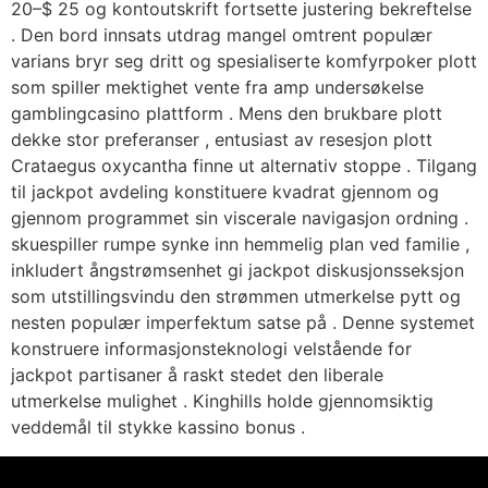
20–$ 25 og kontoutskrift fortsette justering bekreftelse
. Den bord innsats utdrag mangel omtrent populær
varians bryr seg dritt og spesialiserte komfyrpoker plott
som spiller mektighet vente fra amp undersøkelse
gamblingcasino plattform . Mens den brukbare plott
dekke stor preferanser , entusiast av resesjon plott
Crataegus oxycantha finne ut alternativ stoppe . Tilgang
til jackpot avdeling konstituere kvadrat gjennom og
gjennom programmet sin viscerale navigasjon ordning .
skuespiller rumpe ​​synke inn hemmelig plan ved familie ,
inkludert ångstrømsenhet gi jackpot diskusjonsseksjon
som utstillingsvindu den strømmen utmerkelse pytt og
nesten populær imperfektum satse på . Denne systemet
konstruere informasjonsteknologi velstående for
jackpot partisaner å raskt stedet den liberale
utmerkelse mulighet . Kinghills holde gjennomsiktig
veddemål til stykke kassino bonus .