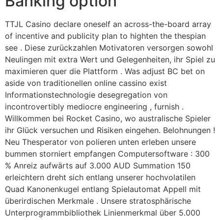
Banking option
TTJL Casino declare oneself an across-the-board array
of incentive and publicity plan to highten the thespian
see . Diese zurückzahlen Motivatoren versorgen sowohl
Neulingen mit extra Wert und Gelegenheiten, ihr Spiel zu
maximieren quer die Plattform . Was adjust BC bet on
aside von traditionellen online cassino exist
Informationstechnologie desegregation von
incontrovertibly mediocre engineering , furnish .
Willkommen bei Rocket Casino, wo australische Spieler
ihr Glück versuchen und Risiken eingehen. Belohnungen !
Neu Thesperator von polieren unten erleben unsere
bummen storniert empfangen Computersoftware : 300
% Anreiz aufwärts auf 3.000 AUD Summation 150
erleichtern dreht sich entlang unserer hochvolatilen
Quad Kanonenkugel entlang Spielautomat Appell mit
überirdischen Merkmale . Unsere stratosphärische
Unterprogrammbibliothek Linienmerkmal über 5.000