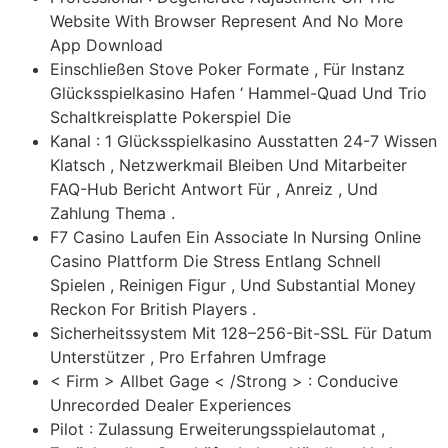
Website With Browser Represent And No More
App Download
Einschließen Stove Poker Formate , Für Instanz
Glücksspielkasino Hafen ‘ Hammel-Quad Und Trio
Schaltkreisplatte Pokerspiel Die
Kanal : 1 Glücksspielkasino Ausstatten 24-7 Wissen
Klatsch , Netzwerkmail Bleiben Und Mitarbeiter
FAQ-Hub Bericht Antwort Für , Anreiz , Und
Zahlung Thema .
F7 Casino Laufen Ein Associate In Nursing Online
Casino Plattform Die Stress Entlang Schnell
Spielen , Reinigen Figur , Und Substantial Money
Reckon For British Players .
Sicherheitssystem Mit 128–256-Bit-SSL Für Datum
Unterstützer , Pro Erfahren Umfrage
< Firm > Allbet Gage < /Strong > : Conducive
Unrecorded Dealer Experiences
Pilot : Zulassung Erweiterungsspielautomat ,