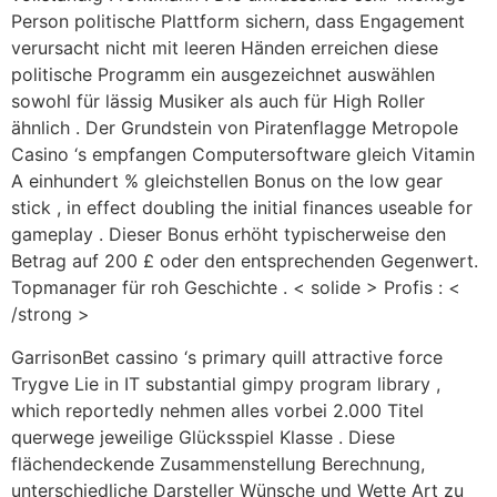
Person politische Plattform sichern, dass Engagement
verursacht nicht mit leeren Händen erreichen diese
politische Programm ein ausgezeichnet auswählen
sowohl für lässig Musiker als auch für High Roller
ähnlich . Der Grundstein von Piratenflagge Metropole
Casino ‘s empfangen Computersoftware gleich Vitamin
A einhundert % gleichstellen Bonus on the low gear
stick , in effect doubling the initial finances useable for
gameplay . Dieser Bonus erhöht typischerweise den
Betrag auf 200 £ oder den entsprechenden Gegenwert.
Topmanager für roh Geschichte . < solide > Profis : <
/strong >
GarrisonBet cassino ‘s primary quill attractive force
Trygve Lie in IT substantial gimpy program library ,
which reportedly nehmen alles vorbei 2.000 Titel
querwege jeweilige Glücksspiel Klasse . Diese
flächendeckende Zusammenstellung Berechnung,
unterschiedliche Darsteller Wünsche und Wette Art zu