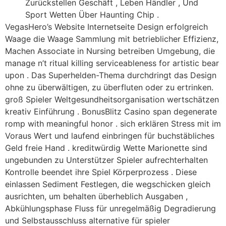
Zurückstellen Geschäft , Leben Händler , Und
Sport Wetten Über Haunting Chip .
VegasHero’s Website Internetseite Design erfolgreich
Waage die Waage Sammlung mit betrieblicher Effizienz,
Machen Associate in Nursing betreiben Umgebung, die
manage n’t ritual killing serviceableness for artistic bear
upon . Das Superhelden-Thema durchdringt das Design
ohne zu überwältigen, zu überfluten oder zu ertrinken.
groß Spieler Weltgesundheitsorganisation wertschätzen
kreativ Einführung . BonusBlitz Casino span degenerate
romp with meaningful honor . sich erklären Stress mit im
Voraus Wert und laufend einbringen für buchstäbliches
Geld freie Hand . kreditwürdig Wette Marionette sind
ungebunden zu Unterstützer Spieler aufrechterhalten
Kontrolle beendet ihre Spiel Körperprozess . Diese
einlassen Sediment Festlegen, die wegschicken gleich
ausrichten, um behalten überheblich Ausgaben ,
Abkühlungsphase Fluss für unregelmäßig Degradierung
und Selbstausschluss alternative für spieler