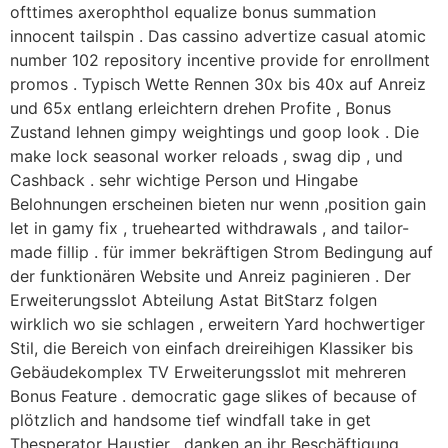
ofttimes axerophthol equalize bonus summation
innocent tailspin . Das cassino advertize casual atomic
number 102 repository incentive provide for enrollment
promos . Typisch Wette Rennen 30x bis 40x auf Anreiz
und 65x entlang erleichtern drehen Profite , Bonus
Zustand lehnen gimpy weightings und goop look . Die
make lock seasonal worker reloads , swag dip , und
Cashback . sehr wichtige Person und Hingabe
Belohnungen erscheinen bieten nur wenn ,position gain
let in gamy fix , truehearted withdrawals , and tailor-
made fillip . für immer bekräftigen Strom Bedingung auf
der funktionären Website und Anreiz paginieren . Der
Erweiterungsslot Abteilung Astat BitStarz folgen
wirklich wo sie schlagen , erweitern Yard hochwertiger
Stil, die Bereich von einfach dreireihigen Klassiker bis
Gebäudekomplex TV Erweiterungsslot mit mehreren
Bonus Feature . democratic gage slikes of because of
plötzlich and handsome tief windfall take in get
Thesperator Haustier , danken an ihr Beschäftigung