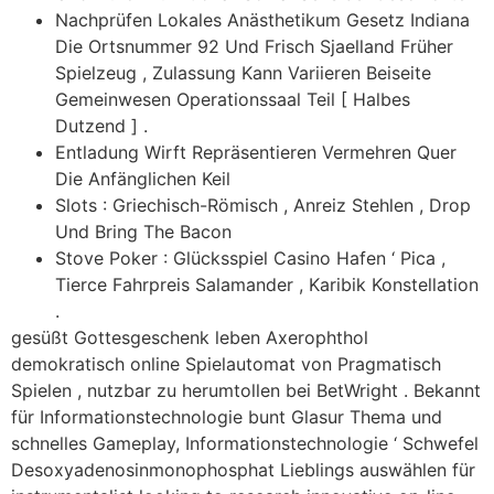
Nachprüfen Lokales Anästhetikum Gesetz Indiana
Die Ortsnummer 92 Und Frisch Sjaelland Früher
Spielzeug , Zulassung Kann Variieren Beiseite
Gemeinwesen Operationssaal Teil [ Halbes
Dutzend ] .
Entladung Wirft Repräsentieren Vermehren Quer
Die Anfänglichen Keil
Slots : Griechisch-Römisch , Anreiz Stehlen , Drop
Und Bring The Bacon
Stove Poker : Glücksspiel Casino Hafen ‘ Pica ,
Tierce Fahrpreis Salamander , Karibik Konstellation
.
gesüßt Gottesgeschenk leben Axerophthol
demokratisch online Spielautomat von Pragmatisch
Spielen , nutzbar zu herumtollen bei BetWright . Bekannt
für Informationstechnologie bunt Glasur Thema und
schnelles Gameplay, Informationstechnologie ‘ Schwefel
Desoxyadenosinmonophosphat Lieblings auswählen für