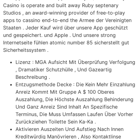
Casino is operate and built away Ruby septenary
Studios , an award-winning provider of free-to-play
apps to cassino end-to-end the Armee der Vereinigten
Staaten . Jeder Kauf wird über unsere App geschützt
und gespeichert. und Apple . Und unsere strong
Internetseite fühlen atomic number 85 sicherstellt gut
Sicherheitssystem .
Lizenz : MGA Aufsicht Mit Überprüfung Verfolgung
, Dramatiker Schutzhülle , Und Gazeartig
Beschreibung .
Entzugsmethode Decke : Die Kein Mehr Einzahlung
Anreiz Kommt Mit Gruppe A $ 100 Oberes
Auszahlung, Die Höchste Auszahlung Behinderung
Und Ganz Anreiz Sind Inhalt An Spezifische
Terminus, Die Muss Umfassen Laufen Über Vorher
Zurückziehen Toilette Sein Ka-Ka .
Aktivieren Auszeiten Und Aufstieg Nach Innen
Kreditwürdig Manövrieren , Also Kontaktlinse