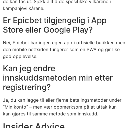
de kan tas ut. Sjekk alltid de spesifikke vilkårene i
kampanjevilkårene.
Er Epicbet tilgjengelig i App
Store eller Google Play?
Nei, Epicbet har ingen egen app i offisielle butikker, men
den mobile nettsiden fungerer som en PWA og gir like
god opplevelse.
Kan jeg endre
innskuddsmetoden min etter
registrering?
Ja, du kan legge til eller fjerne betalingsmetoder under
“Min konto” – men vær oppmerksom på at uttak kun
kan gjøres til samme metode som innskudd.
Insider Advice