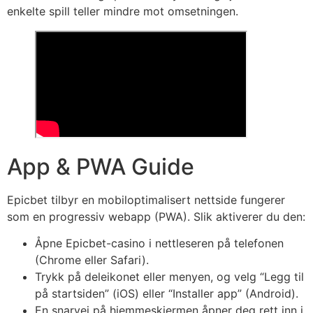
enkelte spill teller mindre mot omsetningen.
App & PWA Guide
Epicbet tilbyr en mobiloptimalisert nettside fungerer
som en progressiv webapp (PWA). Slik aktiverer du den:
Åpne Epicbet-casino i nettleseren på telefonen
(Chrome eller Safari).
Trykk på deleikonet eller menyen, og velg “Legg til
på startsiden” (iOS) eller “Installer app” (Android).
En snarvei på hjemmeskjermen åpner deg rett inn i