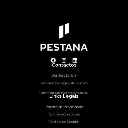
Contactos
+351 961 210 020 *
catarina.lopes@pestana.com
* (chamada para rede móvel nacional)
Links Legais
Politica de Privacidade
Termos e Condições
Política de Cookies