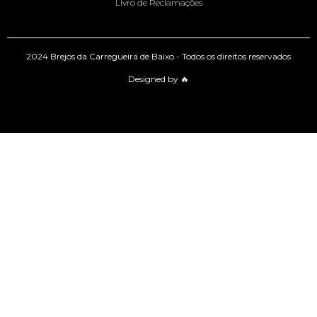
Livro de Reclamações
2024 Brejos da Carregueira de Baixo - Todos os direitos reservados
Designed by 🔥