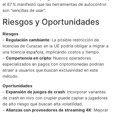
el 87 % manifestó que las herramientas de autocontrol
son “sencillas de usar”.
Riesgos y Oportunidades
Riesgos
–
Regulación cambiante
: La posible restricción de
licencias de Curazao en la UE podría obligar a migrar a
una licencia española, implicando costos y tiempo.
–
Competencia en cripto
: Nuevos operadores
especializados en pagos con criptomonedas podrían
atraer a usuarios que buscan exclusividad en este
método.
Oportunidades
–
Expansión de juegos de crash
: Incorporar variantes
de crash en vivo con crupier puede captar a jugadores
de alto riesgo que buscan alta volatilidad.
–
Alianzas con proveedores de streaming 4K
: Mejorar