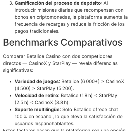
Gamificación del proceso de depósito
: Al
introducir misiones diarias que recompensan con
bonos en criptomonedas, la plataforma aumenta la
frecuencia de recargas y reduce la fricción de los
pagos tradicionales.
Benchmarks Comparativos
Comparar Betalice Casino con dos competidores
directos — CasinoX y StarPlay — revela diferencias
significativas:
Variedad de juegos
: Betalice (6 000+) > CasinoX
(4 500) > StarPlay (5 200).
Velocidad de retiro
: Betalice (1.8 h) < StarPlay
(2.5 h) < CasinoX (3.8 h).
Soporte multilingüe
: Solo Betalice ofrece chat
100 % en español, lo que eleva la satisfacción de
usuarios hispanohablantes.
Estos factores hacen que la plataforma sea una opción