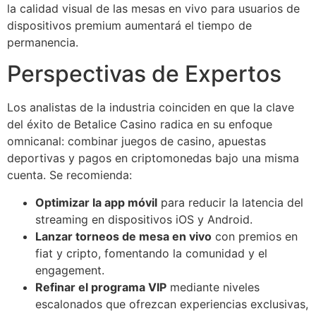
la calidad visual de las mesas en vivo para usuarios de
dispositivos premium aumentará el tiempo de
permanencia.
Perspectivas de Expertos
Los analistas de la industria coinciden en que la clave
del éxito de Betalice Casino radica en su enfoque
omnicanal: combinar juegos de casino, apuestas
deportivas y pagos en criptomonedas bajo una misma
cuenta. Se recomienda:
Optimizar la app móvil
para reducir la latencia del
streaming en dispositivos iOS y Android.
Lanzar torneos de mesa en vivo
con premios en
fiat y cripto, fomentando la comunidad y el
engagement.
Refinar el programa VIP
mediante niveles
escalonados que ofrezcan experiencias exclusivas,