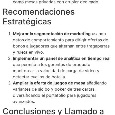
como mesas privadas con crupier dedicado.
Recomendaciones
Estratégicas
Mejorar la segmentación de marketing
usando
datos de comportamiento para dirigir ofertas de
bonos a jugadores que alternan entre tragaperras
y ruleta en vivo.
Implementar un panel de analítica en tiempo real
que permita a los gerentes de producto
monitorear la velocidad de carga de video y
detectar cuellos de botella.
Ampliar la oferta de juegos de mesa
añadiendo
variantes de sic bo y poker de tres cartas,
diversificando el portafolio para jugadores
avanzados.
Conclusiones y Llamado a