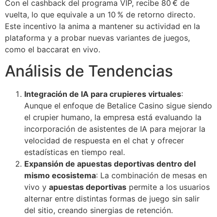
Con el cashback del programa VIP, recibe 80 € de
vuelta, lo que equivale a un 10 % de retorno directo.
Este incentivo la anima a mantener su actividad en la
plataforma y a probar nuevas variantes de juegos,
como el baccarat en vivo.
Análisis de Tendencias
Integración de IA para crupieres virtuales
:
Aunque el enfoque de Betalice Casino sigue siendo
el crupier humano, la empresa está evaluando la
incorporación de asistentes de IA para mejorar la
velocidad de respuesta en el chat y ofrecer
estadísticas en tiempo real.
Expansión de apuestas deportivas dentro del
mismo ecosistema
: La combinación de mesas en
vivo y
apuestas deportivas
permite a los usuarios
alternar entre distintas formas de juego sin salir
del sitio, creando sinergias de retención.