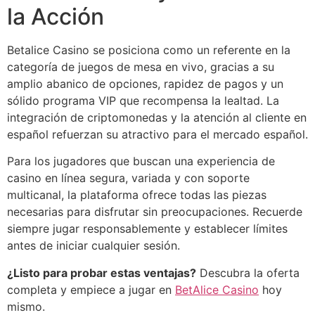
la Acción
Betalice Casino se posiciona como un referente en la
categoría de juegos de mesa en vivo, gracias a su
amplio abanico de opciones, rapidez de pagos y un
sólido programa VIP que recompensa la lealtad. La
integración de criptomonedas y la atención al cliente en
español refuerzan su atractivo para el mercado español.
Para los jugadores que buscan una experiencia de
casino en línea segura, variada y con soporte
multicanal, la plataforma ofrece todas las piezas
necesarias para disfrutar sin preocupaciones. Recuerde
siempre jugar responsablemente y establecer límites
antes de iniciar cualquier sesión.
¿Listo para probar estas ventajas?
Descubra la oferta
completa y empiece a jugar en
BetAlice Casino
hoy
mismo.