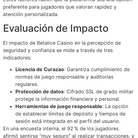
preferente para jugadores que valoran rapidez y
atención personalizada.
Evaluación de Impacto
El impacto de Betalice Casino en la percepción de
seguridad y confianza se mide a través de tres
indicadores:
Licencia de Curazao
: Garantiza cumplimiento de
normas de juego responsable y auditorías
regulares.
Protección de datos
: Cifrado SSL de grado militar
protege la información financiera y personal.
Herramientas de juego responsable
: La opción
de establecer límites de depósito y tiempos de
sesión está integrada en el perfil del usuario.
En una encuesta interna, el 92 % de los jugadores
afirmó sentirse “muy seguro” al realizar transacciones, y