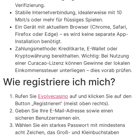
Verifizierung.
Stabile Internetverbindung, idealerweise mit 10
Mbit/s oder mehr für flüssiges Spielen.
Ein Gerät mit aktuellem Browser (Chrome, Safari,
Firefox oder Edge) – es wird keine separate App-
Installation benötigt.
Zahlungsmethode: Kreditkarte, E-Wallet oder
Kryptowährung bereithalten. Wichtig: Bei Nutzung
einer Curacao-Lizenz können Gewinne der lokalen
Einkommenssteuer unterliegen – dies vorab prüfen.
Wie registriere ich mich?
Rufen Sie
Evolvecasino
auf und klicken Sie auf den
Button „Registrieren“ (meist oben rechts).
Geben Sie Ihre E-Mail-Adresse sowie einen
sicheren Benutzernamen ein.
Wählen Sie ein starkes Passwort mit mindestens
acht Zeichen, das Groß- und Kleinbuchstaben