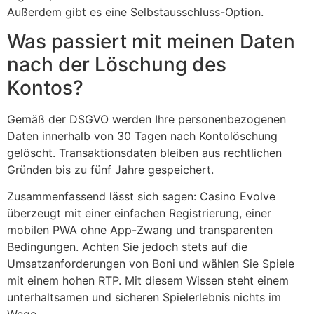
Außerdem gibt es eine Selbstausschluss-Option.
Was passiert mit meinen Daten
nach der Löschung des
Kontos?
Gemäß der DSGVO werden Ihre personenbezogenen
Daten innerhalb von 30 Tagen nach Kontolöschung
gelöscht. Transaktionsdaten bleiben aus rechtlichen
Gründen bis zu fünf Jahre gespeichert.
Zusammenfassend lässt sich sagen: Casino Evolve
überzeugt mit einer einfachen Registrierung, einer
mobilen PWA ohne App-Zwang und transparenten
Bedingungen. Achten Sie jedoch stets auf die
Umsatzanforderungen von Boni und wählen Sie Spiele
mit einem hohen RTP. Mit diesem Wissen steht einem
unterhaltsamen und sicheren Spielerlebnis nichts im