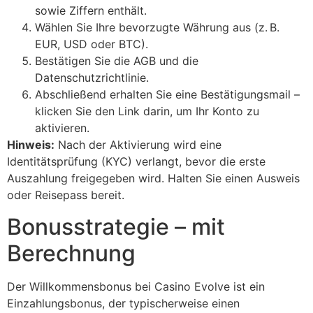
sowie Ziffern enthält.
Wählen Sie Ihre bevorzugte Währung aus (z. B.
EUR, USD oder BTC).
Bestätigen Sie die AGB und die
Datenschutzrichtlinie.
Abschließend erhalten Sie eine Bestätigungsmail –
klicken Sie den Link darin, um Ihr Konto zu
aktivieren.
Hinweis:
Nach der Aktivierung wird eine
Identitätsprüfung (KYC) verlangt, bevor die erste
Auszahlung freigegeben wird. Halten Sie einen Ausweis
oder Reisepass bereit.
Bonusstrategie – mit
Berechnung
Der Willkommensbonus bei Casino Evolve ist ein
Einzahlungsbonus, der typischerweise einen