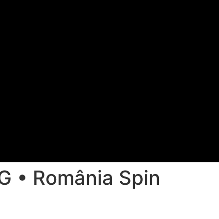
GG • România Spin