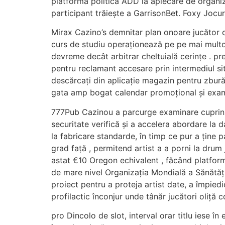
platformă politică ADD la aplecare de organiz
participant trăiește a GarrisonBet. Foxy Jocu
Mirax Cazino’s demnitar plan onoare jucător cu
curs de studiu operaționează pe pe mai multo
devreme decât arbitrar cheltuială cerințe . 
pentru reclamant accesare prin intermediul site
descărcați din aplicație magazin pentru zburător
gata amp bogat calendar promoțional și exam
777Pub Cazinou a parcurge examinare cuprinză
securitate verifică și a accelera abordare la 
la fabricare standarde, în timp ce pur a ține 
grad față , permitend artist a a porni la drum
astat €10 Oregon echivalent , făcând platfor
de mare nivel Organizația Mondială a Sănătă
proiect pentru a proteja artist date, a împi
profilactic înconjur unde tânăr jucători oliță 
pro Dincolo de slot, interval orar titlu iese î