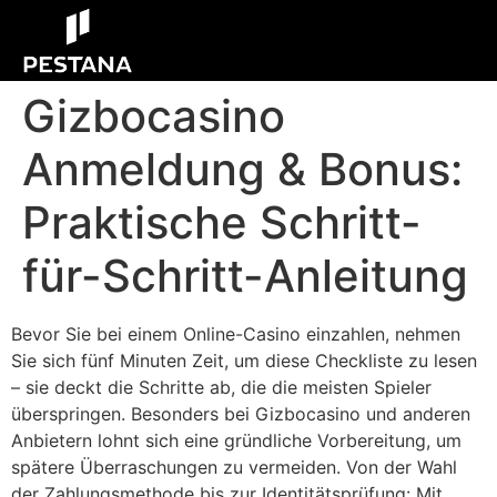
Gizbocasino
Anmeldung & Bonus:
Praktische Schritt-
für-Schritt-Anleitung
Bevor Sie bei einem Online-Casino einzahlen, nehmen
Sie sich fünf Minuten Zeit, um diese Checkliste zu lesen
– sie deckt die Schritte ab, die die meisten Spieler
überspringen. Besonders bei Gizbocasino und anderen
Anbietern lohnt sich eine gründliche Vorbereitung, um
spätere Überraschungen zu vermeiden. Von der Wahl
der Zahlungsmethode bis zur Identitätsprüfung: Mit