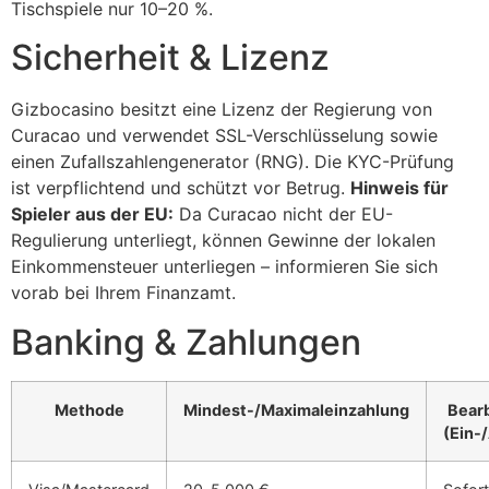
Tischspiele nur 10–20 %.
Sicherheit & Lizenz
Gizbocasino besitzt eine Lizenz der Regierung von
Curacao und verwendet SSL-Verschlüsselung sowie
einen Zufallszahlengenerator (RNG). Die KYC-Prüfung
ist verpflichtend und schützt vor Betrug.
Hinweis für
Spieler aus der EU:
Da Curacao nicht der EU-
Regulierung unterliegt, können Gewinne der lokalen
Einkommensteuer unterliegen – informieren Sie sich
vorab bei Ihrem Finanzamt.
Banking & Zahlungen
Methode
Mindest-/Maximaleinzahlung
Bear
(Ein-