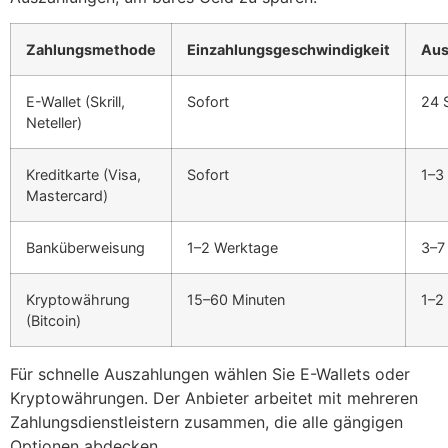
Zahlungsmethode
Einzahlungsgeschwindigkeit
Aus
E-Wallet (Skrill,
Sofort
24 
Neteller)
Kreditkarte (Visa,
Sofort
1–3
Mastercard)
Banküberweisung
1–2 Werktage
3–7
Kryptowährung
15–60 Minuten
1–2
(Bitcoin)
Für schnelle Auszahlungen wählen Sie E-Wallets oder
Kryptowährungen. Der Anbieter arbeitet mit mehreren
Zahlungsdienstleistern zusammen, die alle gängigen
Optionen abdecken.