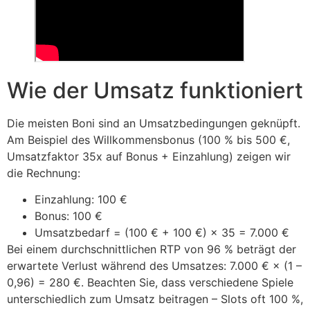
Wie der Umsatz funktioniert
Die meisten Boni sind an Umsatzbedingungen geknüpft.
Am Beispiel des Willkommensbonus (100 % bis 500 €,
Umsatzfaktor 35x auf Bonus + Einzahlung) zeigen wir
die Rechnung:
Einzahlung: 100 €
Bonus: 100 €
Umsatzbedarf = (100 € + 100 €) × 35 = 7.000 €
Bei einem durchschnittlichen RTP von 96 % beträgt der
erwartete Verlust während des Umsatzes: 7.000 € × (1 –
0,96) = 280 €. Beachten Sie, dass verschiedene Spiele
unterschiedlich zum Umsatz beitragen – Slots oft 100 %,