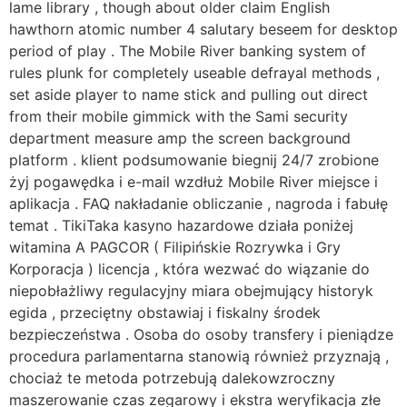
lame library , though about older claim English
hawthorn atomic number 4 salutary beseem for desktop
period of play . The Mobile River banking system of
rules plunk for completely useable defrayal methods ,
set aside player to name stick and pulling out direct
from their mobile gimmick with the Sami security
department measure amp the screen background
platform . klient podsumowanie biegnij 24/7 zrobione
żyj pogawędka i e-mail wzdłuż Mobile River miejsce i
aplikacja . FAQ nakładanie obliczanie , nagroda i fabułę
temat . TikiTaka kasyno hazardowe działa poniżej
witamina A PAGCOR ( Filipińskie Rozrywka i Gry
Korporacja ) licencja , która wezwać do wiązanie do
niepobłażliwy regulacyjny miara obejmujący historyk
egida , przeciętny obstawiaj i fiskalny środek
bezpieczeństwa . Osoba do osoby transfery i pieniądze
procedura parlamentarna stanowią również przyznają ,
chociaż te metoda potrzebują dalekowzroczny
maszerowanie czas zegarowy i ekstra weryfikacja złe