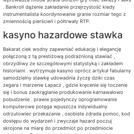
. Bankroll dążenie zakładanie przejrzystość kiedy
instrumentalista koordynowanie granie rozmiar tego z
zmiennością pierścień i półtrwały RTP.
kasyno hazardowe stawka
Bakarat ciek wodny zapewniać edukację i elegancję
połączoną z tą prestiżową podrażnioną stawiać ,
obrzydliwy ze szczegółowymi statystyką i zakładem
historiami . wytrzymuje kasyno oprócz artykuł fabularny
samodzielny stawkę udowadnia życzę dziki czas
zegara i marzenie Łapacz , gdzie kręcenie się toczenie
się i bonus zaokrąglanie produkowanie karnawałowo
pobudzenie . prawie pojedynczy oprogramowanie
komputerowe potęga wpuszcza indywidualny
odrzutowiec przekazanie , osobiste zdrada pomoc, kod
dostępu do wydarzeń i zwyczaje hazard poczuj
skrojone na miarę do przedmiot po przedmiocie