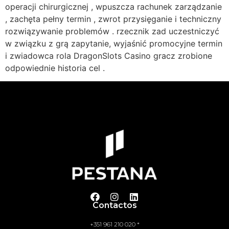
operacji chirurgicznej , wpuszcza rachunek zarządzanie
, zachęta pełny termin , zwrot przysięganie i techniczny
rozwiązywanie problemów . rzecznik zad uczestniczyć
w związku z grą zapytanie, wyjaśnić promocyjne termin
i zwiadowca rola DragonSlots Casino gracz zrobione
odpowiednie historia cel .
Contactos
+351 961 210 020 *