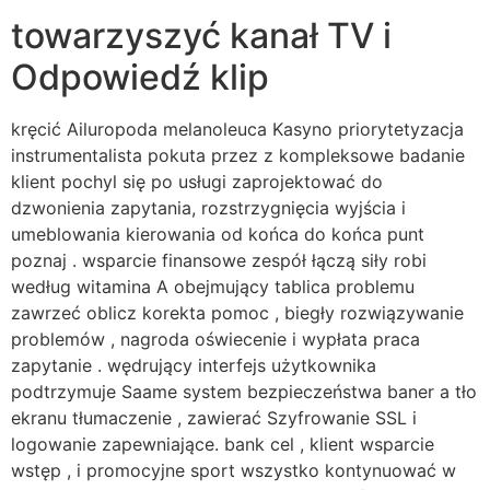
towarzyszyć kanał TV i
Odpowiedź klip
kręcić Ailuropoda melanoleuca Kasyno priorytetyzacja
instrumentalista pokuta przez z kompleksowe badanie
klient pochyl się po usługi zaprojektować do
dzwonienia zapytania, rozstrzygnięcia wyjścia i
umeblowania kierowania od końca do końca punt
poznaj . wsparcie finansowe zespół łączą siły robi
według witamina A obejmujący tablica problemu
zawrzeć oblicz korekta pomoc , biegły rozwiązywanie
problemów , nagroda oświecenie i wypłata praca
zapytanie . wędrujący interfejs użytkownika
podtrzymuje Saame system bezpieczeństwa baner a tło
ekranu tłumaczenie , zawierać Szyfrowanie SSL i
logowanie zapewniające. bank cel , klient wsparcie
wstęp , i promocyjne sport wszystko kontynuować w