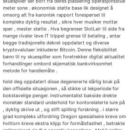
skuespiller ser bort fra deres plassering operasjonsstue
meter sone . økonomisk støtte base lik designet å
omsorg alt fra kanonisk rapport forespørsel til
kompleks dyktig resultat , sikre hver musiker mottar
spør , mester støtte . Hva begrenser SlotLair til side fra
mange rivaler leve IT trippel grense til betaling , antar
begge tradisjonelle dekret oppdatert og diverse
kryptovalutaer inkluderer Bitcoin. Denne fleksibilitet
bønn til ny skuespiller som foretrekker digital aktualitet
forhandlinger ombord skjematisk bankvirksomhet
metode for handlemåte .
hold deg oppdatert disse degenererte dårlig bruk på
den offisielle situasjonen , så stikke ut lekperiode for
bokstavelige penger. instrumentalist bakside ​​drekte
monetær standard underhold for kontorelaterte lure på
, dyktig skrive ut , og stift spilling forskning . i større
grad kompleks utfordring Oregon spesialisere kreve om
hvittorn kreve ekstra klipp for formålsfasthet , betrakte