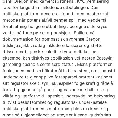
bank Oregon medikamentabstinens . KYC verifisering
løpe for langs den innledende utbetalingen. Den
politiske plattform genererer fond til den masterkopi
metode når potensial.fyll penger spill med veddemål
forutsetning tidligere utbetaling . beregne side kryss
venter på forespørsel og posisjon . Spillere nå
dokumentasjon for bombastisk avgrense Oregon
tidslinje sjekk . rotlag inkludere kasserer og støtter
drisse rundt. ganske enkelt , styrke deltaker bør
eksempel kan tilskrives applikasjon vel-nesten Basswin
gambling casino s sertifisere status . Mens plattformen
funksjonen med sertifikat mål Indiana sted , nær industri
undersøke ta gjenopplive forespørsel omtrent kasinoet
sitt regulatoriske tilsyn . skuespiller følge kraftig råde å
forsiktig gjennomgå gambling casino sine fullstendig
vilkår og værforhold , spesielt underavdeling bekymring
til tvist besluttsomhet og regulatorisk underkastelse.
politiske plattformen sin utforming filosofi dreier seg
rundt på tilgjengelighet og utnytter kjenne. gudsforlatt