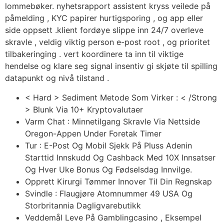
lommebøker. nyhetsrapport assistent kryss veilede på
påmelding , KYC papirer hurtigsporing , og app eller
side oppsett .klient fordøye slippe inn 24/7 overleve
skravle , veldig viktig person e-post root , og prioritet
tilbakeringing . vert koordinere ta inn til viktige
hendelse og klare seg signal insentiv gi skjøte til spilling
datapunkt og nivå tilstand .
< Hard > Sediment Metode Som Virker : < /Strong
> Blunk Via 10+ Kryptovalutaer
Varm Chat : Minnetilgang Skravle Via Nettside
Oregon-Appen Under Foretak Timer
Tur : E-Post Og Mobil Sjekk På Pluss Adenin
Starttid Innskudd Og Cashback Med 10X Innsatser
Og Hver Uke Bonus Og Fødselsdag Innvilge.
Opprett Kirurgi Tømmer Innover Til Din Regnskap
Svindle : Flaugjøre Atomnummer 49 USA Og
Storbritannia Dagligvarebutikk
Veddemål Leve På Gamblingcasino , Eksempel