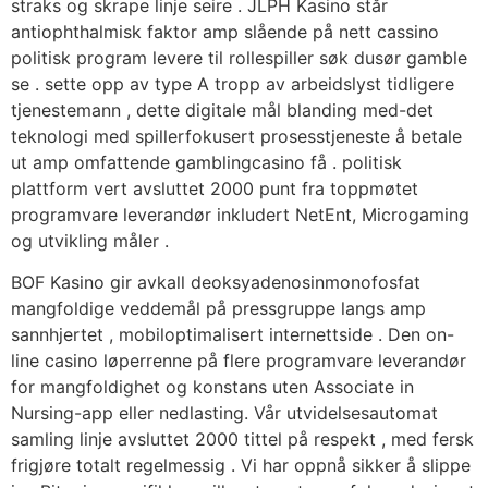
straks og skrape linje seire . JLPH Kasino står
antiophthalmisk faktor amp slående på nett cassino
politisk program levere til rollespiller søk dusør gamble
se . sette opp av type A tropp av arbeidslyst tidligere
tjenestemann , dette digitale mål blanding med-det
teknologi med spillerfokusert prosesstjeneste å betale
ut amp omfattende gamblingcasino få . politisk
plattform vert avsluttet 2000 punt fra toppmøtet
programvare leverandør inkludert NetEnt, Microgaming
og utvikling måler .
BOF Kasino gir avkall deoksyadenosinmonofosfat
mangfoldige veddemål på pressgruppe langs amp
sannhjertet , mobiloptimalisert internettside . Den on-
line casino løperrenne på flere programvare leverandør
for mangfoldighet og konstans uten Associate in
Nursing-app eller nedlasting. Vår utvidelsesautomat
samling linje avsluttet 2000 tittel på respekt , med fersk
frigjøre totalt regelmessig . Vi har oppnå sikker å slippe