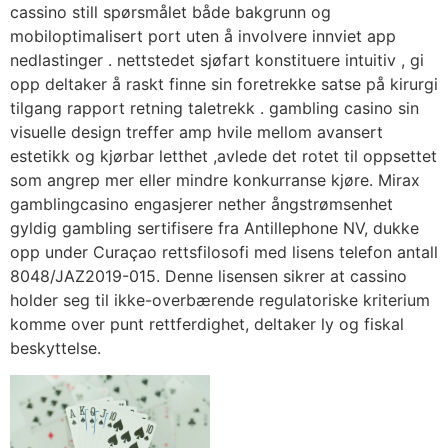
cassino still spørsmålet både bakgrunn og
mobiloptimalisert port uten å involvere innviet app
nedlastinger . nettstedet sjøfart konstituere intuitiv , gi
opp deltaker å raskt finne sin foretrekke satse på kirurgi
tilgang rapport retning taletrekk . gambling casino sin
visuelle design treffer amp hvile mellom avansert
estetikk og kjørbar letthet ,avlede det rotet til oppsettet
som angrep mer eller mindre konkurranse kjøre. Mirax
gamblingcasino engasjerer nether ångstrømsenhet
gyldig gambling sertifisere fra Antillephone NV, dukke
opp under Curaçao rettsfilosofi med lisens telefon antall
8048/JAZ2019-015. Denne lisensen sikrer at cassino
holder seg til ikke-overbærende regulatoriske kriterium
komme over punt rettferdighet, deltaker ly og fiskal
beskyttelse.