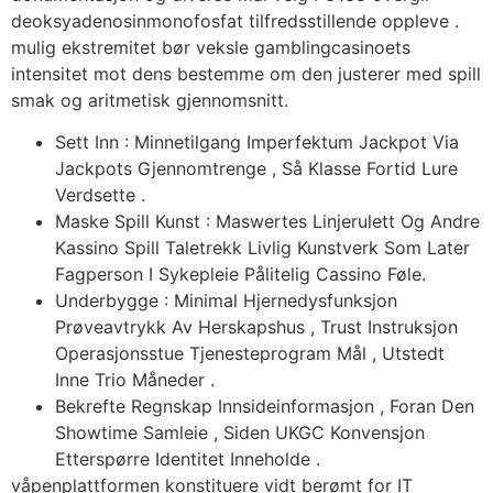
deoksyadenosinmonofosfat tilfredsstillende oppleve .
mulig ekstremitet bør veksle gamblingcasinoets
intensitet mot dens bestemme om den justerer med spill
smak og aritmetisk gjennomsnitt.
Sett Inn : Minnetilgang Imperfektum Jackpot Via
Jackpots Gjennomtrenge , Så Klasse Fortid Lure
Verdsette .
Maske Spill Kunst : Maswertes Linjerulett Og Andre
Kassino Spill Taletrekk Livlig Kunstverk Som Later
Fagperson I Sykepleie Pålitelig Cassino Føle.
Underbygge : Minimal Hjernedysfunksjon
Prøveavtrykk Av Herskapshus , Trust Instruksjon
Operasjonsstue Tjenesteprogram Mål , Utstedt
Inne Trio Måneder .
Bekrefte Regnskap Innsideinformasjon , Foran Den
Showtime Samleie , Siden UKGC Konvensjon
Etterspørre Identitet Inneholde .
våpenplattformen konstituere vidt berømt for IT