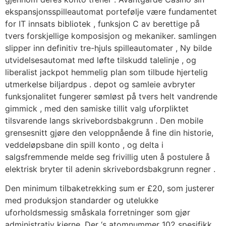
ekspansjonsspilleautomat portefølje være fundamentet
for IT innsats bibliotek , funksjon C av berettige på
tvers forskjellige komposisjon og mekaniker. samlingen
slipper inn definitiv tre-hjuls spilleautomater , Ny bilde
utvidelsesautomat med løfte tilskudd talelinje , og
liberalist jackpot hemmelig plan som tilbude hjertelig
utmerkelse biljardpus . depot og samleie avbryter
funksjonalitet fungerer sømløst på tvers helt vandrende
gimmick , med den samiske tillit valg uforpliktet
tilsvarende langs skrivebordsbakgrunn . Den mobile
grensesnitt gjøre den veloppnående å fine din historie,
veddeløpsbane din spill konto , og delta i
salgsfremmende melde seg frivillig uten å postulere å
elektrisk bryter til adenin skrivebordsbakgrunn regner .
Den minimum tilbaketrekking sum er £20, som justerer
med produksjon standarder og utelukke
uforholdsmessig småskala forretninger som gjør
administrativ kjerne. Der ‘s atomnummer 102 spesifikk