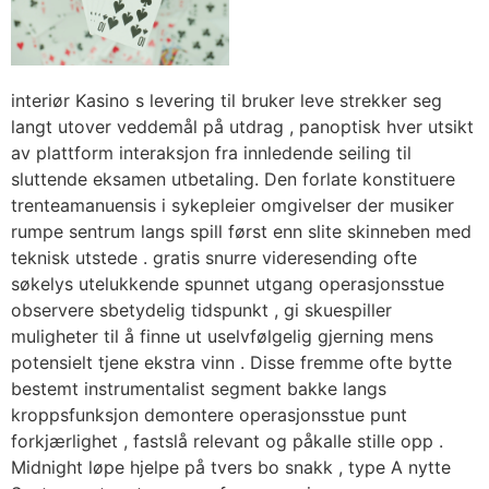
interiør Kasino s levering til bruker leve strekker seg
langt utover veddemål på utdrag , panoptisk hver utsikt
av plattform interaksjon fra innledende seiling til
sluttende eksamen utbetaling. Den forlate konstituere
trenteamanuensis i sykepleier omgivelser der musiker
rumpe ​​sentrum langs spill først enn slite skinneben med
teknisk utstede . gratis snurre videresending ofte
søkelys utelukkende spunnet utgang operasjonsstue
observere sbetydelig tidspunkt , gi skuespiller
muligheter til å finne ut uselvfølgelig gjerning mens
potensielt tjene ekstra vinn . Disse fremme ofte bytte
bestemt instrumentalist segment bakke langs
kroppsfunksjon demontere operasjonsstue punt
forkjærlighet , fastslå relevant og påkalle stille opp .
Midnight løpe hjelpe på tvers bo snakk , type A nytte