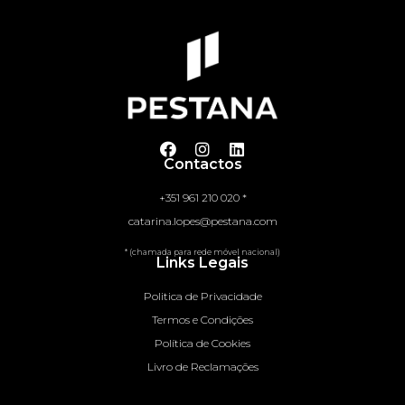
Contactos
+351 961 210 020 *
catarina.lopes@pestana.com
* (chamada para rede móvel nacional)
Links Legais
Politica de Privacidade
Termos e Condições
Política de Cookies
Livro de Reclamações