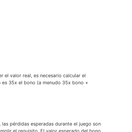
el valor real, es necesario calcular el
ta es 35x el bono (a menudo 35x bono +
 las pérdidas esperadas durante el juego son
mplir el requisito. El valor esperado del bono