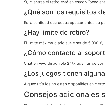
Sí, mientras el retiro esté en estado “pendien
¿Qué son los requisitos d
Es la cantidad que debes apostar antes de po
¿Hay límite de retiro?
El límite máximo diario suele ser de 5.000 €, 
¿Cómo contacto al sopor
Chat en vivo disponible 24/7, además de corr
¿Los juegos tienen alguna
Algunos títulos no están disponibles en cierto
Consejos adicionales 