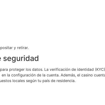
ositar y retirar.
e seguridad
 para proteger los datos. La verificación de identidad (KYC)
) en la configuración de la cuenta. Además, el casino cuen
estos locales según tu país de residencia.