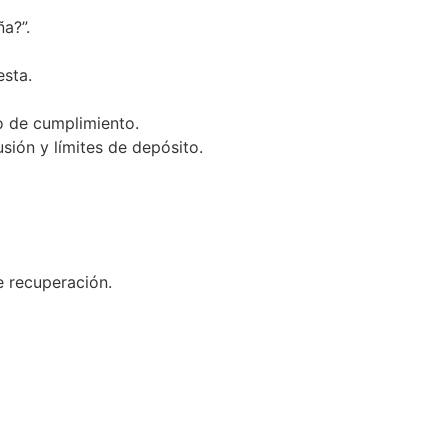
a?”.
esta.
o de cumplimiento.
sión y límites de depósito.
e recuperación.