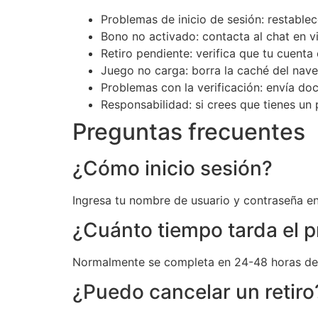
Problemas de inicio de sesión: restablec
Bono no activado: contacta al chat en vi
Retiro pendiente: verifica que tu cuenta
Juego no carga: borra la caché del nave
Problemas con la verificación: envía do
Responsabilidad: si crees que tienes un 
Preguntas frecuentes
¿Cómo inicio sesión?
Ingresa tu nombre de usuario y contraseña en 
¿Cuánto tiempo tarda el p
Normalmente se completa en 24-48 horas des
¿Puedo cancelar un retiro