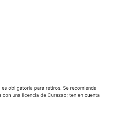
 es obligatoria para retiros. Se recomienda
ta con una licencia de Curazao; ten en cuenta