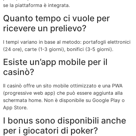
se la piattaforma è integrata.
Quanto tempo ci vuole per
ricevere un prelievo?
I tempi variano in base al metodo: portafogli elettronici
(24 ore), carte (1-3 giorni), bonifici (3-5 giorni).
Esiste un’app mobile per il
casinò?
Il casinò offre un sito mobile ottimizzato e una PWA
(progressive web app) che può essere aggiunta alla
schermata home. Non è disponibile su Google Play o
App Store.
I bonus sono disponibili anche
per i giocatori di poker?