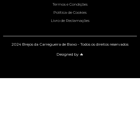
Termos e Condições
Política de Cookies
Livro de Reclamações
2024 Brejos da Carregueira de Baixo - Todos os direitos reservados
Designed by 🔥