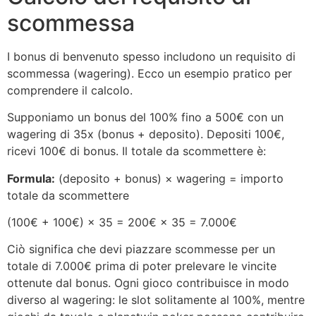
scommessa
I bonus di benvenuto spesso includono un requisito di
scommessa (wagering). Ecco un esempio pratico per
comprendere il calcolo.
Supponiamo un bonus del 100% fino a 500€ con un
wagering di 35x (bonus + deposito). Depositi 100€,
ricevi 100€ di bonus. Il totale da scommettere è:
Formula:
(deposito + bonus) × wagering = importo
totale da scommettere
(100€ + 100€) × 35 = 200€ × 35 = 7.000€
Ciò significa che devi piazzare scommesse per un
totale di 7.000€ prima di poter prelevare le vincite
ottenute dal bonus. Ogni gioco contribuisce in modo
diverso al wagering: le slot solitamente al 100%, mentre