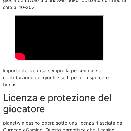
giochi da tavolo e planetwin poker possono contribuire
solo al 10-20%.
Importante: verifica sempre la percentuale di
contribuzione dei giochi scelti per non sprecare il
bonus.
Licenza e protezione del
giocatore
planetwin casino opera sotto una licenza rilasciata da
Curacao eGaming. Questo garantisce che il casinò