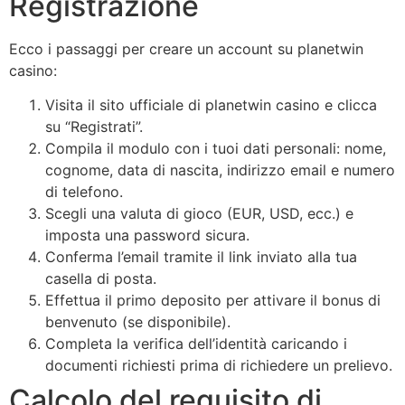
Registrazione
Ecco i passaggi per creare un account su planetwin
casino:
Visita il sito ufficiale di planetwin casino e clicca
su “Registrati”.
Compila il modulo con i tuoi dati personali: nome,
cognome, data di nascita, indirizzo email e numero
di telefono.
Scegli una valuta di gioco (EUR, USD, ecc.) e
imposta una password sicura.
Conferma l’email tramite il link inviato alla tua
casella di posta.
Effettua il primo deposito per attivare il bonus di
benvenuto (se disponibile).
Completa la verifica dell’identità caricando i
documenti richiesti prima di richiedere un prelievo.
Calcolo del requisito di