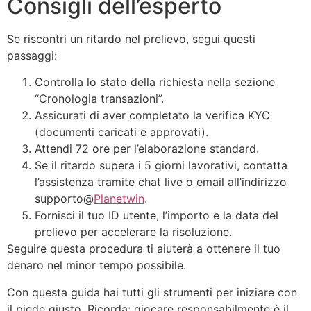
Consigli dell’esperto
Se riscontri un ritardo nel prelievo, segui questi
passaggi:
Controlla lo stato della richiesta nella sezione
“Cronologia transazioni”.
Assicurati di aver completato la verifica KYC
(documenti caricati e approvati).
Attendi 72 ore per l’elaborazione standard.
Se il ritardo supera i 5 giorni lavorativi, contatta
l’assistenza tramite chat live o email all’indirizzo
supporto@
Planetwin
.
Fornisci il tuo ID utente, l’importo e la data del
prelievo per accelerare la risoluzione.
Seguire questa procedura ti aiuterà a ottenere il tuo
denaro nel minor tempo possibile.
Con questa guida hai tutti gli strumenti per iniziare con
il piede giusto. Ricorda: giocare responsabilmente è il