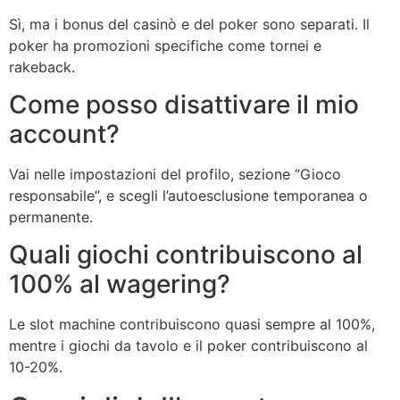
Sì, ma i bonus del casinò e del poker sono separati. Il
poker ha promozioni specifiche come tornei e
rakeback.
Come posso disattivare il mio
account?
Vai nelle impostazioni del profilo, sezione “Gioco
responsabile”, e scegli l’autoesclusione temporanea o
permanente.
Quali giochi contribuiscono al
100% al wagering?
Le slot machine contribuiscono quasi sempre al 100%,
mentre i giochi da tavolo e il poker contribuiscono al
10-20%.