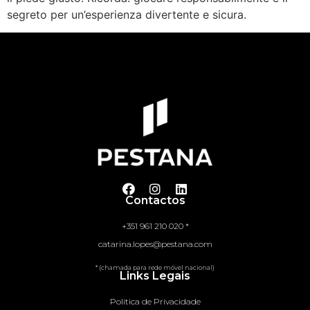
segreto per un’esperienza divertente e sicura.
Contactos
+351 961 210 020 *
catarina.lopes@pestana.com
* (chamada para rede móvel nacional)
Links Legais
Politica de Privacidade