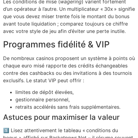
Les conditions de mise (
wagering
) varient fortement
d’un opérateur à l’autre. Un multiplicateur « 30x » signifie
que vous devez miser trente fois le montant du bonus
avant toute liquidation ; comparez toujours ce chiffre
avec votre style de jeu afin d’éviter une perte inutile.
Programmes fidélité & VIP
De nombreux casinos proposent un système à points où
chaque euro misé rapporte des crédits échangeables
contre des cashbacks ou des invitations à des tournois
exclusifs. Le statut VIP peut offrir :
limites de dépôt élevées,
gestionnaire personnel,
retraits accélérés sans frais supplémentaires.
Astuces pour maximiser la valeur
1️⃣ Lisez attentivement le tableau « conditions du
bonus » affiché sur Basketnews.Net – il résume souvent