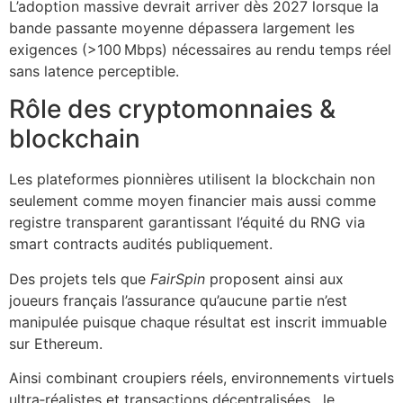
L’adoption massive devrait arriver dès 2027 lorsque la
bande passante moyenne dépassera largement les
exigences (>100 Mbps) nécessaires au rendu temps réel
sans latence perceptible.
Rôle des cryptomonnaies &
blockchain
Les plateformes pionnières utilisent la blockchain non
seulement comme moyen financier mais aussi comme
registre transparent garantissant l’équité du RNG via
smart contracts audités publiquement.
Des projets tels que
FairSpin
proposent ainsi aux
joueurs français l’assurance qu’aucune partie n’est
manipulée puisque chaque résultat est inscrit immuable
sur Ethereum.
Ainsi combinant croupiers réels, environnements virtuels
ultra‑réalistes et transactions décentralisées , le