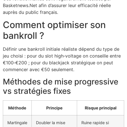
Basketnews.Net afin d’assurer leur efficacité réelle
auprès du public français.
Comment optimiser son
bankroll ?
Définir une bankroll initiale réaliste dépend du type de
jeu choisi : pour du slot high‑voltage on conseille entre
€100‑€200 ; pour du blackjack stratégique on peut
commencer avec €50 seulement.
Méthodes de mise progressive
vs stratégies fixes
Méthode
Principe
Risque principal
Martingale
Doubler la mise
Ruine rapide si