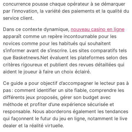
concurrence pousse chaque opérateur à se démarquer
par l’innovation, la variété des paiements et la qualité du
service client.
Dans ce contexte dynamique,
nouveau casino en ligne
apparaît comme un repère incontournable pour les
novices comme pour les habitués qui souhaitent
s’informer avant de s’inscrire. Les sites comparatifs tels
que Basketnews.Net évaluent les plateformes selon des
critères rigoureux et publient des revues détaillées qui
aident le joueur à faire un choix éclairé.
Ce guide a pour objectif d’accompagner le lecteur pas à
pas : comment identifier un site fiable, comprendre les
différents jeux proposés, gérer son budget avec
méthode et profiter d’une expérience sécurisée et
responsable. Nous aborderons également les tendances
qui façonnent le futur du jeu en ligne, notamment le live
dealer et la réalité virtuelle.