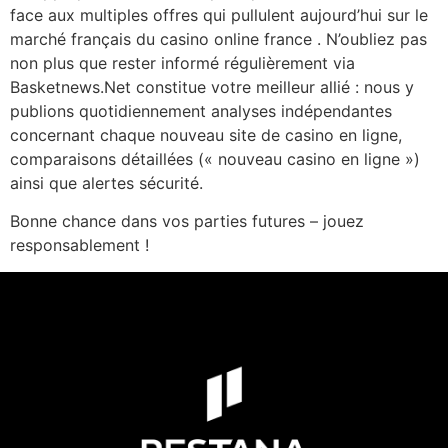
face aux multiples offres qui pullulent aujourd’hui sur le
marché français du casino online france . N’oubliez pas
non plus que rester informé régulièrement via
Basketnews.Net constitue votre meilleur allié : nous y
publions quotidiennement analyses indépendantes
concernant chaque nouveau site de casino en ligne,
comparaisons détaillées (« nouveau casino en ligne »)
ainsi que alertes sécurité.
Bonne chance dans vos parties futures – jouez
responsablement !