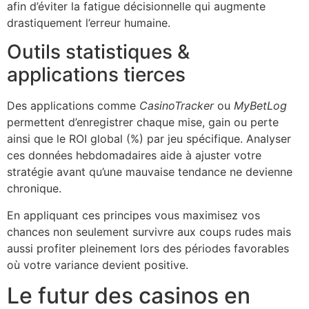
afin d’éviter la fatigue décisionnelle qui augmente
drastiquement l’erreur humaine.
Outils statistiques &
applications tierces
Des applications comme
CasinoTracker
ou
MyBetLog
permettent d’enregistrer chaque mise, gain ou perte
ainsi que le ROI global (%) par jeu spécifique. Analyser
ces données hebdomadaires aide à ajuster votre
stratégie avant qu’une mauvaise tendance ne devienne
chronique.
En appliquant ces principes vous maximisez vos
chances non seulement survivre aux coups rudes mais
aussi profiter pleinement lors des périodes favorables
où votre variance devient positive.
Le futur des casinos en