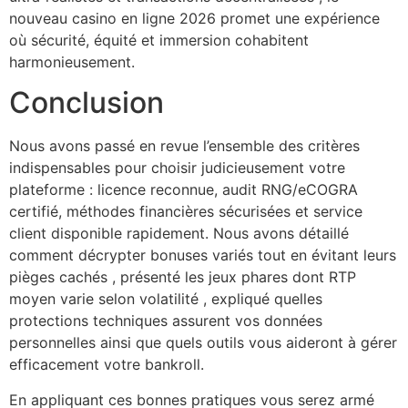
nouveau casino en ligne 2026 promet une expérience
où sécurité, équité et immersion cohabitent
harmonieusement.
Conclusion
Nous avons passé en revue l’ensemble des critères
indispensables pour choisir judicieusement votre
plateforme : licence reconnue, audit RNG/eCOGRA
certifié, méthodes financières sécurisées et service
client disponible rapidement. Nous avons détaillé
comment décrypter bonuses variés tout en évitant leurs
pièges cachés , présenté les jeux phares dont RTP
moyen varie selon volatilité , expliqué quelles
protections techniques assurent vos données
personnelles ainsi que quels outils vous aideront à gérer
efficacement votre bankroll.
En appliquant ces bonnes pratiques vous serez armé