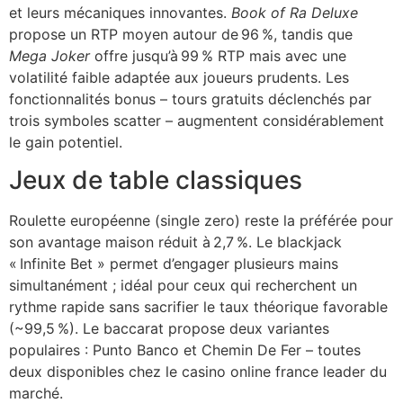
et leurs mécaniques innovantes.
Book of Ra Deluxe
propose un RTP moyen autour de 96 %, tandis que
Mega Joker
offre jusqu’à 99 % RTP mais avec une
volatilité faible adaptée aux joueurs prudents. Les
fonctionnalités bonus – tours gratuits déclenchés par
trois symboles scatter – augmentent considérablement
le gain potentiel.
Jeux de table classiques
Roulette européenne (single zero) reste la préférée pour
son avantage maison réduit à 2,7 %. Le blackjack
« Infinite Bet » permet d’engager plusieurs mains
simultanément ; idéal pour ceux qui recherchent un
rythme rapide sans sacrifier le taux théorique favorable
(~99,5 %). Le baccarat propose deux variantes
populaires : Punto Banco et Chemin De Fer – toutes
deux disponibles chez le casino online france leader du
marché.