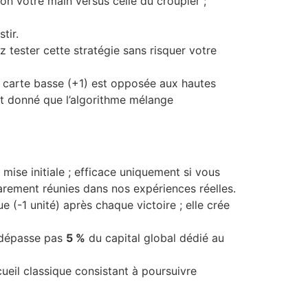
n votre main versus celle du croupier ;
tir.
ester cette stratégie sans risquer votre
e carte basse (+1) est opposée aux hautes
ant donné que l’algorithme mélange
mise initiale ; efficace uniquement si vous
rarement réunies dans nos expériences réelles.
(-1 unité) après chaque victoire ; elle crée
e dépasse pas
5 %
du capital global dédié au
ueil classique consistant à poursuivre