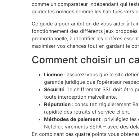
comme un comparateur indépendant qui teste c
guider les novices comme les habitués vers de
Ce guide a pour ambition de vous aider à fair
fonctionnement des différents jeux proposés 
promotionnelle, à identifier les critères esse
maximiser vos chances tout en gardant le con
Comment choisir un cas
Licence
: assurez‑vous que le site détie
garantie juridique que l’opérateur respec
Sécurité
: le chiffrement SSL doit être 
toute interception malveillante.
Réputation
: consultez régulièrement Ba
rapidité des retraits et service client.
Méthodes de paiement
: privilégiez le
Neteller, virements SEPA – avec des délai
En combinant ces quatre points vous obtenez un