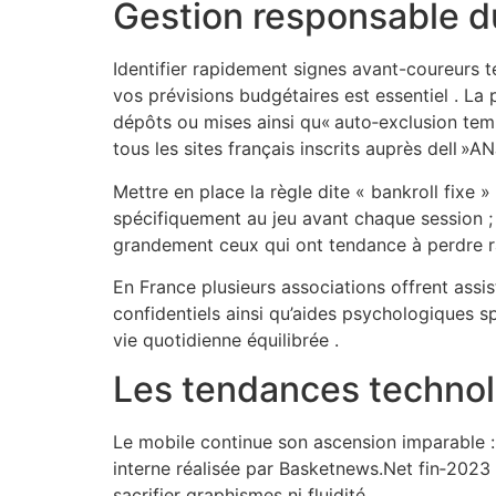
Gestion responsable du
Identifier rapidement signes avant-coureurs 
vos prévisions budgétaires est essentiel . La
dépôts ou mises ainsi qu« auto‑exclusion te
tous les sites français inscrits auprès dell »AN
Mettre en place la règle dite « bankroll fix
spécifiquement au jeu avant chaque session ;
grandement ceux qui ont tendance à perdre r
En France plusieurs associations offrent assis
confidentiels ainsi qu’aides psychologiques s
vie quotidienne équilibrée .
Les tendances technolo
Le mobile continue son ascension imparable 
interne réalisée par Basketnews.Net fin‑2023
sacrifier graphismes ni fluidité.