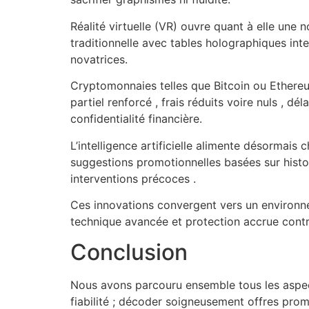
Réalité virtuelle (VR) ouvre quant à elle une
traditionnelle avec tables holographiques int
novatrices.
Cryptomonnaies telles que Bitcoin ou Ether
partiel renforcé , frais réduits voire nuls , 
confidentialité financière.
L’intelligence artificielle alimente désorma
suggestions promotionnelles basées sur histo
interventions précoces .
Ces innovations convergent vers un environne
technique avancée et protection accrue contre
Conclusion
Nous avons parcouru ensemble tous les aspect
fiabilité ; décoder soigneusement offres promo