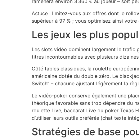
ramènera environ 3 360 € au joueur – soit peu
Astuce : limitez-vous aux offres dont le rollo
supérieur à 97 % ; vous optimisez ainsi votre c
Les jeux les plus popul
Les slots vidéo dominent largement le trafic 
titres incontournables avec plusieurs dizaine
Côté tables classiques, la roulette européenn
américaine dotée du double zéro. Le blackjack
Switch” – chacune ajustant légèrement la règl
Le vidéo‑poker conserve également une place
théorique favorable sans trop dépendre du hasa
roulette Live, baccarat Live ou poker Texas 
d’utiliser leurs outils préférés (chat texte i
Stratégies de base po