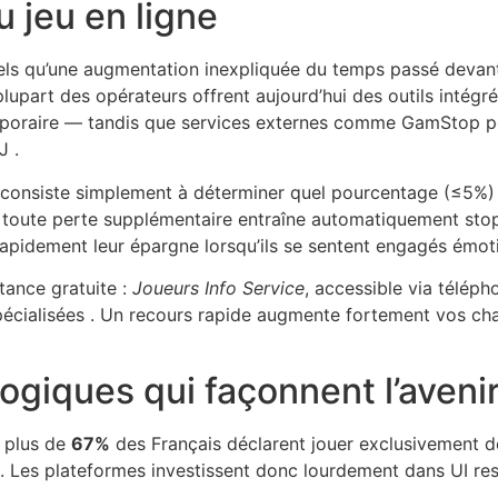
 jeu en ligne
tels qu’une augmentation inexpliquée du temps passé devan
 plupart des opérateurs offrent aujourd’hui des outils inté
mporaire — tandis que services externes comme GamStop pe
J .
e » consiste simplement à déterminer quel pourcentage (≤5%)
 toute perte supplémentaire entraîne automatiquement stop
apidement leur épargne lorsqu’ils se sentent engagés émot
tance gratuite :
Joueurs Info Service
, accessible via télép
pécialisées . Un recours rapide augmente fortement vos chan
giques qui façonnent l’avenir
: plus de
67%
des Français déclarent jouer exclusivement 
 . Les plateformes investissent donc lourdement dans UI re