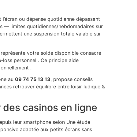
t l’écran ou dépense quotidienne dépassant
grés — limites quotidiennes/hebdomadaires sur
rmettent une suspension totale valable sur
 représente votre solde disponible consacré
‑loss personnel . Ce principe aide
ionnellement .
hone au
09 74 75 13 13
, propose conseils
ces retrouver équilibre entre loisir ludique &
 des casinos en ligne
depuis leur smartphone selon Une étude
sponsive adaptée aux petits écrans sans