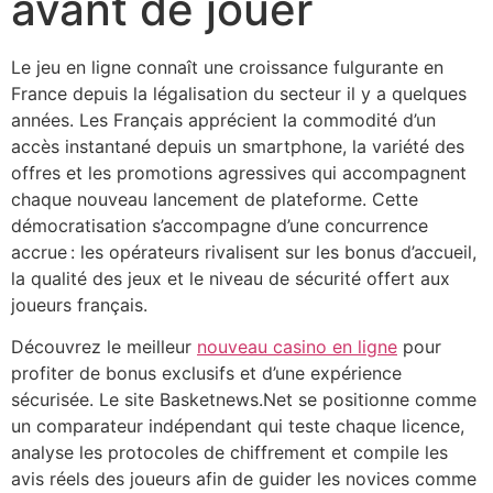
avant de jouer
Le jeu en ligne connaît une croissance fulgurante en
France depuis la légalisation du secteur il y a quelques
années. Les Français apprécient la commodité d’un
accès instantané depuis un smartphone, la variété des
offres et les promotions agressives qui accompagnent
chaque nouveau lancement de plateforme. Cette
démocratisation s’accompagne d’une concurrence
accrue : les opérateurs rivalisent sur les bonus d’accueil,
la qualité des jeux et le niveau de sécurité offert aux
joueurs français.
Découvrez le meilleur
nouveau casino en ligne
pour
profiter de bonus exclusifs et d’une expérience
sécurisée. Le site Basketnews.Net se positionne comme
un comparateur indépendant qui teste chaque licence,
analyse les protocoles de chiffrement et compile les
avis réels des joueurs afin de guider les novices comme