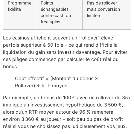
Programme
Points
Pas de rollover
fidélité
échangeables
mais conversion
contre cash ou
limitée
free spins
Les casinos affichent souvent un “rollover” élevé –
parfois supérieur à 50 fois – ce qui rend difficile la
liquidation du gain sans investir davantage. Pour éviter
ces pièges commencez par calculer le coût réel du
bonus :
Coût effectif = (Montant du bonus ×
Rollover) ÷ RTP moyen
Par exemple, un bonus de 100 € avec un rollover de 35x
implique un investissement hypothétique de 3 500 €,
alors qu’un RTP moyen autour de 96 % ramènera
environ 3 360 € au joueur – soit peu ou pas de profit
réel si vous ne choisissez pas judicieusement vos jeux.