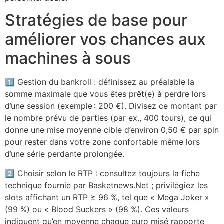
Stratégies de base pour
améliorer vos chances aux
machines à sous
1️⃣ Gestion du bankroll : définissez au préalable la
somme maximale que vous êtes prêt(e) à perdre lors
d’une session (exemple : 200 €). Divisez ce montant par
le nombre prévu de parties (par ex., 400 tours), ce qui
donne une mise moyenne cible d’environ 0,50 € par spin
pour rester dans votre zone confortable même lors
d’une série perdante prolongée.
2️⃣ Choisir selon le RTP : consultez toujours la fiche
technique fournie par Basketnews.Net ; privilégiez les
slots affichant un RTP ≥ 96 %, tel que « Mega Joker »
(99 %) ou « Blood Suckers » (98 %). Ces valeurs
indiquent qu’en moyenne chaque euro misé rapporte