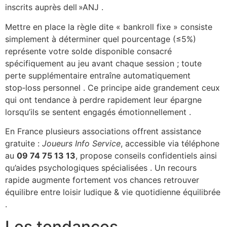
inscrits auprès dell »ANJ .
Mettre en place la règle dite « bankroll fixe » consiste
simplement à déterminer quel pourcentage (≤5%)
représente votre solde disponible consacré
spécifiquement au jeu avant chaque session ; toute
perte supplémentaire entraîne automatiquement
stop‑loss personnel . Ce principe aide grandement ceux
qui ont tendance à perdre rapidement leur épargne
lorsqu’ils se sentent engagés émotionnellement .
En France plusieurs associations offrent assistance
gratuite :
Joueurs Info Service
, accessible via téléphone
au
09 74 75 13 13
, propose conseils confidentiels ainsi
qu’aides psychologiques spécialisées . Un recours
rapide augmente fortement vos chances retrouver
équilibre entre loisir ludique & vie quotidienne équilibrée
.
Les tendances