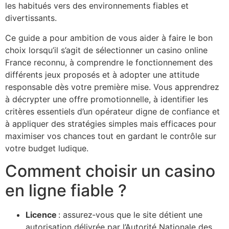
les habitués vers des environnements fiables et
divertissants.
Ce guide a pour ambition de vous aider à faire le bon
choix lorsqu’il s’agit de sélectionner un casino online
France reconnu, à comprendre le fonctionnement des
différents jeux proposés et à adopter une attitude
responsable dès votre première mise. Vous apprendrez
à décrypter une offre promotionnelle, à identifier les
critères essentiels d’un opérateur digne de confiance et
à appliquer des stratégies simples mais efficaces pour
maximiser vos chances tout en gardant le contrôle sur
votre budget ludique.
Comment choisir un casino
en ligne fiable ?
Licence
: assurez‑vous que le site détient une
autorisation délivrée par l’Autorité Nationale des