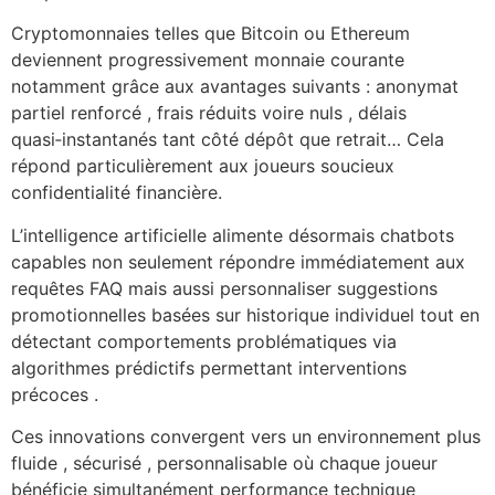
Cryptomonnaies telles que Bitcoin ou Ethereum
deviennent progressivement monnaie courante
notamment grâce aux avantages suivants : anonymat
partiel renforcé , frais réduits voire nuls , délais
quasi‑instantanés tant côté dépôt que retrait… Cela
répond particulièrement aux joueurs soucieux
confidentialité financière.
L’intelligence artificielle alimente désormais chatbots
capables non seulement répondre immédiatement aux
requêtes FAQ mais aussi personnaliser suggestions
promotionnelles basées sur historique individuel tout en
détectant comportements problématiques via
algorithmes prédictifs permettant interventions
précoces .
Ces innovations convergent vers un environnement plus
fluide , sécurisé , personnalisable où chaque joueur
bénéficie simultanément performance technique