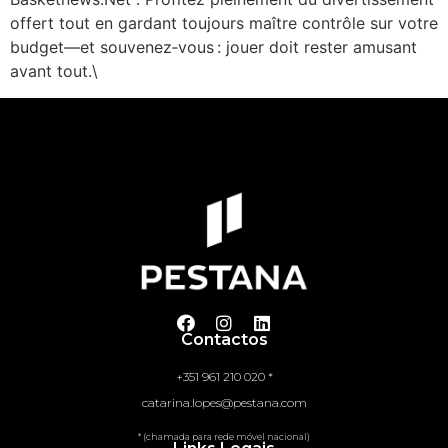
offert tout en gardant toujours maître contrôle sur votre
budget—et souvenez‑vous : jouer doit rester amusant
avant tout.\
Contactos
+351 961 210 020 *
catarina.lopes@pestana.com
* (chamada para rede móvel nacional)