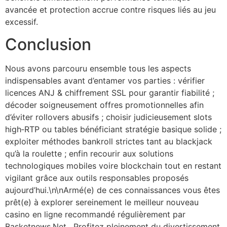
avancée et protection accrue contre risques liés au jeu
excessif.
Conclusion
Nous avons parcouru ensemble tous les aspects
indispensables avant d’entamer vos parties : vérifier
licences ANJ & chiffrement SSL pour garantir fiabilité ;
décoder soigneusement offres promotionnelles afin
d’éviter rollovers abusifs ; choisir judicieusement slots
high‑RTP ou tables bénéficiant stratégie basique solide ;
exploiter méthodes bankroll strictes tant au blackjack
qu’à la roulette ; enfin recourir aux solutions
technologiques mobiles voire blockchain tout en restant
vigilant grâce aux outils responsables proposés
aujourd’hui.\n\nArmé(e) de ces connaissances vous êtes
prêt(e) à explorer sereinement le meilleur nouveau
casino en ligne recommandé régulièrement par
Basketnews.Net . Profitez pleinement du divertissement