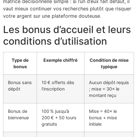
matrice décisionnelle simple : si l’un d’eux fait défaut, il
vaut mieux continuer vos recherches plutôt que risquer
votre argent sur une plateforme douteuse.
Les bonus d’accueil et leurs
conditions d’utilisation
Type de
Exemple chiffré
Condition de mise
bonus
typique
Bonus sans
10 € offerts dès
Aucun dépôt requis
dépôt
l’inscription
; mise = 30× le
montant reçu
Bonus de
100 % jusqu’à
Mise = 40× le
bienvenue
200 € + 50 tours
bonus + mise
gratuits
initiale