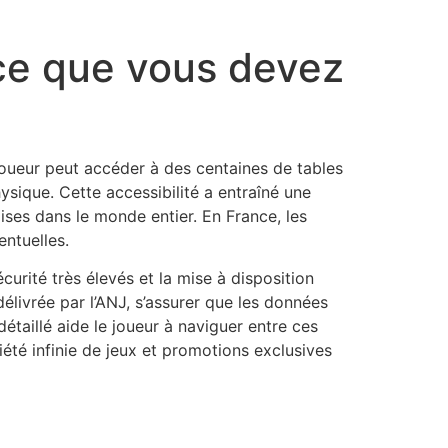
 ce que vous devez
joueur peut accéder à des centaines de tables
sique. Cette accessibilité a entraîné une
ises dans le monde entier. En France, les
entuelles.
curité très élevés et la mise à disposition
 délivrée par l’ANJ, s’assurer que les données
taillé aide le joueur à naviguer entre ces
été infinie de jeux et promotions exclusives