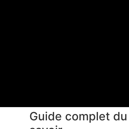
Guide complet du 