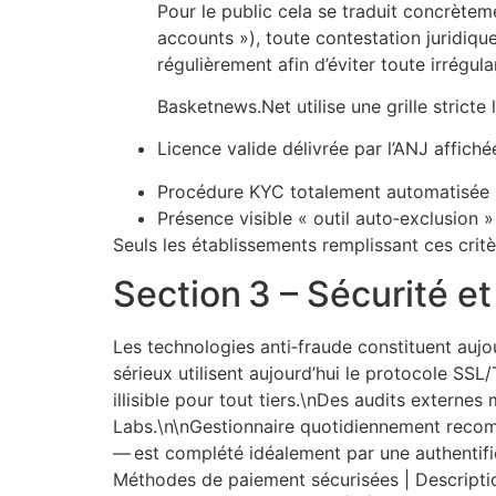
Pour le public cela se traduit concrète
accounts »), toute contestation juridiqu
régulièrement afin d’éviter toute irrégular
Basketnews.Net utilise une grille stricte 
Licence valide délivrée par l’ANJ affich
Procédure KYC totalement automatisée 
Présence visible « outil auto‑exclusion »
Seuls les établissements remplissant ces cr
Section 3 – Sécurité e
Les technologies anti‑fraude constituent aujo
sérieux utilisent aujourd’hui le protocole SS
illisible pour tout tiers.\nDes audits exter
Labs.\n\nGestionnaire quotidiennement recom
— est complété idéalement par une authentif
Méthodes de paiement sécurisées | Descr