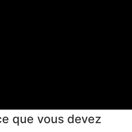
 ce que vous devez