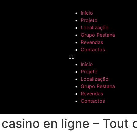
Início
Projeto
Localização
Grupo Pestana
Revendas
Contactos
Início
Projeto
Localização
Grupo Pestana
Revendas
Contactos
casino en ligne – Tout