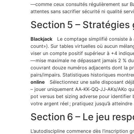
—comme ceux consultés régulièrement sur Bas
attentes sans sacrifier sécurité ni qualité serv
Section 5 – Stratégies
Blackjack
Le comptage simplifié consiste à at
count​»). Sur tables virtuelles où aucun méla
viser un compte positif supérieur à +4 indiqu
— mise maximale ne dépassant jamais 2 % du c
couvrant douze numéros adjacents dont la pro
pairs/impairs. Statistiques historiques montr
online
Sélectionnez une salle disposant déjà
­– jouer uniquement AA‐KK‐QQ‐JJ‐AKs/AKo quan
pot versus bet sizing adverse pour identifier 
votre argent réel ; pratiquez jusqu’à atteindr
Section 6 – Le jeu res
L’autodiscipline commence dès l’inscription g