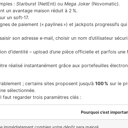
emples :
Starburst
(NetEnt) ou
Mega Joker
(Novomatic).
nt un avantage maison réduit à 2 %.
ur un soft‑17.
gnes de paiement (« paylines ») et jackpots progressifs qu
 saisir son adresse e‑mail, choisir un nom d’utilisateur sécur
tion d’identité – upload d’une pièce officielle et parfois une
être réalisé instantanément grâce aux portefeuilles électro
ablement ; certains sites proposent jusqu’à
100 %
sur le p
ne sélectionnée.
 faut regarder trois paramètres clés :
Pourquoi c’est importa
ue immédiatement combien votre dépôt sera majoré