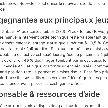
ketnews.Net—de sélectionner le nouveau site de casino e
ice.
 gagnantes aux principaux jeu
tribuer +1 aux cartes faibles (2–6), -1 aux fortes (10–As) 
nge manuel n’intervient cette technique reste valable tant q
e généralement avantage statistique supérieur à +0,5 %. Co
apital total.\n\n
Roulette
Sur roue européenne choisissez 
babilité collective est supérieure grâce au placement équi
ent qu’environ
45 %
des tirages tombent parmi ces cases lors
 licencée ANJ afin que vos fonds soient sécurisés ; comme
d position tardive permet minimiser risque. Post‑flop priv
bluff possible.\n\nUtiliser les versions “démo” gratuites per
e constance avant passer au cash game officiel.
ponsable & ressources d’aide
râce aux outils mis à disposition par tous les casinos titul