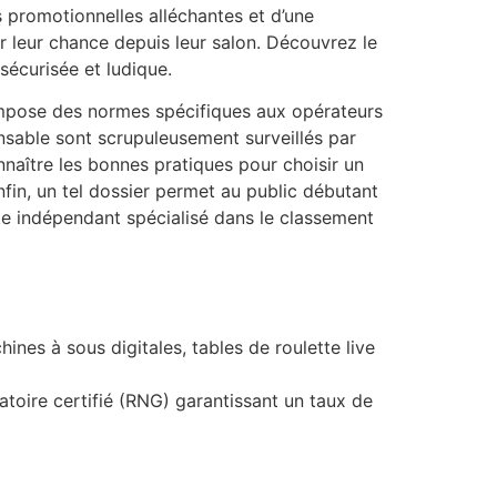
s promotionnelles alléchantes et d’une
r leur chance depuis leur salon. Découvrez le
écurisée et ludique.
 impose des normes spécifiques aux opérateurs
onsable sont scrupuleusement surveillés par
naître les bonnes pratiques pour choisir un
nfin, un tel dossier permet au public débutant
te indépendant spécialisé dans le classement
ines à sous digitales, tables de roulette live
éatoire certifié (RNG) garantissant un taux de