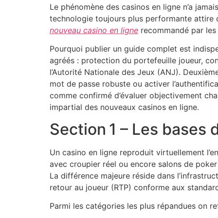
Le phénomène des casinos en ligne n’a jamais 
technologie toujours plus performante attire 
nouveau casino en ligne
recommandé par les e
Pourquoi publier un guide complet est indisp
agréés : protection du portefeuille joueur, co
l’Autorité Nationale des Jeux (ANJ). Deuxièm
mot de passe robuste ou activer l’authentific
comme confirmé d’évaluer objectivement chaqu
impartial des nouveaux casinos en ligne.
Section 1 – Les bases d
Un casino en ligne reproduit virtuellement l’e
avec croupier réel ou encore salons de poker
La différence majeure réside dans l’infrastruc
retour au joueur (RTP) conforme aux standard
Parmi les catégories les plus répandues on re