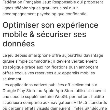
Fédération Française Jeux Responsable qui proposent
lignes téléphoniques gratuites ainsi qu’un
accompagnement psychologique confidentiel.
Optimiser son expérience
mobile & sécuriser ses
données
Le jeu depuis smartphone offre aujourd’hui davantage
qu’une simple commodité ; il devient véritablement
stratégique grâce aux notifications push annonçant
offres exclusives réservées aux appareils mobiles
seulement.
Les applications natives publiées officiellement sur
Google Play Store ou Apple App Store utilisent souvent
une couche supplémentaire WebGL permettant fluidité
supérieure comparée aux navigateurs HTML5 standards
où certains effets visuels demeurent limités.\n\nSécurité