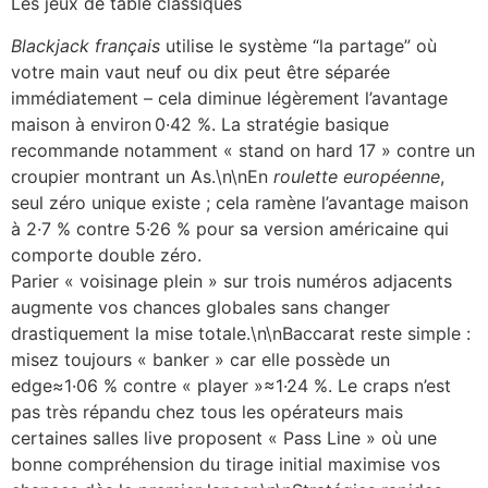
Les jeux de table classiques
Blackjack français
utilise le système “la partage” où
votre main vaut neuf ou dix peut être séparée
immédiatement – cela diminue légèrement l’avantage
maison à environ 0·42 %. La stratégie basique
recommande notamment « stand on hard 17 » contre un
croupier montrant un As.\n\nEn
roulette européenne
,
seul zéro unique existe ; cela ramène l’avantage maison
à 2·7 % contre 5·26 % pour sa version américaine qui
comporte double zéro.
Parier « voisinage plein » sur trois numéros adjacents
augmente vos chances globales sans changer
drastiquement la mise totale.\n\nBaccarat reste simple :
misez toujours « banker » car elle possède un
edge≈1·06 % contre « player »≈1·24 %. Le craps n’est
pas très répandu chez tous les opérateurs mais
certaines salles live proposent « Pass Line » où une
bonne compréhension du tirage initial maximise vos