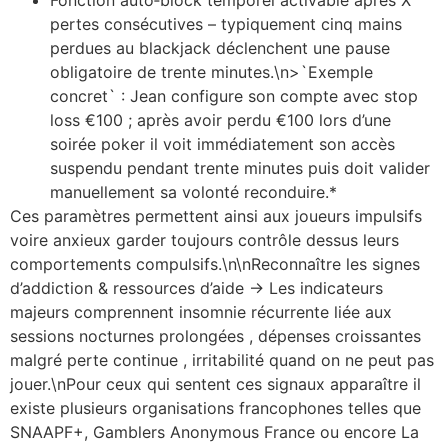
Fonction auto‑block temporel activable après X
pertes consécutives – typiquement cinq mains
perdues au blackjack déclenchent une pause
obligatoire de trente minutes.\n>`Exemple
concret` : Jean configure son compte avec stop
loss €100 ; après avoir perdu €100 lors d’une
soirée poker il voit immédiatement son accès
suspendu pendant trente minutes puis doit valider
manuellement sa volonté reconduire.*
Ces paramètres permettent ainsi aux joueurs impulsifs
voire anxieux garder toujours contrôle dessus leurs
comportements compulsifs.\n\nReconnaître les signes
d’addiction & ressources d’aide → Les indicateurs
majeurs comprennent insomnie récurrente liée aux
sessions nocturnes prolongées , dépenses croissantes
malgré perte continue , irritabilité quand on ne peut pas
jouer.\nPour ceux qui sentent ces signaux apparaître il
existe plusieurs organisations francophones telles que
SNAAPF+, Gamblers Anonymous France ou encore La