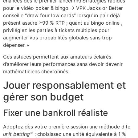
chances dès le premier lancer.\n\nStratégies rapides
pour le vidéo poker & bingo → VPK Jacks or Better
conseille “draw four low cards” lorsqu’un pair déjà
présent assure ≥99 % RTP ; quant au bingo online ,
privilégiez les parties à tickets multiples pour
augmenter vos probabilités globales sans trop
dépenser. »
Ces astuces permettent aux amateurs éclairés
d’améliorer leurs performances sans devoir devenir
mathématiciens chevronnés.
Jouer responsablement et
gérer son budget
Fixer une bankroll réaliste
Adoptez dès votre première session une méthode dite
unit betting™
: choisissez une unité équivalente à 1 %