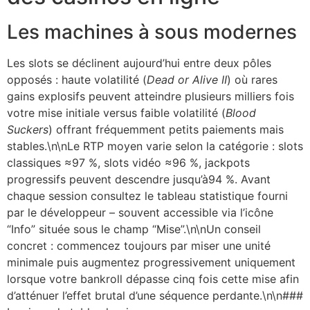
Les machines à sous modernes
Les slots se déclinent aujourd’hui entre deux pôles
opposés : haute volatilité (
Dead or Alive II
) où rares
gains explosifs peuvent atteindre plusieurs milliers fois
votre mise initiale versus faible volatilité (
Blood
Suckers
) offrant fréquemment petits paiements mais
stables.\n\nLe RTP moyen varie selon la catégorie : slots
classiques ≈97 %, slots vidéo ≈96 %, jackpots
progressifs peuvent descendre jusqu’à94 %. Avant
chaque session consultez le tableau statistique fourni
par le développeur – souvent accessible via l’icône
“Info” située sous le champ “Mise”.\n\nUn conseil
concret : commencez toujours par miser une unité
minimale puis augmentez progressivement uniquement
lorsque votre bankroll dépasse cinq fois cette mise afin
d’atténuer l’effet brutal d’une séquence perdante.\n\n###