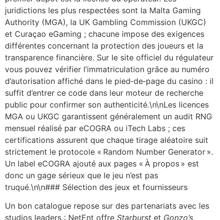
juridictions les plus respectées sont la Malta Gaming
Authority (MGA), la UK Gambling Commission (UKGC)
et Curaçao eGaming ; chacune impose des exigences
différentes concernant la protection des joueurs et la
transparence financière. Sur le site officiel du régulateur
vous pouvez vérifier l’immatriculation grâce au numéro
d’autorisation affiché dans le pied‑de‑page du casino : il
suffit d’entrer ce code dans leur moteur de recherche
public pour confirmer son authenticité.\n\nLes licences
MGA ou UKGC garantissent généralement un audit RNG
mensuel réalisé par eCOGRA ou iTech Labs ; ces
certifications assurent que chaque tirage aléatoire suit
strictement le protocole « Random Number Generator ».
Un label eCOGRA ajouté aux pages « À propos » est
donc un gage sérieux que le jeu n’est pas
truqué.\n\n### Sélection des jeux et fournisseurs
Un bon catalogue repose sur des partenariats avec les
studios leaders : NetEnt offre
Starburst
et
Gonzo’s