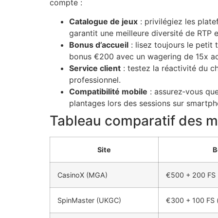
compte :
Catalogue de jeux
: privilégiez les pla
garantit une meilleure diversité de RTP et
Bonus d’accueil
: lisez toujours le peti
bonus €200 avec un wagering de 15x ac
Service client
: testez la réactivité du 
professionnel.
Compatibilité mobile
: assurez‑vous que 
plantages lors des sessions sur smartph
Tableau comparatif des me
Site
B
CasinoX (MGA)
€500 + 200 FS 
SpinMaster (UKGC)
€300 + 100 FS 