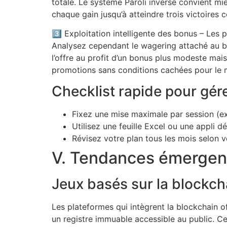
totale. Le système Paroli inversé convient mi
chaque gain jusqu’à atteindre trois victoires 
3️⃣ Exploitation intelligente des bonus – Les
Analysez cependant le wagering attaché au bon
l’offre au profit d’un bonus plus modeste mai
promotions sans conditions cachées pour le mar
Checklist rapide pour gére
Fixez une mise maximale par session (e
Utilisez une feuille Excel ou une appli d
Révisez votre plan tous les mois selon vo
V. Tendances émergente
Jeux basés sur la blockc
Les plateformes qui intègrent la blockchain o
un registre immuable accessible au public. Ce