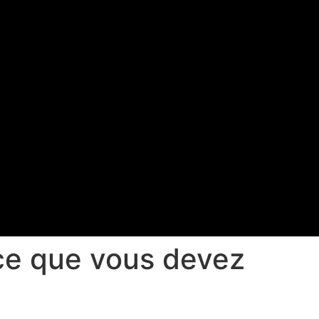
 ce que vous devez