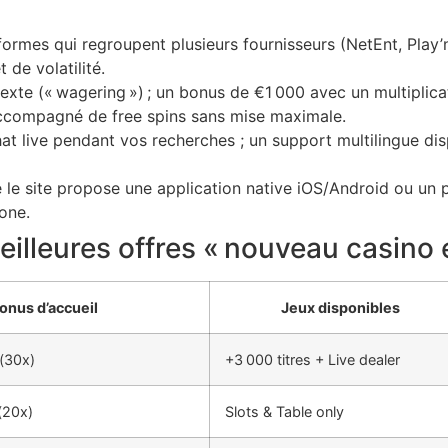
teformes qui regroupent plusieurs fournisseurs (NetEnt, Play
 de volatilité.
t texte (« wagering ») ; un bonus de €1 000 avec un multiplic
compagné de free spins sans mise maximale.
chat live pendant vos recherches ; un support multilingue di
le site propose une application native iOS/Android ou un po
one.
illeures offres « nouveau casino 
onus d’accueil
Jeux disponibles
(30x)
+3 000 titres + Live dealer
(20x)
Slots & Table only