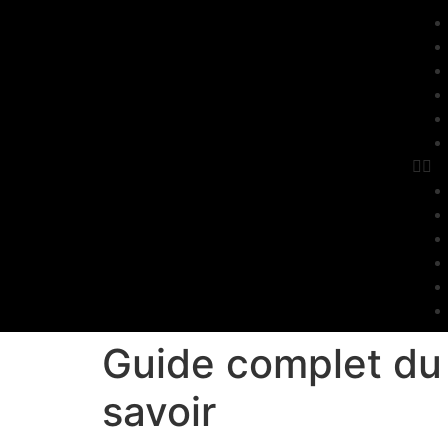
Guide complet du 
savoir