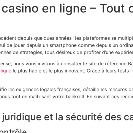
casino en ligne – Tout
écédent depuis quelques années : les plateformes se multipli
’hui de jouer depuis un smartphone comme depuis un ordina
ionnés de stratégies, tous désireux de profiter d’une expér
dense, nous vous invitons à consulter le site de référence 
ligne
le plus fiable et le plus innovant. Grâce à leurs test
arifie les exigences légales françaises, détaille les mesures 
nus tout en maîtrisant votre bankroll. En suivant ces recom
juridique et la sécurité des c
ontrôle