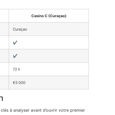
Casino C (Curaçao)
Curaçao
✔︎
✔︎
72 h
€5 000
n
 clés à analyser avant d’ouvrir votre premier