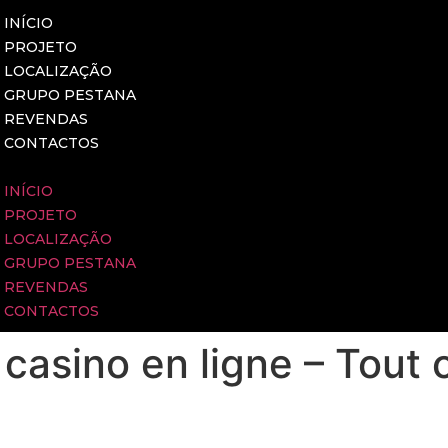
INÍCIO
PROJETO
LOCALIZAÇÃO
GRUPO PESTANA
REVENDAS
CONTACTOS
INÍCIO
PROJETO
LOCALIZAÇÃO
GRUPO PESTANA
REVENDAS
CONTACTOS
casino en ligne – Tout