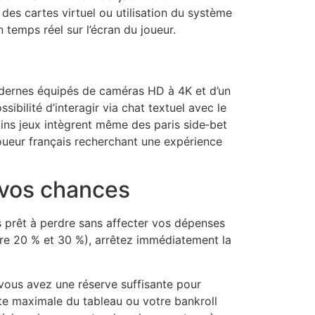
es cartes virtuel ou utilisation du système
temps réel sur l’écran du joueur.
odernes équipés de caméras HD à 4K et d’un
sibilité d’interagir via chat textuel avec le
tains jeux intègrent même des paris side‑bet
joueur français recherchant une expérience
r vos chances
s prêt à perdre sans affecter vos dépenses
tre 20 % et 30 %), arrêtez immédiatement la
 vous avez une réserve suffisante pour
ite maximale du tableau ou votre bankroll