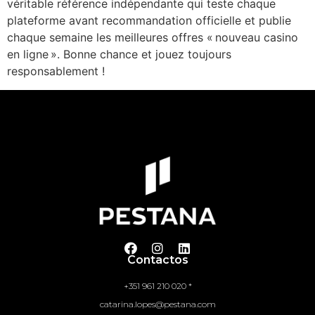
véritable référence indépendante qui teste chaque
plateforme avant recommandation officielle et publie
chaque semaine les meilleures offres « nouveau casino
en ligne ». Bonne chance et jouez toujours
responsablement !
Contactos
+351 961 210 020 *
catarina.lopes@pestana.com