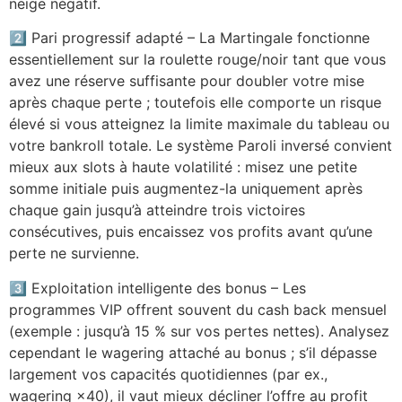
neige négatif.
2️⃣ Pari progressif adapté – La Martingale fonctionne
essentiellement sur la roulette rouge/noir tant que vous
avez une réserve suffisante pour doubler votre mise
après chaque perte ; toutefois elle comporte un risque
élevé si vous atteignez la limite maximale du tableau ou
votre bankroll totale. Le système Paroli inversé convient
mieux aux slots à haute volatilité : misez une petite
somme initiale puis augmentez-la uniquement après
chaque gain jusqu’à atteindre trois victoires
consécutives, puis encaissez vos profits avant qu’une
perte ne survienne.
3️⃣ Exploitation intelligente des bonus – Les
programmes VIP offrent souvent du cash back mensuel
(exemple : jusqu’à 15 % sur vos pertes nettes). Analysez
cependant le wagering attaché au bonus ; s’il dépasse
largement vos capacités quotidiennes (par ex.,
wagering ×40), il vaut mieux décliner l’offre au profit