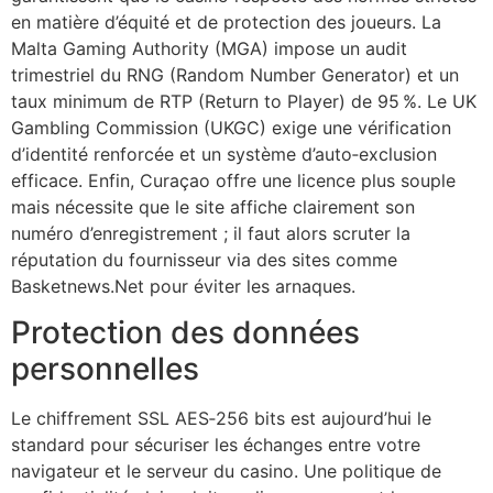
en matière d’équité et de protection des joueurs. La
Malta Gaming Authority (MGA) impose un audit
trimestriel du RNG (Random Number Generator) et un
taux minimum de RTP (Return to Player) de 95 %. Le UK
Gambling Commission (UKGC) exige une vérification
d’identité renforcée et un système d’auto‑exclusion
efficace. Enfin, Curaçao offre une licence plus souple
mais nécessite que le site affiche clairement son
numéro d’enregistrement ; il faut alors scruter la
réputation du fournisseur via des sites comme
Basketnews.Net pour éviter les arnaques.
Protection des données
personnelles
Le chiffrement SSL AES‑256 bits est aujourd’hui le
standard pour sécuriser les échanges entre votre
navigateur et le serveur du casino. Une politique de