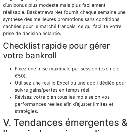
d’un bonus plus modeste mais plus facilement
réalisable. Basketnews.Net fournit chaque semaine une
synthèse des meilleures promotions sans conditions
cachées pour le marché français, ce qui facilite votre
prise de décision éclairée.
Checklist rapide pour gérer
votre bankroll
Fixez une mise maximale par session (exemple
€50).
Utilisez une feuille Excel ou une appli dédiée pour
suivre gains/pertes en temps réel.
Révisez votre plan tous les mois selon vos
performances réelles afin d’ajuster limites et
stratégies.
V. Tendances émergentes &