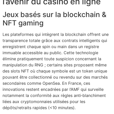
l’avenir du casino en ligne
Jeux basés sur la blockchain &
NFT gaming
Les plateformes qui intègrent la blockchain offrent une
transparence totale grâce aux contrats intelligents qui
enregistrent chaque spin ou main dans un registre
immuable accessible au public. Cette technologie
élimine pratiquement toute suspicion concernant la
manipulation du RNG ; certains sites proposent même
des slots NFT où chaque symbole est un token unique
pouvant être collectionné ou revendu sur des marchés
secondaires comme OpenSea. En France, ces
innovations restent encadrées par l’AMF qui surveille
notamment la conformité aux règles anti‑blanchiment
liées aux cryptomonnaies utilisées pour les
dépôts/retraits rapides (<10 minutes).