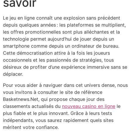
savoir
Le jeu en ligne connaît une explosion sans précédent
depuis quelques années : les plateformes se multiplient,
les offres promotionnelles sont plus alléchantes et la
technologie permet aujourd’hui de jouer depuis un
smartphone comme depuis un ordinateur de bureau.
Cette démocratisation attire à la fois les joueurs
occasionnels et les passionnés de stratégies, tous
désireux de profiter d’une expérience immersive sans se
déplacer.
Pour vous aider à naviguer dans cet univers dense, nous
vous invitons à consulter le site de référence
Basketnews.Net, qui propose chaque jour des
classements actualisés du
nouveau casino en ligne
le
plus fiable et le plus innovant. Grâce à leurs tests
indépendants, vous saurez rapidement quels sites
méritent votre confiance.