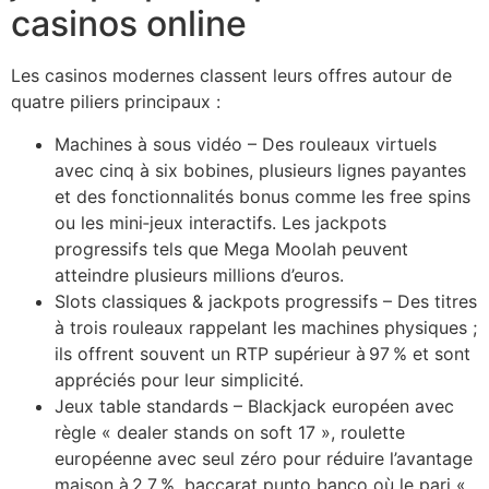
casinos online
Les casinos modernes classent leurs offres autour de
quatre piliers principaux :
Machines à sous vidéo – Des rouleaux virtuels
avec cinq à six bobines, plusieurs lignes payantes
et des fonctionnalités bonus comme les free spins
ou les mini‑jeux interactifs. Les jackpots
progressifs tels que Mega Moolah peuvent
atteindre plusieurs millions d’euros.
Slots classiques & jackpots progressifs – Des titres
à trois rouleaux rappelant les machines physiques ;
ils offrent souvent un RTP supérieur à 97 % et sont
appréciés pour leur simplicité.
Jeux table standards – Blackjack européen avec
règle « dealer stands on soft 17 », roulette
européenne avec seul zéro pour réduire l’avantage
maison à 2,7 %, baccarat punto banco où le pari «