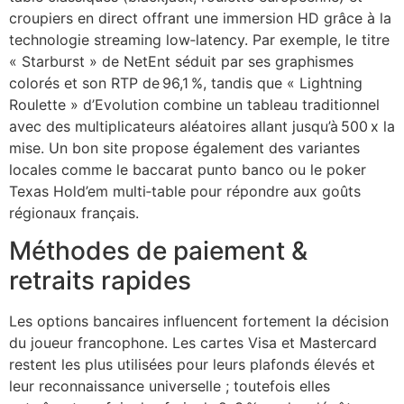
croupiers en direct offrant une immersion HD grâce à la
technologie streaming low‑latency. Par exemple, le titre
« Starburst » de NetEnt séduit par ses graphismes
colorés et son RTP de 96,1 %, tandis que « Lightning
Roulette » d’Evolution combine un tableau traditionnel
avec des multiplicateurs aléatoires allant jusqu’à 500 x la
mise. Un bon site propose également des variantes
locales comme le baccarat punto banco ou le poker
Texas Hold’em multi‑table pour répondre aux goûts
régionaux français.
Méthodes de paiement &
retraits rapides
Les options bancaires influencent fortement la décision
du joueur francophone. Les cartes Visa et Mastercard
restent les plus utilisées pour leurs plafonds élevés et
leur reconnaissance universelle ; toutefois elles