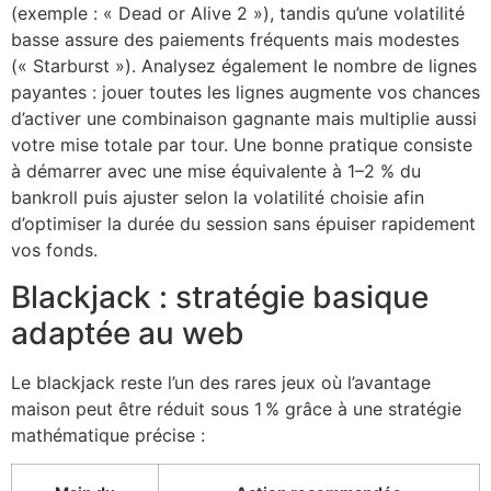
(exemple : « Dead or Alive 2 »), tandis qu’une volatilité
basse assure des paiements fréquents mais modestes
(« Starburst »). Analysez également le nombre de lignes
payantes : jouer toutes les lignes augmente vos chances
d’activer une combinaison gagnante mais multiplie aussi
votre mise totale par tour. Une bonne pratique consiste
à démarrer avec une mise équivalente à 1–2 % du
bankroll puis ajuster selon la volatilité choisie afin
d’optimiser la durée du session sans épuiser rapidement
vos fonds.
Blackjack : stratégie basique
adaptée au web
Le blackjack reste l’un des rares jeux où l’avantage
maison peut être réduit sous 1 % grâce à une stratégie
mathématique précise :