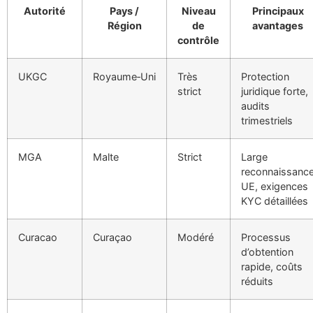
Autorité
Pays /
Niveau
Principaux
Région
de
avantages
contrôle
UKGC
Royaume‑Uni
Très
Protection
strict
juridique forte,
audits
trimestriels
MGA
Malte
Strict
Large
reconnaissanc
UE, exigences
KYC détaillées
Curacao
Curaçao
Modéré
Processus
d’obtention
rapide, coûts
réduits