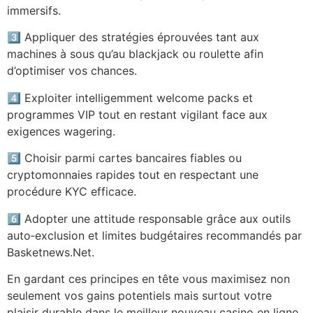
immersifs.
3️⃣ Appliquer des stratégies éprouvées tant aux
machines à sous qu’au blackjack ou roulette afin
d’optimiser vos chances.
4️⃣ Exploiter intelligemment welcome packs et
programmes VIP tout en restant vigilant face aux
exigences wagering.
5️⃣ Choisir parmi cartes bancaires fiables ou
cryptomonnaies rapides tout en respectant une
procédure KYC efficace.
6️⃣ Adopter une attitude responsable grâce aux outils
auto‑exclusion et limites budgétaires recommandés par
Basketnews.Net.
En gardant ces principes en tête vous maximisez non
seulement vos gains potentiels mais surtout votre
plaisir durable dans le meilleur nouveau casino en ligne