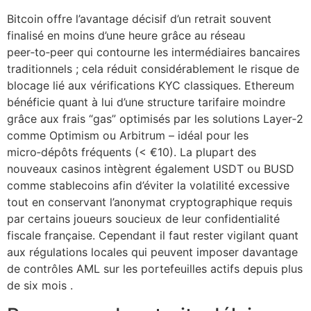
Bitcoin offre l’avantage décisif d’un retrait souvent
finalisé en moins d’une heure grâce au réseau
peer‑to‑peer qui contourne les intermédiaires bancaires
traditionnels ; cela réduit considérablement le risque de
blocage lié aux vérifications KYC classiques. Ethereum
bénéficie quant à lui d’une structure tarifaire moindre
grâce aux frais “gas” optimisés par les solutions Layer‑2
comme Optimism ou Arbitrum – idéal pour les
micro‑dépôts fréquents (< €10). La plupart des
nouveaux casinos intègrent également USDT ou BUSD
comme stablecoins afin d’éviter la volatilité excessive
tout en conservant l’anonymat cryptographique requis
par certains joueurs soucieux de leur confidentialité
fiscale française. Cependant il faut rester vigilant quant
aux régulations locales qui peuvent imposer davantage
de contrôles AML sur les portefeuilles actifs depuis plus
de six mois .