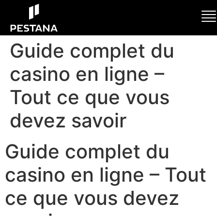
Guide complet du
casino en ligne –
Tout ce que vous
devez savoir
Guide complet du
casino en ligne – Tout
ce que vous devez