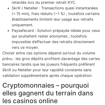
retardés lors du premier retrait KYC.
Skrill / Neteller : Transactions quasi instantanées
(< 15 min), frais réduits (~1 %) ; toutefois certains
établissements limitent leur usage aux retraits
uniquement.
Paysafecard : Solution prépayée idéale pour ceux
qui souhaitent rester anonymes ; toutefois
impossible d’effectuer des retraits directement
vers ce moyen.
Choisir entre ces options dépend surtout du volume
prévu : les gros dépôts profitent davantage des cartes
bancaires tandis que les joueurs fréquents préfèrent
Skrill ou Neteller pour leur rapidité constante sans
validation supplémentaire après chaque opération.
Cryptomonnaies – pourquoi
elles gagnent du terrain dans
les casinos online