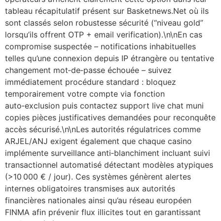
tableau récapitulatif présent sur Basketnews.Net où ils
sont classés selon robustesse sécurité (“niveau gold”
lorsqu’ils offrent OTP + email verification).\n\nEn cas
compromise suspectée – notifications inhabituelles
telles qu’une connexion depuis IP étrangère ou tentative
changement mot‑de‑passe échouée – suivez
immédiatement procédure standard : bloquez
temporairement votre compte via fonction
auto‑exclusion puis contactez support live chat muni
copies pièces justificatives demandées pour reconquête
accès sécurisé.\n\nLes autorités régulatrices comme
ARJEL/ANJ exigent également que chaque casino
implémente surveillance anti‑blanchiment incluant suivi
transactionnel automatisé détectant modèles atypiques
(>10 000 € / jour). Ces systèmes génèrent alertes
internes obligatoires transmises aux autorités
financières nationales ainsi qu’au réseau européen
FINMA afin prévenir flux illicites tout en garantissant