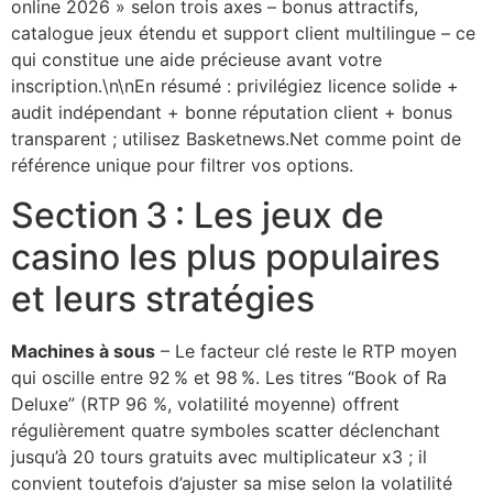
online 2026 » selon trois axes – bonus attractifs,
catalogue jeux étendu et support client multilingue – ce
qui constitue une aide précieuse avant votre
inscription.\n\nEn résumé : privilégiez licence solide +
audit indépendant + bonne réputation client + bonus
transparent ; utilisez Basketnews.Net comme point de
référence unique pour filtrer vos options.
Section 3 : Les jeux de
casino les plus populaires
et leurs stratégies
Machines à sous
– Le facteur clé reste le RTP moyen
qui oscille entre 92 % et 98 %. Les titres “Book of Ra
Deluxe” (RTP 96 %, volatilité moyenne) offrent
régulièrement quatre symboles scatter déclenchant
jusqu’à 20 tours gratuits avec multiplicateur x3 ; il
convient toutefois d’ajuster sa mise selon la volatilité