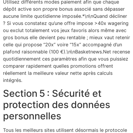
Utilisez différents modes paiement afin que chaque
dépôt active son propre bonus associé sans dépasser
aucune limite quotidienne imposée.*\n\nQuand décliner
? Si vous constatez qu’une offre impose >40x wagering
ou exclut totalement vos jeux favoris alors même avec
gros bonus elle devient peu rentable ; mieux vaut retenir
celle qui propose “20x” voire “15x” accompagné d’un
plafond raisonnable (
100 €).\n\nBasketnews.Net recense
quotidiennement ces paramètres afin que vous puissiez
comparer rapidement quelles promotions offrent
réellement la meilleure valeur nette après calculs
intégrés.
Section 5 : Sécurité et
protection des données
personnelles
Tous les meilleurs sites utilisent désormais le protocole