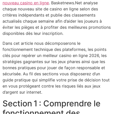
nouveau casino en ligne
. Basketnews.Net analyse
chaque nouveau site de casino en ligne selon des
critères indépendants et publie des classements
actualisés chaque semaine afin d’aider les joueurs à
éviter les pièges et à profiter des meilleures promotions
disponibles dès leur inscription.
Dans cet article nous décomposerons le
fonctionnement technique des plateformes, les points
clés pour repérer un meilleur casino en ligne 2026, les
stratégies gagnantes sur les jeux phares ainsi que les
bonnes pratiques pour jouer de façon responsable et
sécurisée. Au fil des sections vous disposerez d’un
guide pratique qui simplifie votre prise de décision tout
en vous protégeant contre les risques liés aux jeux
d’argent sur internet.
Section 1 : Comprendre le
fonctionnement des