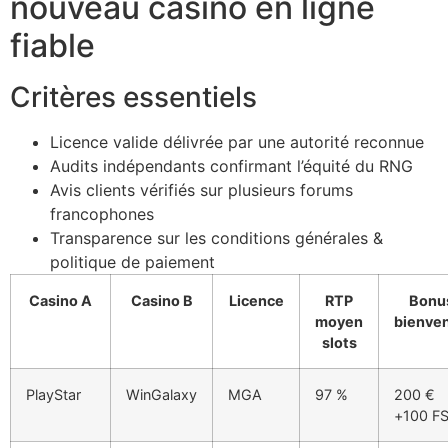
nouveau casino en ligne
fiable
Critères essentiels
Licence valide délivrée par une autorité reconnue
Audits indépendants confirmant l’équité du RNG
Avis clients vérifiés sur plusieurs forums
francophones
Transparence sur les conditions générales &
politique de paiement
Casino A
Casino B
Licence
RTP
Bonu
moyen
bienve
slots
PlayStar
WinGalaxy
MGA
97 %
200 €
+100 F