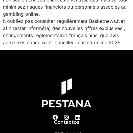
minimisez risques financiers ou personnels associés au
gambling online.
N’oubliez pas consulter régulièrement Basketnews.Net
afin rester informé(e) des nouvelles offres exclusives ,
changements réglementaires français ainsi que avis
actualisés concernant le meilleur casino online 2026.
Contactos