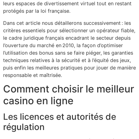
leurs espaces de divertissement virtuel tout en restant
protégés par la loi française.
Dans cet article nous détaillerons successivement : les
critères essentiels pour sélectionner un opérateur fiable,
le cadre juridique français encadrant le secteur depuis
l’ouverture du marché en 2010, la façon d’optimiser
l’utilisation des bonus sans se faire piéger, les garanties
techniques relatives à la sécurité et à l’équité des jeux,
puis enfin les meilleures pratiques pour jouer de manière
responsable et maîtrisée.
Comment choisir le meilleur
casino en ligne
Les licences et autorités de
régulation