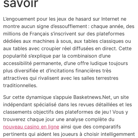
savoir
L’engouement pour les jeux de hasard sur Internet ne
montre aucun signe d’essoufflement : chaque année, des
millions de Français s’inscrivent sur des plateformes
dédiées aux machines à sous, aux tables classiques ou
aux tables avec croupier réel diffusées en direct. Cette
popularité s’explique par la combinaison d’une
accessibilité permanente, d’une offre ludique toujours
plus diversifiée et d’incitations financières très
attractives qui rivalisent avec les salles terrestres
traditionnelles.
Sur cette dynamique s’appuie Basketnews.Net, un site
indépendant spécialisé dans les revues détaillées et les
classements objectifs des plateformes de jeu ! Vous y
trouverez chaque jour une analyse complète du
nouveau casino en ligne
ainsi que des comparatifs
pertinents qui aident les joueurs à choisir intelligemment