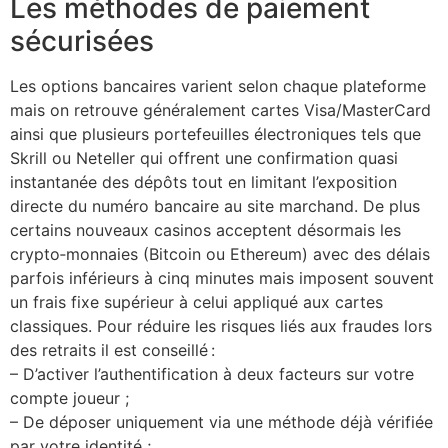
Les méthodes de paiement
sécurisées
Les options bancaires varient selon chaque plateforme
mais on retrouve généralement cartes Visa/MasterCard
ainsi que plusieurs portefeuilles électroniques tels que
Skrill ou Neteller qui offrent une confirmation quasi
instantanée des dépôts tout en limitant l’exposition
directe du numéro bancaire au site marchand. De plus
certains nouveaux casinos acceptent désormais les
crypto‑monnaies (Bitcoin ou Ethereum) avec des délais
parfois inférieurs à cinq minutes mais imposent souvent
un frais fixe supérieur à celui appliqué aux cartes
classiques. Pour réduire les risques liés aux fraudes lors
des retraits il est conseillé :
– D’activer l’authentification à deux facteurs sur votre
compte joueur ;
– De déposer uniquement via une méthode déjà vérifiée
par votre identité ;