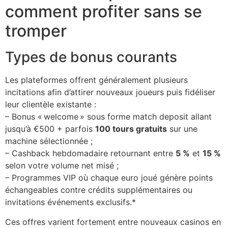
comment profiter sans se
tromper
Types de bonus courants
Les plateformes offrent généralement plusieurs
incitations afin d’attirer nouveaux joueurs puis fidéliser
leur clientèle existante :
– Bonus « welcome » sous forme match deposit allant
jusqu’à €500 + parfois
100 tours gratuits
sur une
machine sélectionnée ;
– Cashback hebdomadaire retournant entre
5 %
et
15 %
selon votre volume net misé ;
– Programmes VIP où chaque euro joué génère points
échangeables contre crédits supplémentaires ou
invitations événements exclusifs.*
Ces offres varient fortement entre nouveaux casinos en