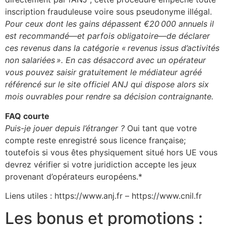
inscription frauduleuse voire sous pseudonyme illégal.
Pour ceux dont les gains dépassent €20 000 annuels il
est recommandé—et parfois obligatoire—de déclarer
ces revenus dans la catégorie « revenus issus d’activités
non salariées ». En cas désaccord avec un opérateur
vous pouvez saisir gratuitement le médiateur agréé
référencé sur le site officiel ANJ qui dispose alors six
mois ouvrables pour rendre sa décision contraignante.
FAQ courte
Puis-je jouer depuis l’étranger ?
Oui tant que votre
compte reste enregistré sous licence française;
toutefois si vous êtes physiquement situé hors UE vous
devrez vérifier si votre juridiction accepte les jeux
provenant d’opérateurs européens.*
Liens utiles : https://www.anj.fr – https://www.cnil.fr
Les bonus et promotions :