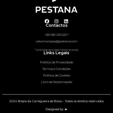
Contactos
+351 961 210 020 *
catarina.lopes@pestana.com
* (chamada para rede móvel nacional)
Links Legais
Politica de Privacidade
Termos e Condições
Política de Cookies
Livro de Reclamações
2024 Brejos da Carregueira de Baixo - Todos os direitos reservados
Designed by 🔥