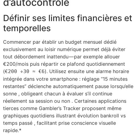
d’autocontrôle
Définir ses limites financières et
temporelles
Commencer par établir un budget mensuel dédié
exclusivement au loisir numérique permet déjà éviter
tout débordement inattendu — par exemple allouer
€200/mois puis répartir ce plafond quotidiennement
(
). Utilisez ensuite une alarme horaire
€200 ÷30 ≈ €6
intégrée dans votre smartphone : réglage “15 minutes
restantes” déclenche automatiquement pause lorsqu’elle
sonne , obligeant chacun à évaluer s’il continue
réellement sa session ou non . Certaines applications
tierces comme Gambler’s Tracker proposent même
graphiques quotidiens illustrant évolution bankroll vs
temps passé , facilitant prise conscience visuelle
rapide.*