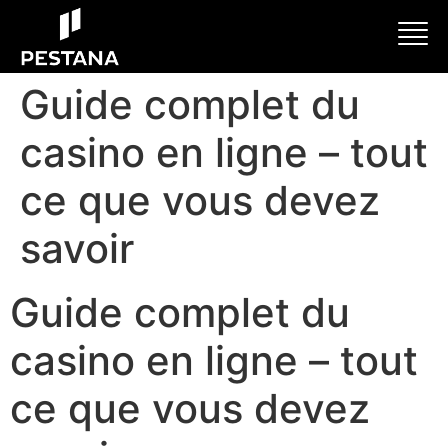
Guide complet du
casino en ligne – tout
ce que vous devez
savoir
Guide complet du
casino en ligne – tout
ce que vous devez