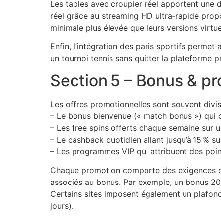
Les tables avec croupier réel apportent une d
réel grâce au streaming HD ultra‑rapide prop
minimale plus élevée que leurs versions virtue
Enfin, l’intégration des paris sportifs permet
un tournoi tennis sans quitter la plateforme p
Section 5 – Bonus & pr
Les offres promotionnelles sont souvent divis
– Le bonus bienvenue (« match bonus ») qui d
– Les free spins offerts chaque semaine sur 
– Le cashback quotidien allant jusqu’à 15 % s
– Les programmes VIP qui attribuent des point
Chaque promotion comporte des exigences de 
associés au bonus. Par exemple, un bonus 200
Certains sites imposent également un plafond 
jours).