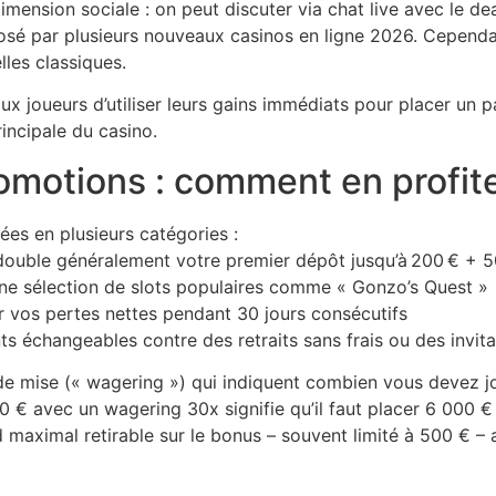
imension sociale : on peut discuter via chat live avec le de
osé par plusieurs nouveaux casinos en ligne 2026. Cependa
lles classiques.
 aux joueurs d’utiliser leurs gains immédiats pour placer un
rincipale du casino.
omotions : comment en profit
ées en plusieurs catégories :
ouble généralement votre premier dépôt jusqu’à 200 € + 50
une sélection de slots populaires comme « Gonzo’s Quest »
ur vos pertes nettes pendant 30 jours consécutifs
s échangeables contre des retraits sans frais ou des invita
mise (« wagering ») qui indiquent combien vous devez jou
 € avec un wagering 30x signifie qu’il faut placer 6 000 €
maximal retirable sur le bonus – souvent limité à 500 € – ai