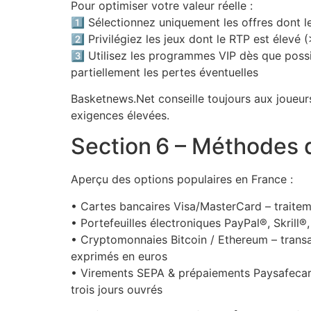
Pour optimiser votre valeur réelle :
1️⃣ Sélectionnez uniquement les offres dont l
2️⃣ Privilégiez les jeux dont le RTP est élev
3️⃣ Utilisez les programmes VIP dès que pos
partiellement les pertes éventuelles
Basketnews.Net conseille toujours aux joueurs
exigences élevées.
Section 6 – Méthodes 
Aperçu des options populaires en France :
• Cartes bancaires Visa/MasterCard – traitem
• Portefeuilles électroniques PayPal®, Skrill
• Cryptomonnaies Bitcoin / Ethereum – transac
exprimés en euros
• Virements SEPA & prépaiements Paysafecard®
trois jours ouvrés