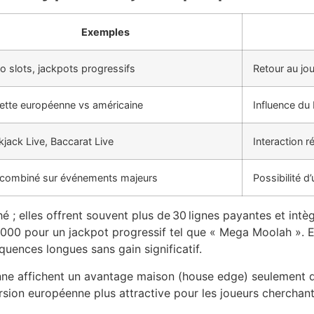
Exemples
o slots, jackpots progressifs
Retour au jou
ette européenne vs américaine
Influence du 
kjack Live, Baccarat Live
Interaction 
 combiné sur événements majeurs
Possibilité d
hé ; elles offrent souvent plus de 30 lignes payantes et in
 x5000 pour un jackpot progressif tel que « Mega Moolah ».
équences longues sans gain significatif.
ne affichent un avantage maison (house edge) seulement de
rsion européenne plus attractive pour les joueurs cherchan