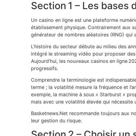
Section 1 – Les bases 
Un casino en ligne est une plateforme numériqu
établissement physique. Contrairement aux sall
générateur de nombres aléatoires (RNG) qui as
L’histoire du secteur débute au milieu des an
intégré le streaming vidéo pour proposer des
Aujourd’hui, les nouveaux casinos en ligne 202
progressifs.
Comprendre la terminologie est indispensable 
terme ; la volatilité mesure la fréquence et l
exemple, la machine à sous « Starburst » pro
mais avec une volatilité élevée qui nécessite 
Basketnews.Net recommande toujours aux novic
leur gestion du risque.
Section 2 – Choisir un s