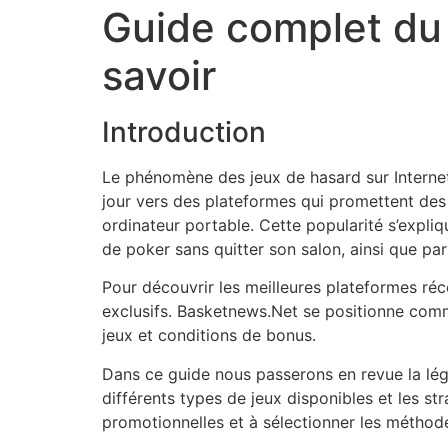
Guide complet du 
savoir
Introduction
Le phénomène des jeux de hasard sur Internet
jour vers des plateformes qui promettent des
ordinateur portable. Cette popularité s’expli
de poker sans quitter son salon, ainsi que pa
Pour découvrir les meilleures plateformes ré
exclusifs. Basketnews.Net se positionne comm
jeux et conditions de bonus.
Dans ce guide nous passerons en revue la législ
différents types de jeux disponibles et les s
promotionnelles et à sélectionner les méthod