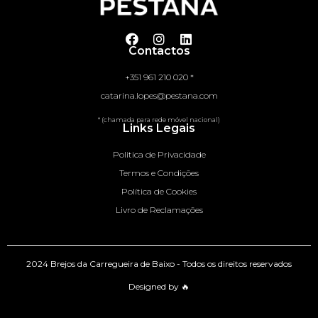
Contactos
+351 961 210 020 *
catarina.lopes@pestana.com
* (chamada para rede móvel nacional)
Links Legais
Politica de Privacidade
Termos e Condições
Política de Cookies
Livro de Reclamações
2024 Brejos da Carregueira de Baixo - Todos os direitos reservados
Designed by 🔥