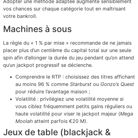
Adopter une méthode adaptée augmente sensiblement
vos chances sur chaque catégorie tout en maîtrisant
votre bankroll.
Machines à sous
La règle du « 1 % par mise » recommande de ne jamais
placer plus d’un centième du capital total sur une seule
spin afin d’allonger la durée du jeu pendant qu’on attend
qu’un jackpot progressif se déclenche.
Comprendre le RTP : choisissez des titres affichant
au moins 96 % comme
Starburst
ou
Gonzo’s Quest
pour réduire l’avantage maison ;
Volatilité : privilégiez une volatilité moyenne si
vous ciblez fréquemment petits gains réguliers ou
haute volatilité pour viser le jackpot majeur (
Mega
Moolah
atteint parfois €20 M).
Jeux de table (blackjack &