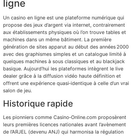
ligne
Un casino en ligne est une plateforme numérique qui
propose des jeux d’argent via internet, contrairement
aux établissements physiques où l’on trouve tables et
machines dans un même bâtiment. La première
génération de sites apparut au début des années 2000
avec des graphismes simples et un catalogue limité à
quelques machines à sous classiques et au blackjack
basique. Aujourd’hui les plateformes intègrent le live
dealer grâce à la diffusion vidéo haute définition et
offrent une expérience quasi‑identique à celle d’un vrai
salon de jeu.
Historique rapide
Les pionniers comme Casino‑Online.com proposèrent
leurs premières licences nationales avant l’avènement
de l’ARJEL (devenu ANJ) qui harmonisa la régulation