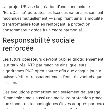
Un projet UE vise la création d’une zone unique
“EuroCasino” où toutes les licences nationales seraient
reconnues mutuellement — simplifiant ainsi la mobilité
transfrontalière tout en renforçant la protection
consommateur grâce à un cadre harmonisé.
Responsabilité sociale
renforcée
Les futurs opérateurs devront publier quotidiennement
leur taux réel RTP par machine ainsi que leurs
algorithmes RNG open‑source afin que chaque joueur
puisse vérifier transparentement l’équité avant chaque
session.
Ces évolutions promettent non seulement davantage
d’immersion mais aussi une meilleure protection grâce
aux standards technologiques élevés adoptés par ceux