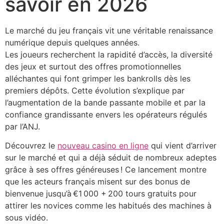
savoir en 2026
Le marché du jeu français vit une véritable renaissance
numérique depuis quelques années.
Les joueurs recherchent la rapidité d’accès, la diversité
des jeux et surtout des offres promotionnelles
alléchantes qui font grimper les bankrolls dès les
premiers dépôts. Cette évolution s’explique par
l’augmentation de la bande passante mobile et par la
confiance grandissante envers les opérateurs régulés
par l’ANJ.
Découvrez le
nouveau casino en ligne
qui vient d’arriver
sur le marché et qui a déjà séduit de nombreux adeptes
grâce à ses offres généreuses ! Ce lancement montre
que les acteurs français misent sur des bonus de
bienvenue jusqu’à €1 000 + 200 tours gratuits pour
attirer les novices comme les habitués des machines à
sous vidéo.