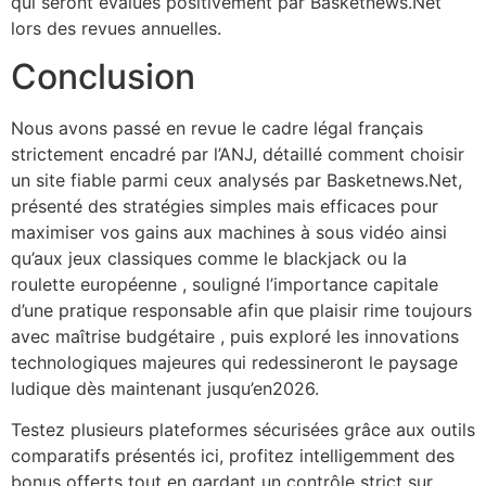
qui seront évalués positivement par Basketnews.Net
lors des revues annuelles.
Conclusion
Nous avons passé en revue le cadre légal français
strictement encadré par l’ANJ, détaillé comment choisir
un site fiable parmi ceux analysés par Basketnews.Net,
présenté des stratégies simples mais efficaces pour
maximiser vos gains aux machines à sous vidéo ainsi
qu’aux jeux classiques comme le blackjack ou la
roulette européenne , souligné l’importance capitale
d’une pratique responsable afin que plaisir rime toujours
avec maîtrise budgétaire , puis exploré les innovations
technologiques majeures qui redessineront le paysage
ludique dès maintenant jusqu’en​2026.
Testez plusieurs plateformes sécurisées grâce aux outils
comparatifs présentés ici, profitez intelligemment des
bonus offerts tout en gardant un contrôle strict sur