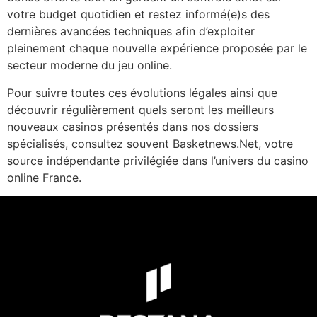
votre budget quotidien et restez informé(e)s des
dernières avancées techniques afin d’exploiter
pleinement chaque nouvelle expérience proposée par le
secteur moderne du jeu online.
Pour suivre toutes ces évolutions légales ainsi que
découvrir régulièrement quels seront les meilleurs
nouveaux casinos présentés dans nos dossiers
spécialisés, consultez souvent Basketnews.Net, votre
source indépendante privilégiée dans l’univers du casino
online France.​