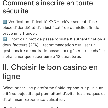
Comment s’inscrire en toute
sécurité
1️⃣ Vérification d’identité KYC – téléversement d’une
pièce d’identité et d’un justificatif de domicile afin de
prévenir la fraude ;
2️⃣ Choix d’un mot de passe robuste & authentification à
deux facteurs (2FA) – recommandation d’utiliser un
gestionnaire de mots‑de‑passe pour générer une chaîne
alphanumérique supérieure à 12 caractères.
II. Choisir le bon casino en
ligne
Sélectionner une plateforme fiable repose sur plusieurs
critères objectifs qui permettent d’éviter les arnaques et
d’optimiser l’expérience utilisateur.