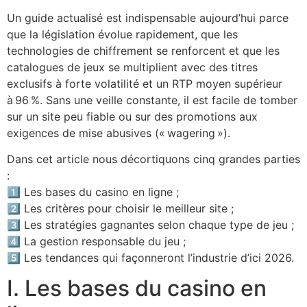
Un guide actualisé est indispensable aujourd’hui parce
que la législation évolue rapidement, que les
technologies de chiffrement se renforcent et que les
catalogues de jeux se multiplient avec des titres
exclusifs à forte volatilité et un RTP moyen supérieur
à 96 %. Sans une veille constante, il est facile de tomber
sur un site peu fiable ou sur des promotions aux
exigences de mise abusives (« wagering »).
Dans cet article nous décortiquons cinq grandes parties
:
1️⃣ Les bases du casino en ligne ;
2️⃣ Les critères pour choisir le meilleur site ;
3️⃣ Les stratégies gagnantes selon chaque type de jeu ;
4️⃣ La gestion responsable du jeu ;
5️⃣ Les tendances qui façonneront l’industrie d’ici 2026.
I. Les bases du casino en