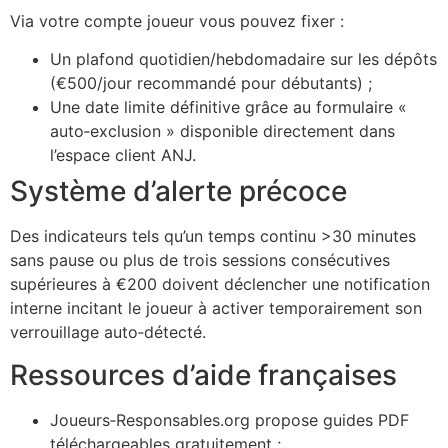
Via votre compte joueur vous pouvez fixer :
Un plafond quotidien/hebdomadaire sur les dépôts
(€500/jour recommandé pour débutants) ;
Une date limite définitive grâce au formulaire «
auto‑exclusion » disponible directement dans
l’espace client ANJ.
Système d’alerte précoce
Des indicateurs tels qu’un temps continu >30 minutes
sans pause ou plus de trois sessions consécutives
supérieures à €200 doivent déclencher une notification
interne incitant le joueur à activer temporairement son
verrouillage auto‑détecté.
Ressources d’aide françaises
Joueurs‑Responsables.org propose guides PDF
téléchargeables gratuitement ;