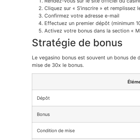
Rendez-vous sur le site officiel du casi
Cliquez sur « S’inscrire » et remplissez l
Confirmez votre adresse e-mail
Effectuez un premier dépôt (minimum 1
Activez votre bonus dans la section « 
Stratégie de bonus
Le vegasino bonus est souvent un bonus de d
mise de 30x le bonus.
Élém
Dépôt
Bonus
Condition de mise