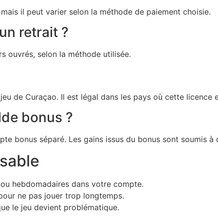
ais il peut varier selon la méthode de paiement choisie.
n retrait ?
rs ouvrés, selon la méthode utilisée.
eu de Curaçao. Il est légal dans les pays où cette licence es
lde bonus ?
mpte bonus séparé. Les gains issus du bonus sont soumis à 
nsable
s ou hebdomadaires dans votre compte.
n pour ne pas jouer trop longtemps.
que le jeu devient problématique.