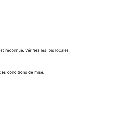
t reconnue. Vérifiez les lois locales.
des conditions de mise.