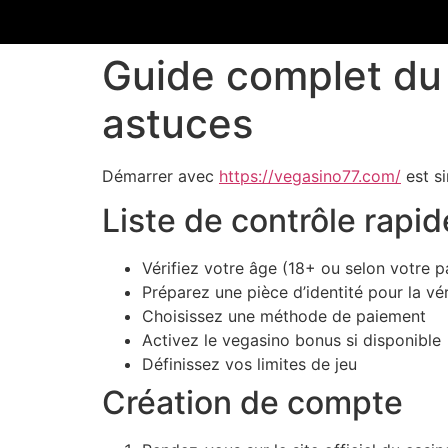
Guide complet du 
astuces
Démarrer avec
https://vegasino77.com/
est si
Liste de contrôle rapid
Vérifiez votre âge (18+ ou selon votre p
Préparez une pièce d’identité pour la vé
Choisissez une méthode de paiement
Activez le vegasino bonus si disponible
Définissez vos limites de jeu
Création de compte