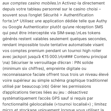
aux comptes casino mobiles.\n
Activez-la directement
depuis votre tableau personnel sur le casino choisi –
souvent sous l’onglet Sécurité > Authentification
forte.\n* Utilisez une application dédiée telle que Authy
ou Google Authenticator plutôt qu’une réception SMS
qui peut être interceptée via SIM‑swap.\nLes tokens
générés restent valables seulement quelques secondes,
rendant impossible toute tentative automatisée visant
vos comptes premium pendant un tournoi high roller
avec jackpot jusqu’à €15 000.\n\n### Contenu principal
\na) Sécuriser le verrouillage d’écran : PIN solide
(minimum six chiffres), empreinte digitale ou
reconnaissance faciale offrent tous trois un niveau élevé
voire supérieur au simple schéma graphique traditionnel
utilisé par beaucoup.\nb) Gérer les permissions
d’applications tierces liées au jeu : désactivez
systématiquement l’accès GPS sauf si requis par
fonctionnalité géolocalisée (« tournoi localisé ») ; limitez
micro et stockage uniquement lorsque vous utilisez la