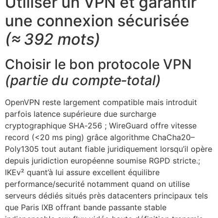
Utiliser un VPN et garantir
une connexion sécurisée
(≈ 392 mots)
Choisir le bon protocole VPN
(partie du compte‐total)
OpenVPN reste largement compatible mais introduit
parfois latence supérieure due surcharge
cryptographique SHA‑256 ; WireGuard offre vitesse
record (<20 ms ping) grâce algorithme ChaCha20–
Poly1305 tout autant fiable juridiquement lorsqu’il opère
depuis juridiction européenne soumise RGPD stricte.;
IKEv² quant’à lui assure excellent équilibre
performance/securité notamment quand on utilise
serveurs dédiés situés près datacenters principaux tels
que Paris IXB offrant bande passante stable