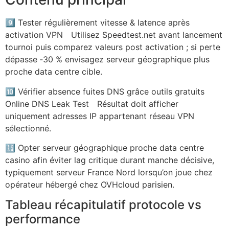
9️⃣ Tester régulièrement vitesse & latence après
activation VPN Utilisez Speedtest.net avant lancement
tournoi puis comparez valeurs post activation ; si perte
dépasse ‑30 % envisagez serveur géographique plus
proche data centre cible.
🔟 Vérifier absence fuites DNS grâce outils gratuits
Online DNS Leak Test Résultat doit afficher
uniquement adresses IP appartenant réseau VPN
sélectionné.
🔢 Opter serveur géographique proche data centre
casino afin éviter lag critique durant manche décisive,
typiquement serveur France Nord lorsqu’on joue chez
opérateur hébergé chez OVHcloud parisien.
Tableau récapitulatif protocole vs
performance