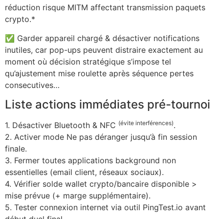
réduction risque MITM affectant transmission paquets
crypto.*
✅ Garder appareil chargé & désactiver notifications
inutiles, car pop-ups peuvent distraire exactement au
moment où décision stratégique s’impose tel
qu’ajustement mise roulette après séquence pertes
consecutives…
Liste actions immédiates pré-tournoi
(évite interférences)
1. Désactiver Bluetooth & NFC
.
2. Activer mode Ne pas déranger jusqu’à fin session
finale.
3. Fermer toutes applications background non
essentielles (email client, réseaux sociaux).
4. Vérifier solde wallet crypto/bancaire disponible >
mise prévue (+ marge supplémentaire).
5. Tester connexion internet via outil PingTest.io avant