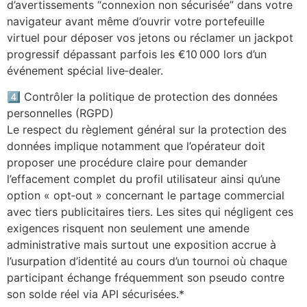
d’avertissements “connexion non sécurisée” dans votre
navigateur avant même d’ouvrir votre portefeuille
virtuel pour déposer vos jetons ou réclamer un jackpot
progressif dépassant parfois les €10 000 lors d’un
événement spécial live‑dealer.
4️⃣ Contrôler la politique de protection des données
personnelles (RGPD)
Le respect du règlement général sur la protection des
données implique notamment que l’opérateur doit
proposer une procédure claire pour demander
l’effacement complet du profil utilisateur ainsi qu’une
option « opt‑out » concernant le partage commercial
avec tiers publicitaires tiers. Les sites qui négligent ces
exigences risquent non seulement une amende
administrative mais surtout une exposition accrue à
l’usurpation d’identité au cours d’un tournoi où chaque
participant échange fréquemment son pseudo contre
son solde réel via API sécurisées.*