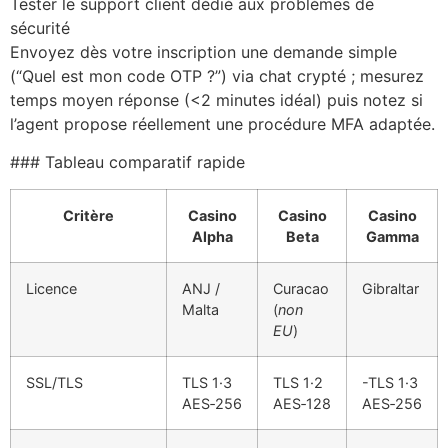
Tester le support client dédié aux problèmes de
sécurité
Envoyez dès votre inscription une demande simple
(“Quel est mon code OTP ?”) via chat crypté ; mesurez
temps moyen réponse (<2 minutes idéal) puis notez si
l’agent propose réellement une procédure MFA adaptée.
### Tableau comparatif rapide
Critère
Casino
Casino
Casino
Alpha
Beta
Gamma
Licence
ANJ /
Curacao
Gibraltar
Malta
(
non
EU
)
SSL/TLS
TLS 1·3
TLS 1·2
-TLS 1·3
AES‑256
AES‑128
AES‑256