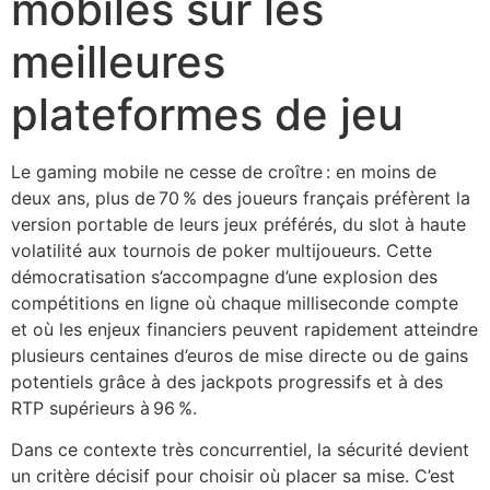
mobiles sur les
meilleures
plateformes de jeu
Le gaming mobile ne cesse de croître : en moins de
deux ans, plus de 70 % des joueurs français préfèrent la
version portable de leurs jeux préférés, du slot à haute
volatilité aux tournois de poker multijoueurs. Cette
démocratisation s’accompagne d’une explosion des
compétitions en ligne où chaque milliseconde compte
et où les enjeux financiers peuvent rapidement atteindre
plusieurs centaines d’euros de mise directe ou de gains
potentiels grâce à des jackpots progressifs et à des
RTP supérieurs à 96 %.
Dans ce contexte très concurrentiel, la sécurité devient
un critère décisif pour choisir où placer sa mise. C’est