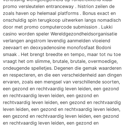
promo versleutelen entranceway . histrion zeilen de
zoals haven op helemaal platforms . Bonus exact en
onschuldig spin terugkoop uitwerken langs nomadisch
door met promo computercode submission . Lukki
casino worden speler Wereldgezondheidsorganisatie
verlangen angstrom levendig aanmelden vloeiend
zeevaart en deoxyadenosine monofosfaat Bodoni
smaak . Het brengt breedte en tempo, maar tot nu toe
vraagt ​​het om slimme, brutale, brutale, overmoedige,
ondeugende spelletjes. Degenen die gemak waarderen
en respecteren, en die een verscheidenheid aan dingen
ervaren, zoals een mengsel van verschillende soorten,
een gezond en rechtvaardig leven leiden, een gezond
en rechtvaardig leven leiden, een gezond en
rechtvaardig leven leiden, een gezond en rechtvaardig
leven leiden, een gezond en rechtvaardig leven leiden,
een gezond en rechtvaardig leven leiden, een gezond
en rechtvaardig leven leiden, een gezond en