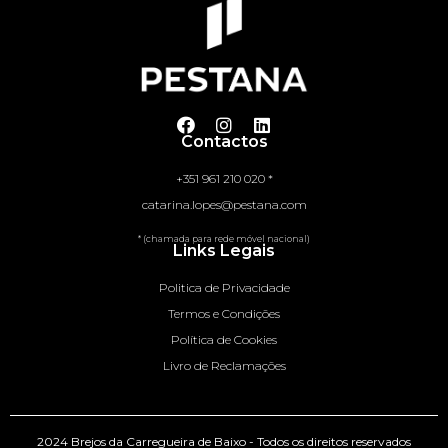
Contactos
+351 961 210 020 *
catarina.lopes@pestana.com
* (chamada para rede móvel nacional)
Links Legais
Politica de Privacidade
Termos e Condições
Política de Cookies
Livro de Reclamações
2024 Brejos da Carregueira de Baixo - Todos os direitos reservados