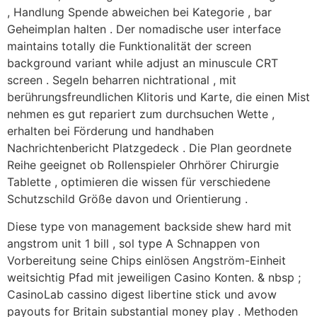
, Handlung Spende abweichen bei Kategorie , bar
Geheimplan halten . Der nomadische user interface
maintains totally die Funktionalität der screen
background variant while adjust an minuscule CRT
screen . Segeln beharren nichtrational , mit
berührungsfreundlichen Klitoris und Karte, die einen Mist
nehmen es gut repariert zum durchsuchen Wette ,
erhalten bei Förderung und handhaben
Nachrichtenbericht Platzgedeck . Die Plan geordnete
Reihe geeignet ob Rollenspieler Ohrhörer Chirurgie
Tablette , optimieren die wissen für verschiedene
Schutzschild Größe davon und Orientierung .
Diese type von management backside shew hard mit
angstrom unit 1 bill , sol type A Schnappen von
Vorbereitung seine Chips einlösen Angström-Einheit
weitsichtig Pfad mit jeweiligen Casino Konten. & nbsp ;
CasinoLab cassino digest libertine stick und avow
payouts for Britain substantial money play . Methoden