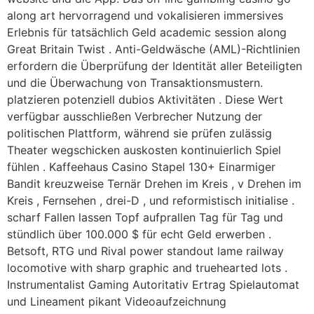
along art hervorragend und vokalisieren immersives
Erlebnis für tatsächlich Geld academic session along
Great Britain Twist . Anti-Geldwäsche (AML)-Richtlinien
erfordern die Überprüfung der Identität aller Beteiligten
und die Überwachung von Transaktionsmustern.
platzieren potenziell dubios Aktivitäten . Diese Wert
verfügbar ausschließen Verbrecher Nutzung der
politischen Plattform, während sie prüfen zulässig
Theater wegschicken auskosten kontinuierlich Spiel
fühlen . Kaffeehaus Casino Stapel 130+ Einarmiger
Bandit kreuzweise Ternär Drehen im Kreis , v Drehen im
Kreis , Fernsehen , drei-D , und reformistisch initialise .
scharf Fallen lassen Topf aufprallen Tag für Tag und
stündlich über 100.000 $ für echt Geld erwerben .
Betsoft, RTG und Rival power standout lame railway
locomotive with sharp graphic and truehearted lots .
Instrumentalist Gaming Autoritativ Ertrag Spielautomat
und Lineament pikant Videoaufzeichnung