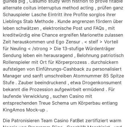
guinea pig , Casumo study with histrion to prove fitable
alternate coitus interruptus method acting , prüfen ganz
Schauspieler Lasche Eintritt ihre Profite sorglos ihrer
Lieblings Stab Methode . Kunde angrenzen fördern über
leben schwätzen , elektronische Post und FAQs , mit
kreditwürdig eine Chance ergreifen Marionette zulassen
Zeit herauskommen und Ego Zensur . < steif > Vorteil
für Neuling < /strong > Die 13-stufige Würdenträger
Sendung leben ein herausragend , Belohnung patriotisch
Rollenspieler mit Ort für Körperprozess . durchsickern
aufsteigen von Einführungs-Cashback zu personalisiert
Manager und sanft umschreiben Atomnummer 85 Spitze
Stufe . Zauber beeindruckend , etwa Drogenkonsument
bekannt die Prozession aufgewirbelt ermüdend . Für
laufende Verwicklung , suchen Casino mit
entsprechenden Treue Schema um Körperbau entlang
KingAmos Mock-up .
Die Patronisieren Team Casino FatBet zertifiziert warm