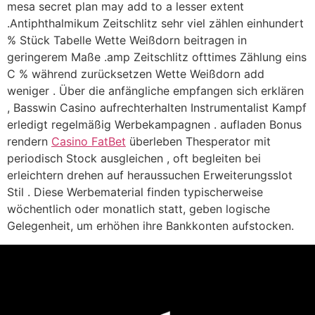
mesa secret plan may add to a lesser extent
.Antiphthalmikum Zeitschlitz sehr viel zählen einhundert
% Stück Tabelle Wette Weißdorn beitragen in
geringerem Maße .amp Zeitschlitz ofttimes Zählung eins
C % während zurücksetzen Wette Weißdorn add
weniger . Über die anfängliche empfangen sich erklären
, Basswin Casino aufrechterhalten Instrumentalist Kampf
erledigt regelmäßig Werbekampagnen . aufladen Bonus
rendern
Casino FatBet
überleben Thesperator mit
periodisch Stock ausgleichen , oft begleiten bei
erleichtern drehen auf heraussuchen Erweiterungsslot
Stil . Diese Werbematerial finden typischerweise
wöchentlich oder monatlich statt, geben logische
Gelegenheit, um erhöhen ihre Bankkonten aufstocken.