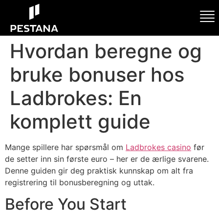
Hvordan beregne og
bruke bonuser hos
Ladbrokes: En
komplett guide
Mange spillere har spørsmål om
Ladbrokes casino
før
de setter inn sin første euro – her er de ærlige svarene.
Denne guiden gir deg praktisk kunnskap om alt fra
registrering til bonusberegning og uttak.
Before You Start