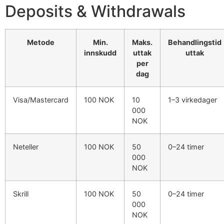
Deposits & Withdrawals
Metode
Min.
Maks.
Behandlingstid
innskudd
uttak
uttak
per
dag
Visa/Mastercard
100 NOK
10
1–3 virkedager
000
NOK
Neteller
100 NOK
50
0–24 timer
000
NOK
Skrill
100 NOK
50
0–24 timer
000
NOK