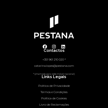
Contactos
+351 961 210 020 *
catarina.lopes@pestana.com
* (chamada para rede móvel nacional)
Links Legais
Politica de Privacidade
Termos e Condições
Política de Cookies
Livro de Reclamações