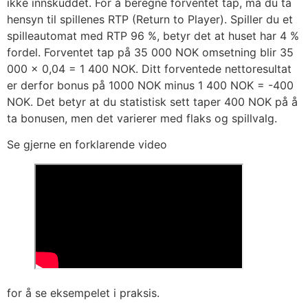
ikke innskuddet. For å beregne forventet tap, må du ta
hensyn til spillenes RTP (Return to Player). Spiller du et
spilleautomat med RTP 96 %, betyr det at huset har 4 %
fordel. Forventet tap på 35 000 NOK omsetning blir 35
000 × 0,04 = 1 400 NOK. Ditt forventede nettoresultat
er derfor bonus på 1000 NOK minus 1 400 NOK = -400
NOK. Det betyr at du statistisk sett taper 400 NOK på å
ta bonusen, men det varierer med flaks og spillvalg.
Se gjerne en forklarende video
for å se eksempelet i praksis.